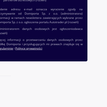
partnerów biznesowych
(rozwiń)
odanie adresu e-mail oznacza wyrażenie zgody na
rzymywanie od Domiporta Sp. z o.o. (administratora)
formacji w ramach newslettera zawierających wybrane przez
miporta Sp. z o.o. ogłoszenia portalu Autotrader.pl
(rozwiń)
ministratorem danych osobowych jest ogłoszeniodawca
ozwiń)
ęcej informacji o przetwarzaniu danych osobowych przez
ółkę Domiporta i przysługujących mi prawach znajduje się w
gulaminie
i
Polityce prywatności