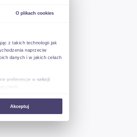
O plikach cookies
ąc z takich technologii jak
wane,
 wychodzenia naprzeciw
ch danych i w jakich celach
rzwi
sne preferencje w
sekcji
j chwili.
ką
ołecznościowe i analizować
Akceptuj
artnerom społecznościowym,
anymi od Ciebie lub