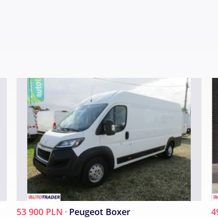
komisu AUTOKASPER, Jasło, ul. Towarowa 30; lub pod nr
53 900 PLN
·
Peugeot Boxer
4