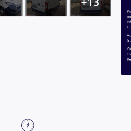
P
ot
in
Do
Ad
(r
Wi
sp
Re