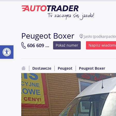
Peugeot Boxer
Jasło
(podkarpacki
Otwórz pasek narzędzi
606 609 ...
Pokaż numer
Napisz wiadom
Dostawcze
Peugeot
Peugeot Boxer