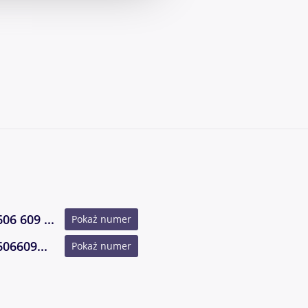
606 609 ...
Pokaż numer
606609...
Pokaż numer