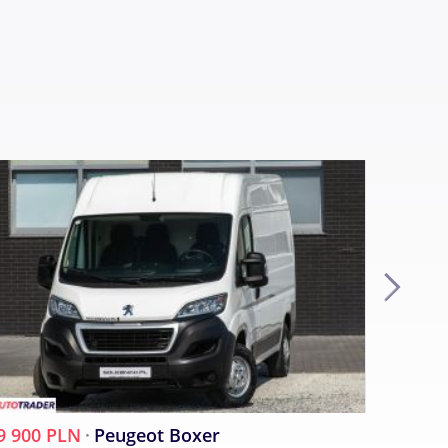
 tel.
9 900 PLN
·
Peugeot Boxer
53 900