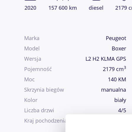
2020
157 600 km
diesel
2179 
Marka
Peugeot
Model
Boxer
Wersja
L2 H2 KLMA GPS
3
Pojemność
2179 cm
Moc
140 KM
Skrzynia biegów
manualna
Kolor
biały
Liczba drzwi
4/5
Kraj pochodzenia
Francja