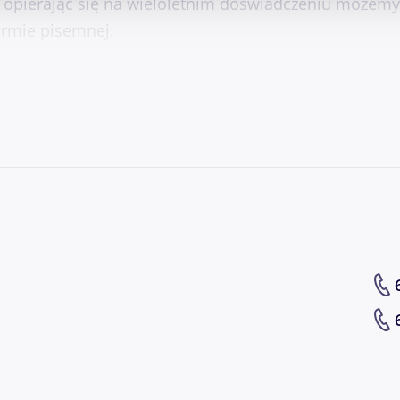
 opierając się na wieloletnim doświadczeniu możemy
formie pisemnej.
abyć sprawny i pewny samochód.
iesięczną gwarancją VIP GWARANT, która obejmuje
warancją) wynikłe po nabyciu pojazdu:
w, miski olejowej itd.
rancji usuwane będą BEZPŁATNIE.