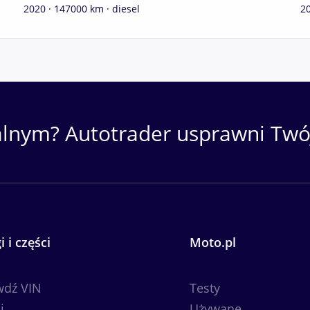
2020 · 147000 km · diesel
20
alnym? Autotrader usprawni Twój
i i części
Moto.pl
wdź VIN
Testy
i
Używane