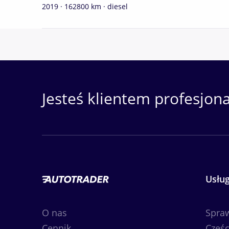
2019 · 162800 km · diesel
Jesteś klientem profesjon
Usług
O nas
Spra
Cennik
Częśc