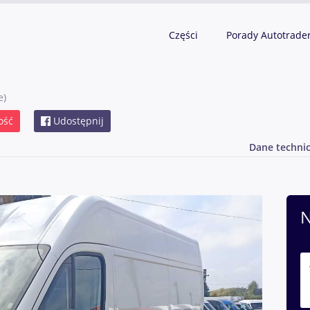
Części
Porady Autotrade
e)
ość
Udostępnij
Dane techni
N