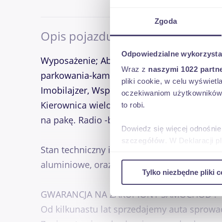
Zgoda
Opis pojazdu
Odpowiedzialne wykorzysta
Wyposażenie; Abs, Esp, Klimatyzacja, Nawig
Wraz z
naszymi 1022 partn
parkowania-kamera, Czujniki odległości, El
pliki cookie, w celu wyświet
Imobilajzer, Wspomaganie, Centralny zamek,
oczekiwaniom użytkowników i
Kierownica wielofunkcyjna, Regulacja kiero
to robi.
na pakę. Radio -bluetooth, usb, Aux, Dług
Dowiedz się więcej odnośnie
szczegółów
. W Deklaracji 
Stan techniczny i lakierniczy bardzo dobry
aluminiowe, oraz szafki do zabudowy na pr
Wykorzystujemy pliki cookie 
Tylko niezbędne pliki c
ruch w naszej witrynie. Inf
reklamowym i analitycznym. 
GWARANCJA NA ZAKUPIONY SAMOCHÓD !
uzyskanymi podczas korzysta
Od kilkunastu lat sprzedajemy auta sprowad