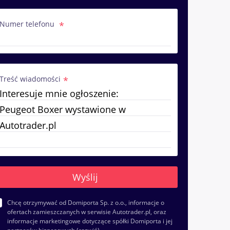
Numer telefonu
Treść wiadomości
Chcę otrzymywać od Domiporta Sp. z o.o., informacje o
ofertach zamieszczanych w serwisie Autotrader.pl, oraz
informacje marketingowe dotyczące spółki Domiporta i jej