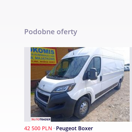
Dodatkowo każde auto objęte:
- gwarancją legalności pochodzenia,
- gwarancją bezwypadkowości,
- gwarancja oryginalności przebiegu
Podobne oferty
Pełna oferta i warunki gwarancji w biurze 
Pokaż numer
42 500 PLN
·
Peugeot Boxer