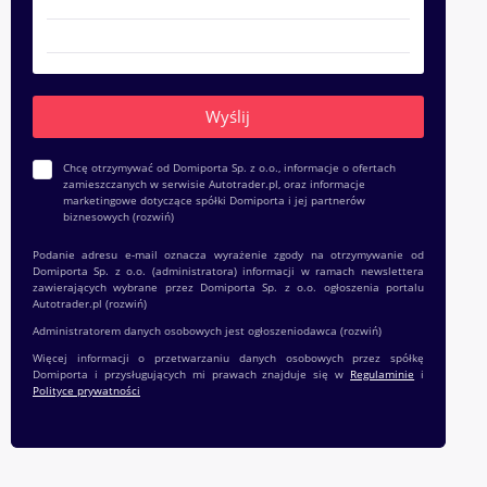
Chcę otrzymywać od Domiporta Sp. z o.o., informacje o ofertach
zamieszczanych w serwisie Autotrader.pl, oraz informacje
marketingowe dotyczące spółki Domiporta i jej partnerów
biznesowych
(rozwiń)
Podanie adresu e-mail oznacza wyrażenie zgody na otrzymywanie od
Domiporta Sp. z o.o. (administratora) informacji w ramach newslettera
zawierających wybrane przez Domiporta Sp. z o.o. ogłoszenia portalu
Autotrader.pl
(rozwiń)
Administratorem danych osobowych jest ogłoszeniodawca
(rozwiń)
Więcej informacji o przetwarzaniu danych osobowych przez spółkę
Domiporta i przysługujących mi prawach znajduje się w
Regulaminie
i
Polityce prywatności