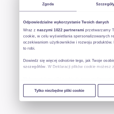
dostaw w dużych aglomeracjach miejskich,
Zgoda
Szczegół
handlu obwoźnego-targ etc.
Odpowiedzialne wykorzystanie Twoich danych
Peugeot Boxer
Wraz z
naszymi 1022 partnerami
przetwarzamy Two
cookie, w celu wyświetlania spersonalizowanych re
wersja DOKA 7-miejsc
oczekiwaniom użytkowników i rozwoju produktów. 
to robi.
r.prod.2021
Dowiedz się więcej odnośnie tego, jak Twoje osob
przybliżone wymiary wewnętrzne przestrzeni ładunkowej :
szczegółów
. W Deklaracji plików cookie możesz 
dł. 2,95 szer.2,15m
Wykorzystujemy pliki cookie do spersonalizowania 
w naszej witrynie. Informacje o tym, jak korzyst
DMC 3500kg
Tylko niezbędne pliki cookie
reklamowym i analitycznym. Partnerzy mogą połąc
uzyskanymi podczas korzystania z ich usług.
najbardziej poszukiwana jednostka napędowa