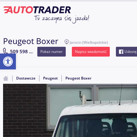
Peugeot Boxer
Jarocin
(Wielkopolskie)
509 598 ...
Pokaż numer
Napisz wiadomość
Udostę
Otwórz pasek narzędzi
Dostawcze
Peugeot
Peugeot Boxer