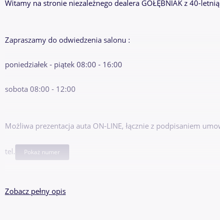
Witamy na stronie niezależnego dealera GOŁĘBNIAK z 40-letnią
Zapraszamy do odwiedzenia salonu :
poniedziałek - piątek 08:00 - 16:00
sobota 08:00 - 12:00
Możliwa prezentacja auta ON-LINE, łącznie z podpisaniem umow
tel.
Pokaż numer
NISKI PRZEBIEG
Zobacz pełny opis
NISKI PRZEBIEG
NISKI PRZEBIEG