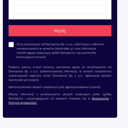
Chcę otrzymywać od Domiporta Sp. z o.o., informacje o ofertach
zamieszczanych w serwisie Autotrader.pl, oraz informacje
marketingowe dotyczące spółki Domiporta i jej partnerów
biznesowych
(rozwiń)
Podanie adresu e-mail oznacza wyrażenie zgody na otrzymywanie od
Domiporta Sp. z o.o. (administratora) informacji w ramach newslettera
zawierających wybrane przez Domiporta Sp. z o.o. ogłoszenia portalu
Autotrader.pl
(rozwiń)
Administratorem danych osobowych jest ogłoszeniodawca
(rozwiń)
Więcej informacji o przetwarzaniu danych osobowych przez spółkę
Domiporta i przysługujących mi prawach znajduje się w
Regulaminie
i
Polityce prywatności