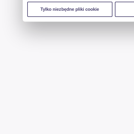
w naszej witrynie. Informacje o tym, jak korzyst
Tylko niezbędne pliki cookie
reklamowym i analitycznym. Partnerzy mogą połąc
uzyskanymi podczas korzystania z ich usług.