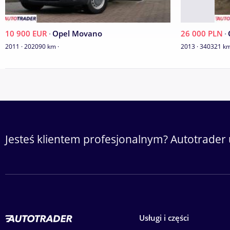
10 900 EUR
·
Opel Movano
26 000 PLN
·
2011 · 202090 km ·
2013 · 340321 km 
Jesteś klientem profesjonalnym? Autotrader 
Usługi i części