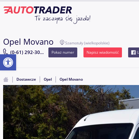
Opel Movano
Szamotuły
(wielkopolskie)
(0-61) 292-30...
Pokaż numer
Napisz wiadomość
U
Otwórz pasek narzędzi
Dostawcze
Opel
Opel Movano