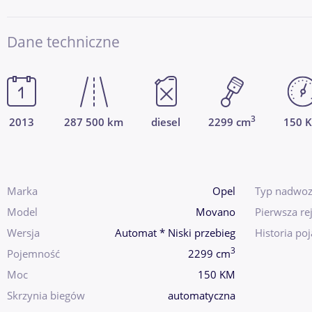
Dane techniczne
3
2013
287 500 km
diesel
2299 cm
150 
Marka
Opel
Typ nadwoz
Model
Movano
Pierwsza rej
Wersja
Automat * Niski przebieg
Historia po
3
Pojemność
2299 cm
Moc
150 KM
Skrzynia biegów
automatyczna