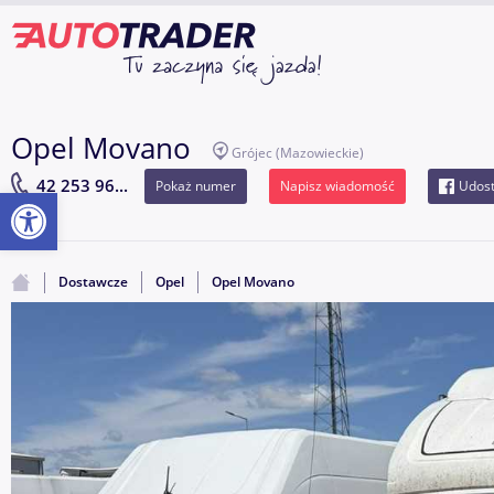
Opel Movano
Grójec
(Mazowieckie)
42 253 96...
Pokaż numer
Napisz wiadomość
Udost
Otwórz pasek narzędzi
Dostawcze
Opel
Opel Movano