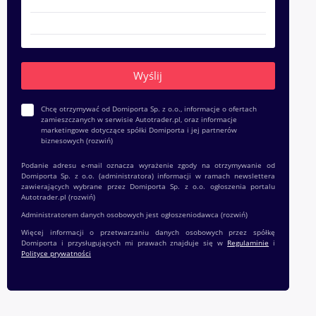
Chcę otrzymywać od Domiporta Sp. z o.o., informacje o ofertach
zamieszczanych w serwisie Autotrader.pl, oraz informacje
marketingowe dotyczące spółki Domiporta i jej partnerów
biznesowych
(rozwiń)
Podanie adresu e-mail oznacza wyrażenie zgody na otrzymywanie od
Domiporta Sp. z o.o. (administratora) informacji w ramach newslettera
zawierających wybrane przez Domiporta Sp. z o.o. ogłoszenia portalu
Autotrader.pl
(rozwiń)
Administratorem danych osobowych jest ogłoszeniodawca
(rozwiń)
Więcej informacji o przetwarzaniu danych osobowych przez spółkę
Domiporta i przysługujących mi prawach znajduje się w
Regulaminie
i
Polityce prywatności