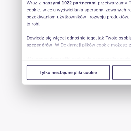
Wraz z
naszymi 1022 partnerami
przetwarzamy Two
cookie, w celu wyświetlania spersonalizowanych re
oczekiwaniom użytkowników i rozwoju produktów. 
to robi.
Dowiedz się więcej odnośnie tego, jak Twoje osob
szczegółów
. W Deklaracji plików cookie możesz 
Wykorzystujemy pliki cookie do spersonalizowania 
w naszej witrynie. Informacje o tym, jak korzyst
Tylko niezbędne pliki cookie
reklamowym i analitycznym. Partnerzy mogą połąc
uzyskanymi podczas korzystania z ich usług.