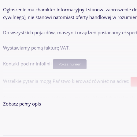
Ogłoszenie ma charakter informacyjny i stanowi zaproszenie d
cywilnego); nie stanowi natomiast oferty handlowej w rozumieni
Do wszystkich pojazdów, maszyn i urządzeń posiadamy ekspert
Wystawiamy pełną fakturę VAT.
Kontakt pod nr infolinii
Pokaż numer
Wszelkie pytania mogą Państwo kierować również na adres:
Sprzedający nie odpowiada za ewentualne błędy lub nieaktualn
Zobacz pełny opis
Oględziny pojazdu-05-600 Grójec, Słomczyn, Metalowa 10, biu
od 9 do 17 w dni robocze, natomiast plac, tj. odbiór, zdanie o
realizować od 9 do 16.