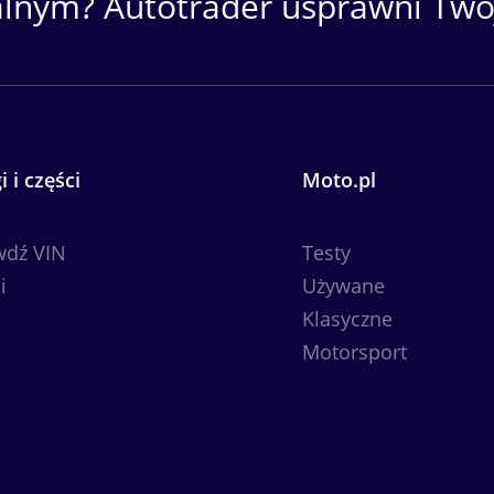
alnym? Autotrader usprawni Twój
i i części
Moto.pl
ft bis 03.2023
wdź VIN
Testy
i
Używane
Klasyczne
Motorsport
rwertsteuer abzugsfähig