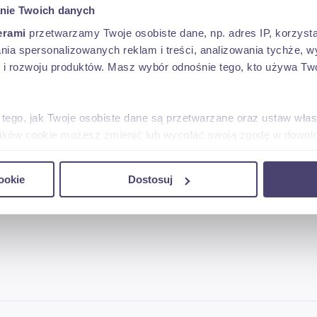
nie Twoich danych
erami
przetwarzamy Twoje osobiste dane, np. adres IP, korzystaj
lania spersonalizowanych reklam i treści, analizowania tychże,
 rozwoju produktów. Masz wybór odnośnie tego, kto używa Twoi
 tego, jak Twoje osobiste dane są przetwarzane oraz ustaw wła
plików cookie możesz zmienić lub wycofać swoją zgodę w dowolne
do spersonalizowania treści i reklam, aby oferować funkcje sp
ookie
Dostosuj
ormacje o tym, jak korzystasz z naszej witryny, udostępniamy p
Partnerzy mogą połączyć te informacje z innymi danymi otrzym
nia z ich usług.
igengewicht: 2075 kg, Bruttogewicht: 3050 kg,