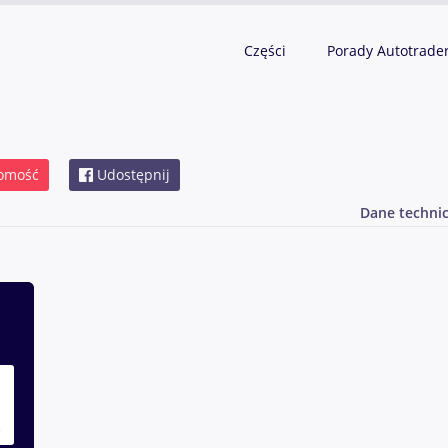
Części
Porady Autotrade
omość
Udostępnij
Dane techni