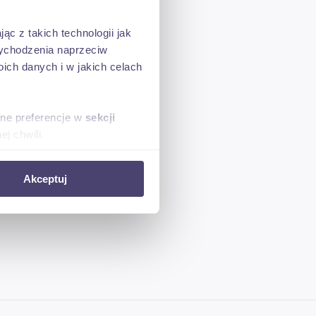
ąc z takich technologii jak
 wychodzenia naprzeciw
ch danych i w jakich celach
sne preferencje w
sekcji
j chwili.
ołecznościowe i analizować
Akceptuj
artnerom społecznościowym,
anymi od Ciebie lub