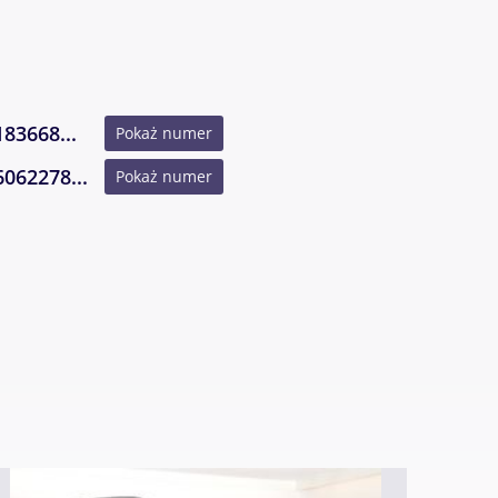
el,
t:
83668...
Pokaż numer
062278...
Pokaż numer