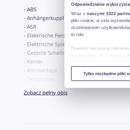
Odpowiedzialne wykorzysta
- ABS
Wraz z
naszymi 1022 partn
- Anhängerkupplung
pliki cookie, w celu wyświet
- ASR
oczekiwaniom użytkowników i
to robi.
- Elektrische Fensterheber
- Elektrische Spiegel
Dowiedz się więcej odnośnie
- Getönte Scheiben
szczegółów
. W Deklaracji 
- Keiner
Wykorzystujemy pliki cookie 
- Klimaanlage
Tylko niezbędne pliki c
ruch w naszej witrynie. Inf
- Tempomat
reklamowym i analitycznym. 
- Trennwand
uzyskanymi podczas korzysta
Zobacz pełny opis
= Anmerkungen =
Anzahl der Achsen: 2, Konfiguration: 4x2, E