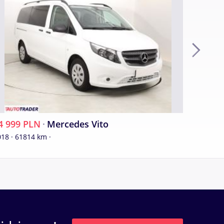
4 999 PLN
·
Mercedes Vito
102 99
18 · 61814 km ·