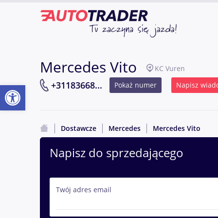
Mercedes Vito
KC Vuren
Otwórz pasek narzędzi
+31183668...
Pokaż numer
Napisz wiad
Dostawcze
Mercedes
Mercedes Vito
Napisz do sprzedającego
Twój adres email