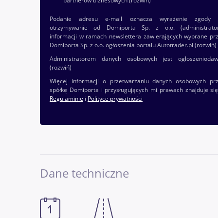
partnerów biznesowych
(rozwiń)
Podanie adresu e-mail oznacza wyrażenie zgody 
otrzymywanie od Domiporta Sp. z o.o. (administrato
informacji w ramach newslettera zawierających wybrane pr
Domiporta Sp. z o.o. ogłoszenia portalu Autotrader.pl
(rozwiń)
Administratorem danych osobowych jest ogłoszenioda
(rozwiń)
Więcej informacji o przetwarzaniu danych osobowych pr
spółkę Domiporta i przysługujących mi prawach znajduje si
Regulaminie
i
Polityce prywatności
Dane techniczne