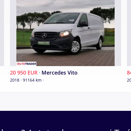
 Profil rechts: 5.0 mm
 Profil rechts: 1.0 mm
cm
20 950 EUR
·
Mercedes Vito
8
2018 · 91164 km ·
20
 134 cm