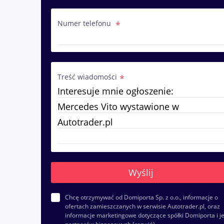
Numer telefonu
Treść wiadomości
Chcę otrzymywać od Domiporta Sp. z o.o., informacje o
ofertach zamieszczanych w serwisie Autotrader.pl, oraz
informacje marketingowe dotyczące spółki Domiporta i je