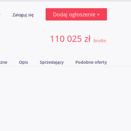
Dodaj ogłoszenie +
r
Zaloguj się
110 025 zł
brutto
czne
Opis
Sprzedający
Podobne oferty