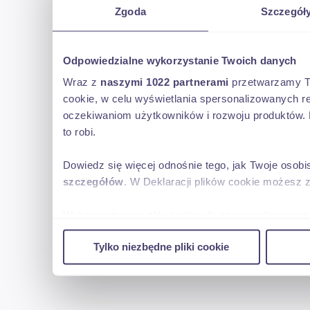
Zgoda
Szczegół
Odpowiedzialne wykorzystanie Twoich danych
Wraz z
naszymi 1022 partnerami
przetwarzamy Two
cookie, w celu wyświetlania spersonalizowanych re
oczekiwaniom użytkowników i rozwoju produktów. 
to robi.
Dowiedz się więcej odnośnie tego, jak Twoje osob
szczegółów
. W Deklaracji plików cookie możesz 
Wykorzystujemy pliki cookie do spersonalizowania 
w naszej witrynie. Informacje o tym, jak korzyst
Tylko niezbędne pliki cookie
reklamowym i analitycznym. Partnerzy mogą połąc
uzyskanymi podczas korzystania z ich usług.