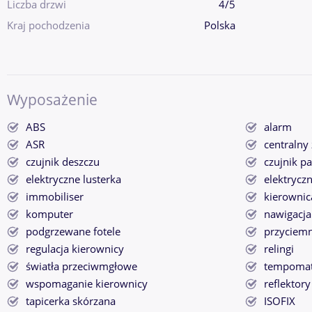
Liczba drzwi
4/5
Kraj pochodzenia
Polska
Wyposażenie
ABS
alarm
ASR
centralny
czujnik deszczu
czujnik p
elektryczne lusterka
elektrycz
immobiliser
kierownic
komputer
nawigacj
podgrzewane fotele
przyciemn
regulacja kierownicy
relingi
światła przeciwmgłowe
tempoma
wspomaganie kierownicy
reflektor
tapicerka skórzana
ISOFIX