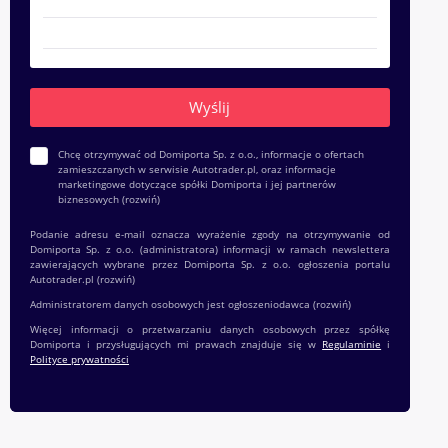
Chcę otrzymywać od Domiporta Sp. z o.o., informacje o ofertach
zamieszczanych w serwisie Autotrader.pl, oraz informacje
marketingowe dotyczące spółki Domiporta i jej partnerów
biznesowych
(rozwiń)
Podanie adresu e-mail oznacza wyrażenie zgody na otrzymywanie od
Domiporta Sp. z o.o. (administratora) informacji w ramach newslettera
zawierających wybrane przez Domiporta Sp. z o.o. ogłoszenia portalu
Autotrader.pl
(rozwiń)
Administratorem danych osobowych jest ogłoszeniodawca
(rozwiń)
Więcej informacji o przetwarzaniu danych osobowych przez spółkę
Domiporta i przysługujących mi prawach znajduje się w
Regulaminie
i
Polityce prywatności