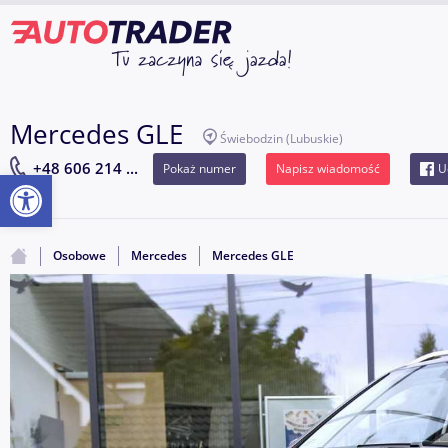
Mercedes GLE
Świebodzin
(Lubuskie)
+48 606 214 ...
Pokaż numer
Napisz wiadomość
U
Otwórz pasek narzędzi
Osobowe
Mercedes
Mercedes GLE