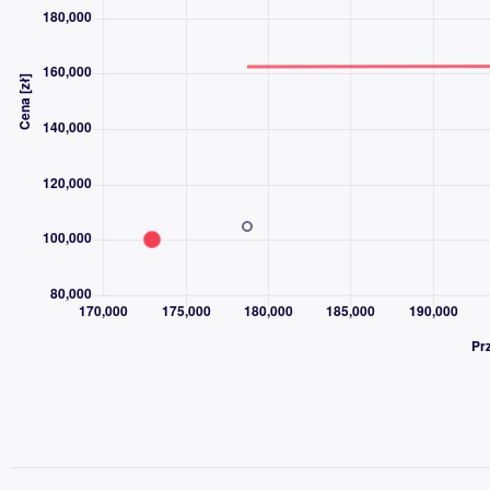
- tempomat
- lampy dzienne Led
- światła przeciwmgielne
- BLUETOOTH
- kamera cofania
- zestaw głośnomówiący
- kontrola trakcji /ESP/
- czujnik zmierzchu
- autoalarm + pilot
- tylna roleta elektryczna
- manetki zmiany biegów
- skórzana tapicerka
- halogeny Bi-Xenonowe
- elektryczna regulacja fotela kierowcy
- elektryczna regulacja fotela pasażera
- kierownica wielofunkcyjna
- podgrzewany fotel kierowcy
- podgrzewany fotel pasażera