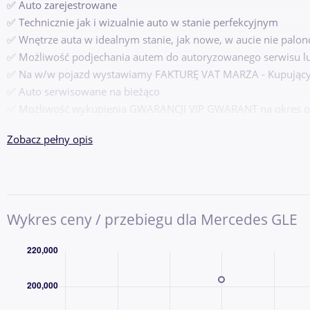
✅ Auto zarejestrowane
✅ Technicznie jak i wizualnie auto w stanie perfekcyjnym
✅ Wnętrze auta w idealnym stanie, jak nowe, w aucie nie palo
✅ Możliwość podjechania autem do autoryzowanego serwisu lub
✅ Na w/w pojazd wystawiamy FAKTURĘ VAT MARZA - Kupujący z
✅ Auto serwisowane na bieżąco
✅ Możliwość wykupienia GWARANCJI VIP GWARANT na okres od 
----------------------------------------------------
Zobacz pełny opis
FORMA SPRZEDAŻY :
✅ Gotówka
✅ Leasing
✅ Kredyt
✅ Pożyczka
Wykres ceny / przebiegu dla Mercedes GLE
----------------------------------------------------
WYPOSAŻENIE :
- klimatyzacja automatyczna 2-strefowa /KLIMATRONIC/
- Radio CD
- ABS