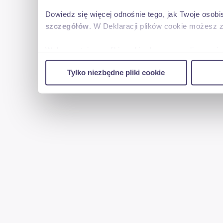
Dowiedz się więcej odnośnie tego, jak Twoje osob
szczegółów
. W Deklaracji plików cookie możesz 
Wykorzystujemy pliki cookie do spersonalizowania 
w naszej witrynie. Informacje o tym, jak korzyst
Tylko niezbędne pliki cookie
reklamowym i analitycznym. Partnerzy mogą połąc
uzyskanymi podczas korzystania z ich usług.