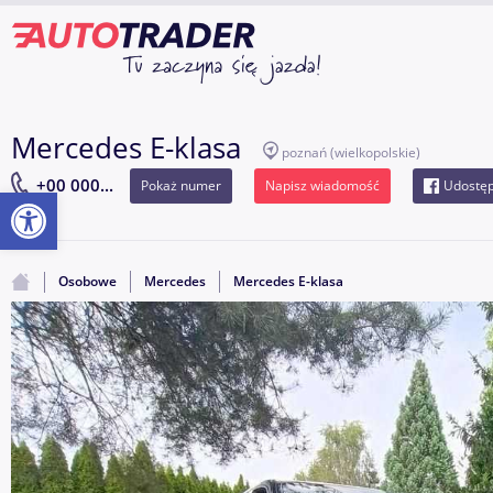
Mercedes E-klasa
poznań
(wielkopolskie)
+00 000...
Pokaż numer
Napisz wiadomość
Udostęp
Otwórz pasek narzędzi
Osobowe
Mercedes
Mercedes E-klasa