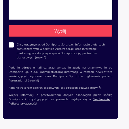
Chcę otrzymywać od Domiporta Sp. z o.o., informacje o ofertach
zamieszczanych w serwisie Autotrader.pl, oraz informacje
marketingowe dotyczące spółki Domiporta i jej partnerów
biznesowych
(rozwiń)
Podanie adresu e-mail oznacza wyrażenie zgody na otrzymywanie od
Domiporta Sp. z o.o. (administratora) informacji w ramach newslettera
zawierających wybrane przez Domiporta Sp. z o.o. ogłoszenia portalu
Autotrader.pl
(rozwiń)
Administratorem danych osobowych jest ogłoszeniodawca
(rozwiń)
Więcej informacji o przetwarzaniu danych osobowych przez spółkę
Domiporta i przysługujących mi prawach znajduje się w
Regulaminie
i
Polityce prywatności