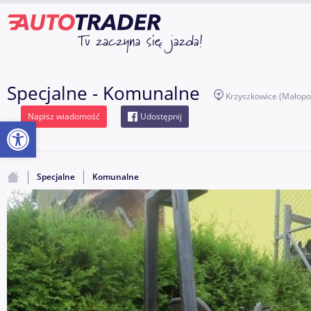
Specjalne - Komunalne
Krzyszkowice
(Małopo
Napisz wiadomość
Udostępnij
Otwórz pasek narzędzi
Specjalne
Komunalne