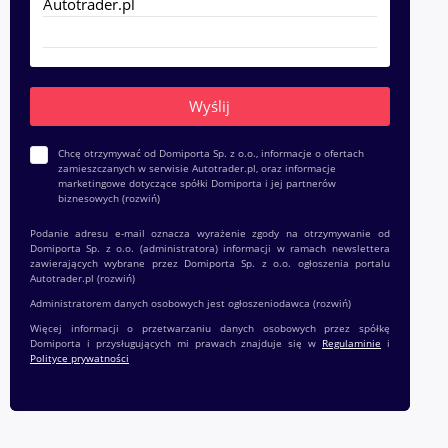
Chcę otrzymywać od Domiporta Sp. z o.o., informacje o ofertach
zamieszczanych w serwisie Autotrader.pl, oraz informacje
marketingowe dotyczące spółki Domiporta i jej partnerów
biznesowych
(rozwiń)
Podanie adresu e-mail oznacza wyrażenie zgody na otrzymywanie od
Domiporta Sp. z o.o. (administratora) informacji w ramach newslettera
zawierających wybrane przez Domiporta Sp. z o.o. ogłoszenia portalu
Autotrader.pl
(rozwiń)
Administratorem danych osobowych jest ogłoszeniodawca
(rozwiń)
Więcej informacji o przetwarzaniu danych osobowych przez spółkę
Domiporta i przysługujących mi prawach znajduje się w
Regulaminie
i
Polityce prywatności