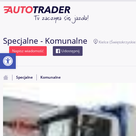
Specjalne - Komunalne
Kielce
(Świętokrzyskie
Napisz wiadomość
Udostępnij
Otwórz pasek narzędzi
Specjalne
Komunalne