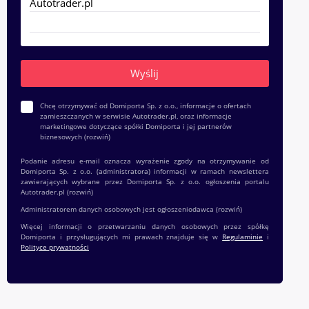
Chcę otrzymywać od Domiporta Sp. z o.o., informacje o ofertach
zamieszczanych w serwisie Autotrader.pl, oraz informacje
marketingowe dotyczące spółki Domiporta i jej partnerów
biznesowych
(rozwiń)
Podanie adresu e-mail oznacza wyrażenie zgody na otrzymywanie od
Domiporta Sp. z o.o. (administratora) informacji w ramach newslettera
zawierających wybrane przez Domiporta Sp. z o.o. ogłoszenia portalu
Autotrader.pl
(rozwiń)
Administratorem danych osobowych jest ogłoszeniodawca
(rozwiń)
Więcej informacji o przetwarzaniu danych osobowych przez spółkę
Domiporta i przysługujących mi prawach znajduje się w
Regulaminie
i
Polityce prywatności