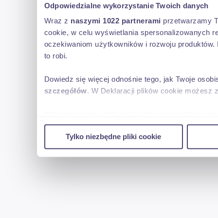
Odpowiedzialne wykorzystanie Twoich danych
Wraz z
naszymi 1022 partnerami
przetwarzamy Two
cookie, w celu wyświetlania spersonalizowanych re
oczekiwaniom użytkowników i rozwoju produktów. 
to robi.
Dowiedz się więcej odnośnie tego, jak Twoje osob
szczegółów
. W Deklaracji plików cookie możesz 
Wykorzystujemy pliki cookie do spersonalizowania 
w naszej witrynie. Informacje o tym, jak korzyst
Tylko niezbędne pliki cookie
reklamowym i analitycznym. Partnerzy mogą połąc
uzyskanymi podczas korzystania z ich usług.