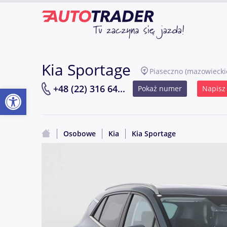
Kia Sportage
Piaseczno
(mazowiecki
Otwórz pasek narzędzi
+48 (22) 316 64...
Pokaż numer
Napisz
Osobowe
Kia
Kia Sportage