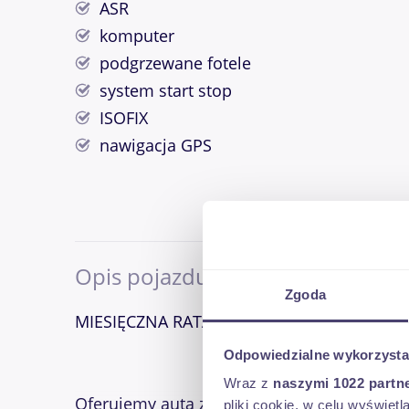
ASR
komputer
podgrzewane fotele
system start stop
ISOFIX
nawigacja GPS
Opis pojazdu
Zgoda
MIESIĘCZNA RATA NA TEN SAMOCHÓD JUŻ 
Odpowiedzialne wykorzysta
Wraz z
naszymi 1022 partn
Oferujemy auta z wkładem własnym 0%, raty
pliki cookie, w celu wyświet