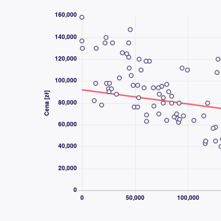
Bezkluczowe zapalanie auta, System stabiliz
Czujniki parkowania prz. i tył, El. otwiera
pod kierownica, Elektryczne szyby, Kamera c
systém, Rozpoznawanie znaków drogowych, 
przciemniane szyby, Połączenie USB (audio)
cockpit, \r\n\r\n
DZWOŃ CODZIENNIE OD 8:00 DO 21:00 - 
DLACZEGO AAA AUTO?
AAA AUTO to jedna z największych i najba
używanych w Europie Środkowej. Od ponad
sprzedawać samochody, a z naszych usług sk