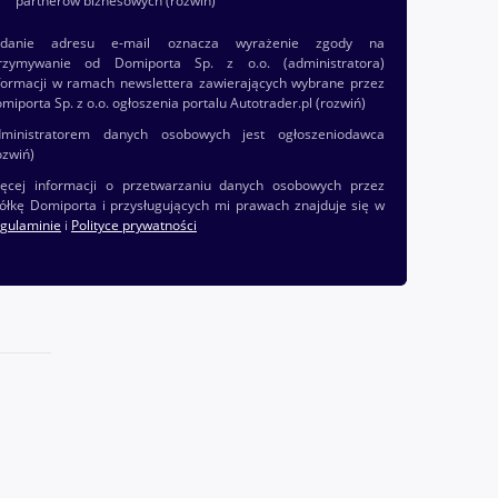
partnerów biznesowych
(rozwiń)
odanie adresu e-mail oznacza wyrażenie zgody na
rzymywanie od Domiporta Sp. z o.o. (administratora)
formacji w ramach newslettera zawierających wybrane przez
miporta Sp. z o.o. ogłoszenia portalu Autotrader.pl
(rozwiń)
ministratorem danych osobowych jest ogłoszeniodawca
ozwiń)
ęcej informacji o przetwarzaniu danych osobowych przez
ółkę Domiporta i przysługujących mi prawach znajduje się w
gulaminie
i
Polityce prywatności