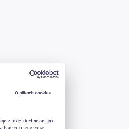
O plikach cookies
ąc z takich technologii jak
t o 5
 wychodzenia naprzeciw