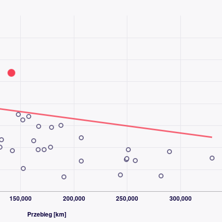
acji toru jazdy, kierownica wielofunkcyjna, Nawigacja
ny bagażnik, WSP. KIEROWNICY, lopatki do zmiany bieg
ofania, relingi dachowe, Czujnik deszczu, Stop Start
Stereo, Kolo zapasowe, kontrola tlaku v pneumatiká
, Gniazdo USB-C, System sterowania głosem , Virtual
NAWET W WEEKENDY I ŚWIĘTA
rdziej doświadczonych sieci sprzedaży samochodów
 30 lat pomagamy klientom bezpiecznie kupować i
orzystały już miliony klientów.