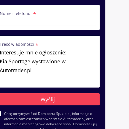
Numer telefonu
Treść wiadomości
Chcę otrzymywać od Domiporta Sp. z o.o., informacje o
ofertach zamieszczanych w serwisie Autotrader.pl, oraz
informacje marketingowe dotyczące spółki Domiporta i jej