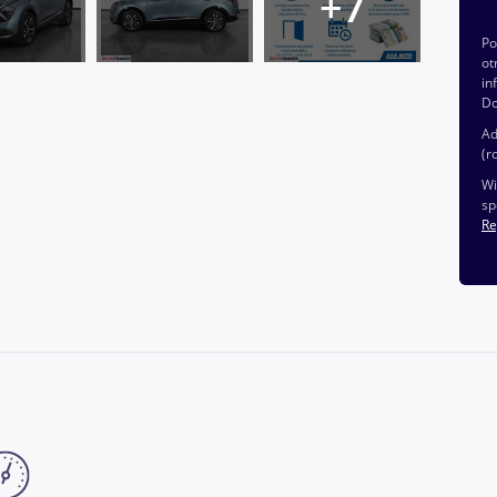
P
ot
in
Do
Ad
(r
Wi
sp
Re