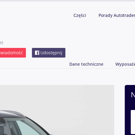
Części
Porady Autotrade
e)
 wiadomość
Udostępnij
Dane techniczne
Wyposaż
N