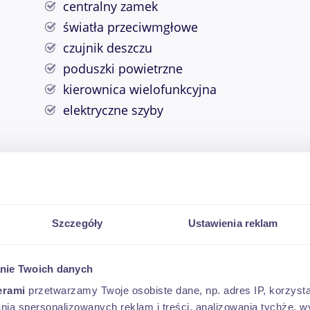
centralny zamek
światła przeciwmgłowe
czujnik deszczu
poduszki powietrzne
kierownica wielofunkcyjna
elektryczne szyby
Szczegóły
Ustawienia reklam
OD 643 PLN*
nie Twoich danych
erami
przetwarzamy Twoje osobiste dane, np. adres IP, korzystaj
 aż na 120 miesięcy, odroczenie spłaty kredytu nawe
lania spersonalizowanych reklam i treści, analizowania tychże,