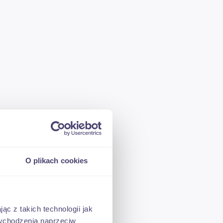
O plikach cookies
ąc z takich technologii jak
t o 5
 wychodzenia naprzeciw