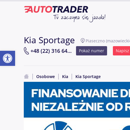
Kia Sportage
Piaseczno
(mazowiecki
Otwórz pasek narzędzi
+48 (22) 316 64...
Pokaż numer
Napisz
Osobowe
Kia
Kia Sportage