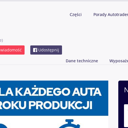
Części
Porady Autotrade
e)
 wiadomość
Udostępnij
Dane techniczne
Wyposaż
N