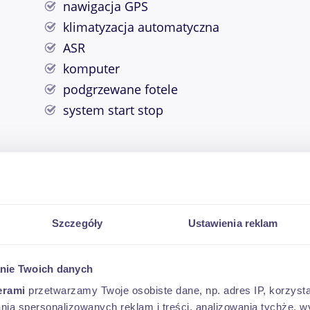
nawigacja GPS
klimatyzacja automatyczna
ASR
komputer
podgrzewane fotele
system start stop
Szczegóły
Ustawienia reklam
OD 643 PLN*
nie Twoich danych
erami
przetwarzamy Twoje osobiste dane, np. adres IP, korzystaj
 aż na 120 miesięcy, odroczenie spłaty kredytu nawe
lania spersonalizowanych reklam i treści, analizowania tychże,