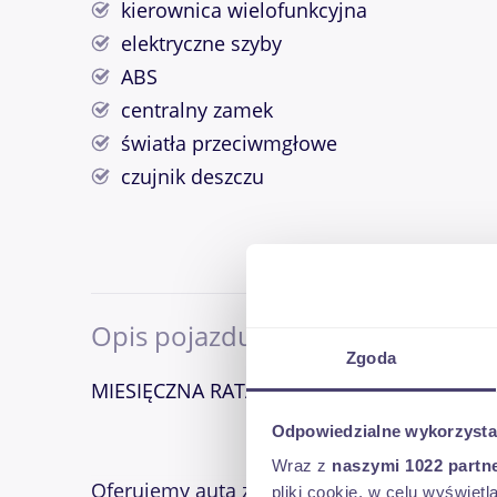
kierownica wielofunkcyjna
elektryczne szyby
ABS
centralny zamek
światła przeciwmgłowe
czujnik deszczu
Opis pojazdu
Zgoda
MIESIĘCZNA RATA NA TEN SAMOCHÓD JUŻ 
Odpowiedzialne wykorzysta
Wraz z
naszymi 1022 partn
Oferujemy auta z wkładem własnym 0%, raty
pliki cookie, w celu wyświet