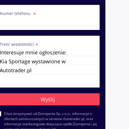
Numer telefonu
Treść wiadomości
Chcę otrzymywać od Domiporta Sp. z o.o., informacje o
ofertach zamieszczanych w serwisie Autotrader.pl, oraz
informacje marketingowe dotyczące spółki Domiporta i jej