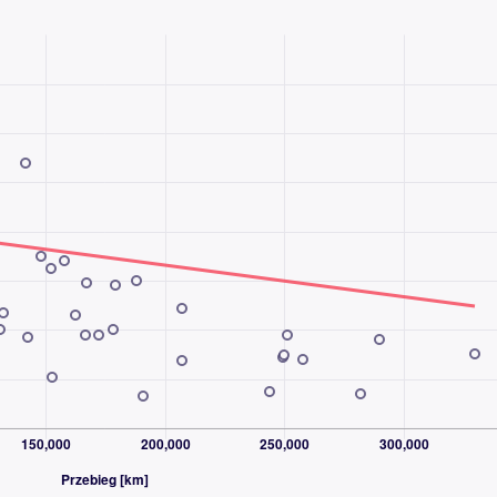
o pola, System stabilizacji toru jazdy, kierownica
nia prz. i tył, El. otwierany bagażnik, WSP. KIEROWNI
lektryczne szyby, Kamera cofania, relingi dachowe, Cz
 znaków drogowych, Stereo, Kolo zapasowe, kontrola 
zenie USB (audio), Gniazdo USB-C, System sterowania
NAWET W WEEKENDY I ŚWIĘTA
rdziej doświadczonych sieci sprzedaży samochodów
 30 lat pomagamy klientom bezpiecznie kupować i
orzystały już miliony klientów.