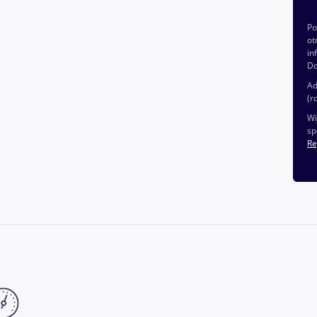
P
ot
in
Do
Ad
(r
Wi
sp
Re