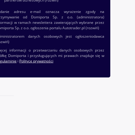
partnerów biznesowych
(rozwiń)
odanie adresu e-mail oznacza wyrażenie zgody na
rzymywanie od Domiporta Sp. z o.o. (administratora)
formacji w ramach newslettera zawierających wybrane przez
miporta Sp. z o.o. ogłoszenia portalu Autotrader.pl
(rozwiń)
ministratorem danych osobowych jest ogłoszeniodawca
ozwiń)
ęcej informacji o przetwarzaniu danych osobowych przez
ółkę Domiporta i przysługujących mi prawach znajduje się w
gulaminie
i
Polityce prywatności