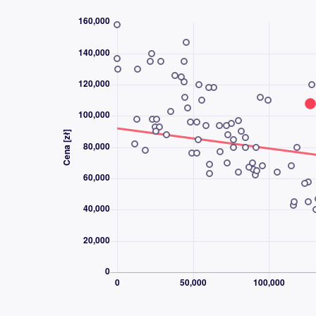
Bezkluczowe zapalanie auta, Czujnik martweg
wielofunkcyjna, Nawigacja, Czujniki parkowa
lopatki do zmiany biegow pod kierownica, E
deszczu, Stop Start systém, Rozpoznawanie
v pneumatikách, przciemniane szyby, Połąc
głosem , Virtual cockpit, \r\n\r\n
DZWOŃ CODZIENNIE OD 8:00 DO 21:00 - 
DLACZEGO AAA AUTO?
AAA AUTO to jedna z największych i najba
używanych w Europie Środkowej. Od ponad
sprzedawać samochody, a z naszych usług sk