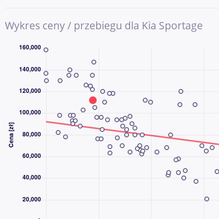
kierownica wielofunkcyjna, Nawigacja, Czujniki parkowania prz. 
KIEROWNICY, lopatki do zmiany biegow pod kierownica, Elektryc
Wykres ceny / przebiegu dla Kia Sportage
dachowe, Czujnik deszczu, Stop Start systém, Rozpoznawanie 
zapasowe, kontrola tlaku v pneumatikách, przciemniane szyby, 
USB-C, System sterowania głosem , Virtual cockpit, \r\n\r\n
DZWOŃ CODZIENNIE OD 8:00 DO 21:00 - NAWET W WEEKENDY
DLACZEGO AAA AUTO?
AAA AUTO to jedna z największych i najbardziej doświadczony
używanych w Europie Środkowej. Od ponad 30 lat pomagamy k
sprzedawać samochody, a z naszych usług skorzystały już milio
Kupując samochód w AAA AUTO, wybierasz sprawdzoną firmę, pr
wybór aut dostępnych od ręki. Każdy pojazd przechodzi kontrolę
informacje o samochodzie, możliwościach finansowania oraz 
ochrony.