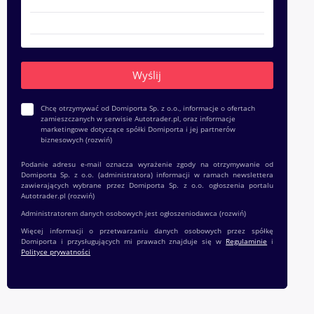
Chcę otrzymywać od Domiporta Sp. z o.o., informacje o ofertach
zamieszczanych w serwisie Autotrader.pl, oraz informacje
marketingowe dotyczące spółki Domiporta i jej partnerów
biznesowych
(rozwiń)
Podanie adresu e-mail oznacza wyrażenie zgody na otrzymywanie od
Domiporta Sp. z o.o. (administratora) informacji w ramach newslettera
zawierających wybrane przez Domiporta Sp. z o.o. ogłoszenia portalu
Autotrader.pl
(rozwiń)
Administratorem danych osobowych jest ogłoszeniodawca
(rozwiń)
Więcej informacji o przetwarzaniu danych osobowych przez spółkę
Domiporta i przysługujących mi prawach znajduje się w
Regulaminie
i
Polityce prywatności