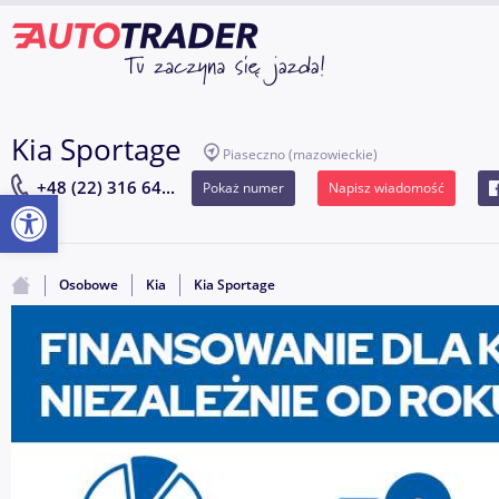
Kia Sportage
Piaseczno
(mazowieckie)
+48 (22) 316 64...
Pokaż numer
Napisz wiadomość
Otwórz pasek narzędzi
Osobowe
Kia
Kia Sportage