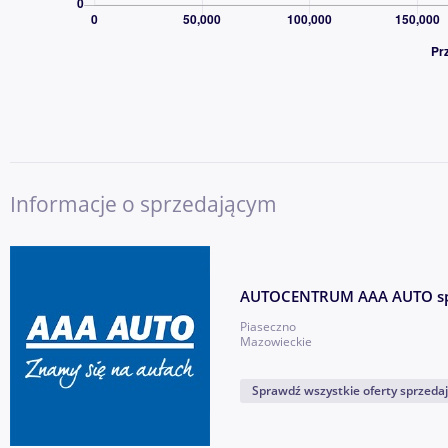
CO ZYSKUJESZ, KUPUJĄC W AAA AUTO?
✔ Duża i stabilna firma z ponad 30-letnim doświadczeniem 
✔ Miliony obsłużonych klientów w Europie
✔ Szeroki wybór samochodów różnych marek, segmentów i pr
✔ Dożywotnia gwarancja legalnego pochodzenia pojazdu
✔ Możliwość finansowania zakupu – kredyt lub leasing dla firm
✔ Możliwość objęcia auta dodatkową ochroną mechaniczną Car
Informacje o sprzedającym
✔ Program „10 dni na wymianę auta bez podania przyczyny”
✔ Profesjonalna obsługa i możliwość kontaktu 7 dni w tygodni
✔ Możliwość dostarczenia auta do najbliższego salonu AAA A
AUTOCENTRUM AAA AUTO sp.
AAA AUTO to bezpieczny wybór dla klientów, którzy chcą kup
Piaseczno
sprawdzonego, dużego i wiarygodnego partnera, a nie od prz
Mazowieckie
W celu uzyskania szczegółowych informacji o aucie i bezkonkur
Sprawdź wszystkie oferty sprzeda
prosimy o kontakt pod numerem tel.
- przebije
Pokaż numer