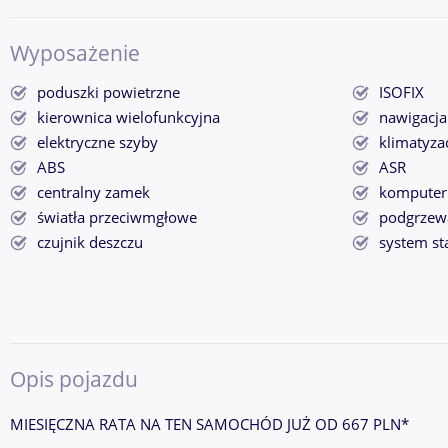
Wyposażenie
poduszki powietrzne
ISOFIX
kierownica wielofunkcyjna
nawigacj
elektryczne szyby
klimatyza
ABS
ASR
centralny zamek
komputer
światła przeciwmgłowe
podgrzewa
czujnik deszczu
system st
Opis pojazdu
MIESIĘCZNA RATA NA TEN SAMOCHÓD JUŻ OD 667 PLN*