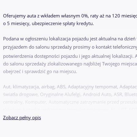
Oferujemy auta z wkładem własnym 0%, raty aż na 120 miesięc
o 5 miesięcy, ubezpieczenie spłaty kredytu.
Podana w ogłoszeniu lokalizacja pojazdu jest aktualna na dzień
przyjazdem do salonu sprzedaży prosimy o kontakt telefoniczn
potwierdzenia dostępności pojazdu i jego aktualnej lokalizacji
do salonu sprzedaży zlokalizowanego najbliżej Twojego miejsca
obejrzeć i sprawdzić go na miejscu.
Aut. klimatyzacja, airbag, ABS, Adaptacyjny tempomat, Adaptac
światła drogowe, Oryginalne Alufelgi, Android Auto, ASR, Blue
centralny, Komputer, Automatyczne zatrzymanie przed przeszko
składane lusterka, elektryczny hamulec postojowy, EL. UST. FOT
przednie światła LED, asystent zjazdu , asystent podjazdu, Pod
Zobacz pełny opis
Podgrzewane fotele, Podgrzewana kierownica, isofix, Infotainm
Bezkluczowe zapalanie auta, Czujnik martwego pola, System stabi