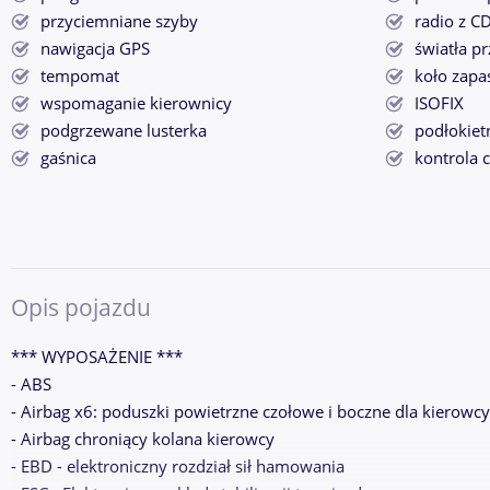
przyciemniane szyby
radio z C
nawigacja GPS
światła p
tempomat
koło zap
wspomaganie kierownicy
ISOFIX
podgrzewane lusterka
podłokiet
gaśnica
kontrola 
Opis pojazdu
*** WYPOSAŻENIE ***
- ABS
- Airbag x6: poduszki powietrzne czołowe i boczne dla kierowcy
- Airbag chroniący kolana kierowcy
- EBD - elektroniczny rozdział sił hamowania