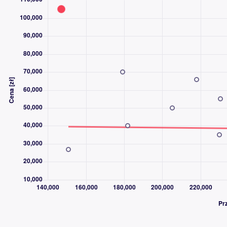
- Światła do jazdy dziennej, diodowe (LED) w obudowanie świa
- Światła przeciwmgielne ze statycznym doświetlaniem zakrętó
- Tempomat z Intelligent Speed Limiter
- System nawigacji satelitarnej GPS
- System Auto Start/Stop
- System monitorowania ciśnienia w ogumieniu
- Światła do jazdy dziennej
- Uchwyty ISOFIX
- Wspomaganie układu kierowniczego elektryczne
- Zamek centralny z pilotem
*** HISTORIA POJAZDU ***
- VIN: WF0JXXWPCJJM77208
- Data I rej: 02.10.2018
- Bezwypadkowy
*** STAN TECHNICZNY ***
- Stan techniczny bardzo dobry