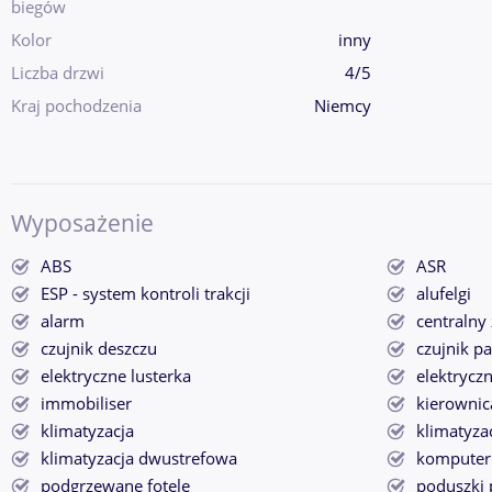
biegów
Kolor
inny
Liczba drzwi
4/5
Kraj pochodzenia
Niemcy
Wyposażenie
ABS
ASR
ESP - system kontroli trakcji
alufelgi
alarm
centralny
czujnik deszczu
czujnik p
elektryczne lusterka
elektrycz
immobiliser
kierownic
klimatyzacja
klimatyza
klimatyzacja dwustrefowa
komputer
podgrzewane fotele
poduszki 