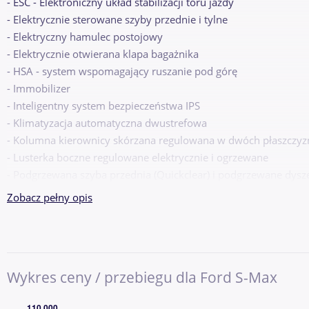
- ESC - Elektroniczny układ stabilizacji toru jazdy
- Elektrycznie sterowane szyby przednie i tylne
- Elektryczny hamulec postojowy
- Elektrycznie otwierana klapa bagażnika
- HSA - system wspomagający ruszanie pod górę
- Immobilizer
- Inteligentny system bezpieczeństwa IPS
- Klimatyzacja automatyczna dwustrefowa
- Kolumna kierownicy skórzana regulowana w dwóch płaszczyz
- Lusterka boczne regulowane elektrycznie i ogrzewane
- Podgrzewana szyba przednia (Quickclear) i podgrzewane dysz
- Podgrzewane przednie fotele
Zobacz pełny opis
- System automatycznego sterowania swiatłami drogowymi (Au
- System centralnego zamka z kluczem elektronicznym Ford Ke
- System monitorowania koncentracji kierowcy (Driver Alert)
- System rozpoznawania znaków drogowych (Traffic Sign Recogn
Wykres ceny / przebiegu dla Ford S-Max
- System wspomagający utrzymanie pojazdu na pasie ruchu (La
- System automatycznego parkowania równoległego i prostopa