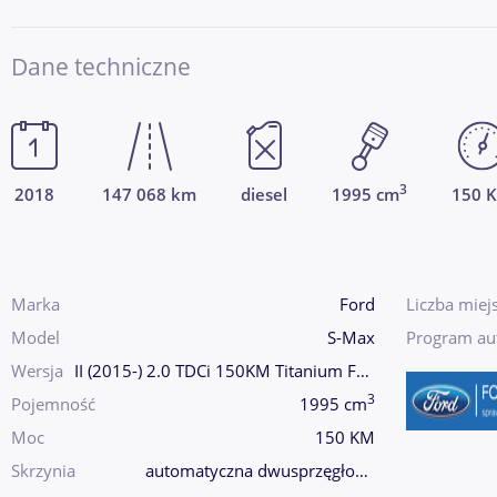
Dane techniczne
3
2018
147 068 km
diesel
1995 cm
150 
Marka
Ford
Liczba miej
Model
S-Max
Program au
Wersja
II (2015-) 2.0 TDCi 150KM Titanium Faktura
3
Pojemność
1995 cm
Moc
150 KM
Skrzynia
automatyczna dwusprzęgłowa