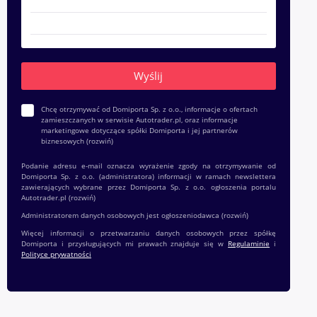
Chcę otrzymywać od Domiporta Sp. z o.o., informacje o ofertach
zamieszczanych w serwisie Autotrader.pl, oraz informacje
marketingowe dotyczące spółki Domiporta i jej partnerów
biznesowych
(rozwiń)
Podanie adresu e-mail oznacza wyrażenie zgody na otrzymywanie od
Domiporta Sp. z o.o. (administratora) informacji w ramach newslettera
zawierających wybrane przez Domiporta Sp. z o.o. ogłoszenia portalu
Autotrader.pl
(rozwiń)
Administratorem danych osobowych jest ogłoszeniodawca
(rozwiń)
Więcej informacji o przetwarzaniu danych osobowych przez spółkę
Domiporta i przysługujących mi prawach znajduje się w
Regulaminie
i
Polityce prywatności