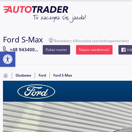
Ford S-Max
Biesiekierz k/Koszalina
(zachodniopomorskie)
+48 943400...
Pokaż numer
Napisz wiadomość
Udo
Otwórz pasek narzędzi
Osobowe
Ford
Ford S-Max