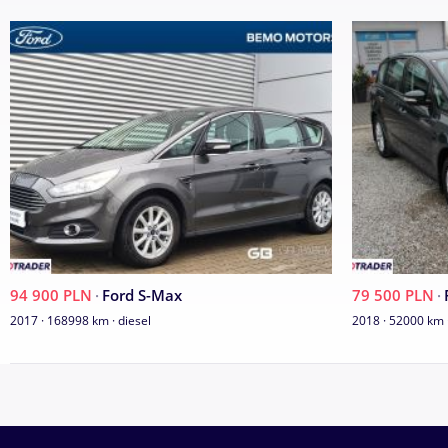
- gwarancję przebiegu
- możliwość kontroli stanu technicznego w warunkach autoryz
_
Miejsce ekspozycji auta:
Grupa Bemo
Stare Bielice, Ul. Koszalińska 26
76-039 Biesiekierz
_
Zapewniamy wsparcie kredytowo-leasingowe oraz pełną obsług
Przyjmujemy w rozliczeniu samochody wszystkich marek
-
94 900 PLN
·
Ford S-Max
79 500 PLN
·
Zawartość treści umieszczona na stronie internetowej służy je
2017 · 168998 km · diesel
2018 · 52000 km 
i nie stanowi oferty w rozumieniu przepisów Kodeksu Cywilneg
zapewnienia w rozumieniu art. 4 Ustawy z dnia 27 lipca 2002 
sprzedaży konsumenckiej. Wszelkie uzgodnienia właściwości i s
w umowie sprzedaży.