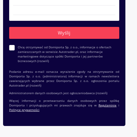
Chcę otrzymywać od Domiporta Sp. z o.o., informacje o ofertach
zamieszczanych w serwisie Autotrader.pl, oraz informacje
marketingowe dotyczące spółki Domiporta i jej partnerów
biznesowych
(rozwiń)
Podanie adresu e-mail oznacza wyrażenie zgody na otrzymywanie od
Domiporta Sp. z o.o. (administratora) informacji w ramach newslettera
zawierających wybrane przez Domiporta Sp. z o.o. ogłoszenia portalu
Autotrader.pl
(rozwiń)
Administratorem danych osobowych jest ogłoszeniodawca
(rozwiń)
Więcej informacji o przetwarzaniu danych osobowych przez spółkę
Domiporta i przysługujących mi prawach znajduje się w
Regulaminie
i
Polityce prywatności