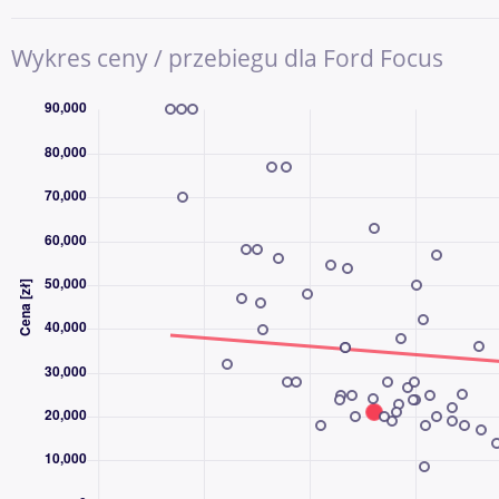
AAA AUTO to jedna z największych i najbardziej doświadczony
Wykres ceny / przebiegu dla Ford Focus
używanych w Europie Środkowej. Od ponad 30 lat pomagamy k
sprzedawać samochody, a z naszych usług skorzystały już milio
Kupując samochód w AAA AUTO, wybierasz sprawdzoną firmę, pr
wybór aut dostępnych od ręki. Każdy pojazd przechodzi kontrolę
informacje o samochodzie, możliwościach finansowania oraz 
ochrony.
CO ZYSKUJESZ, KUPUJĄC W AAA AUTO?
✔ Duża i stabilna firma z ponad 30-letnim doświadczeniem 
✔ Miliony obsłużonych klientów w Europie
✔ Szeroki wybór samochodów różnych marek, segmentów i pr
✔ Dożywotnia gwarancja legalnego pochodzenia pojazdu
✔ Możliwość finansowania zakupu – kredyt lub leasing dla firm
✔ Możliwość objęcia auta dodatkową ochroną mechaniczną Car