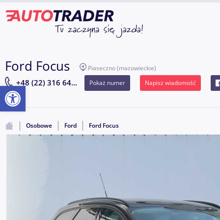
Ford Focus
Piaseczno
(mazowieckie)
+48 (22) 316 64...
Pokaż numer
Napisz wiadomość
Otwórz pasek narzędzi
Osobowe
Ford
Ford Focus