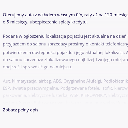
Oferujemy auta z wkładem własnym 0%, raty aż na 120 miesięc
o 5 miesięcy, ubezpieczenie spłaty kredytu.
Podana w ogłoszeniu lokalizacja pojazdu jest aktualna na dzień
przyjazdem do salonu sprzedaży prosimy o kontakt telefoniczn
potwierdzenia dostępności pojazdu i jego aktualnej lokalizacji
do salonu sprzedaży zlokalizowanego najbliżej Twojego miejsca
obejrzeć i sprawdzić go na miejscu.
Aut. klimatyzacja, airbag, ABS, Oryginalne Alufelgi, Podłokietn
ESP, światła przeciwmgielne, Podgrzewane fotele, isofix, kierow
parkowania, Elektryczne lusterka, WSP. KIEROWNICY, Elektryczne
systém, Stereo, Kolo zapasowe, hak, przciemniane szyby, Połącz
DZWOŃ CODZIENNIE OD 8:00 DO 21:00 - NAWET W WEEKENDY
Zobacz pełny opis
DLACZEGO AAA AUTO?