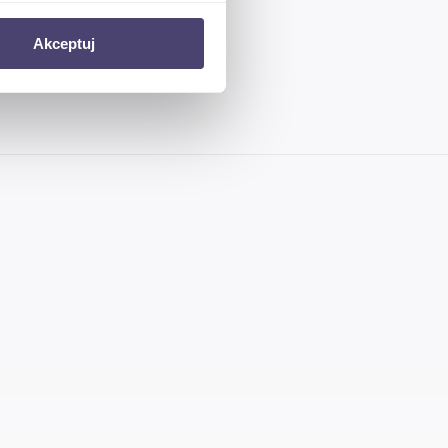
ołecznościowe i analizować
Akceptuj
artnerom społecznościowym,
anymi od Ciebie lub