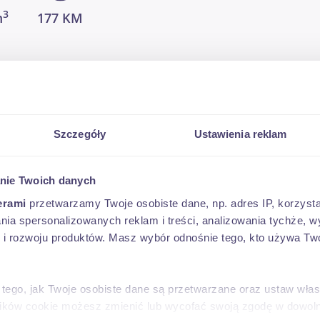
3
m
177 KM
Szczegóły
Ustawienia reklam
nie Twoich danych
erami
przetwarzamy Twoje osobiste dane, np. adres IP, korzystaj
lania spersonalizowanych reklam i treści, analizowania tychże,
 rozwoju produktów. Masz wybór odnośnie tego, kto używa Twoi
 tego, jak Twoje osobiste dane są przetwarzane oraz ustaw wła
 warunki sprzedaży dostępne na stronie
plików cookie możesz zmienić lub wycofać swoją zgodę w dowolne