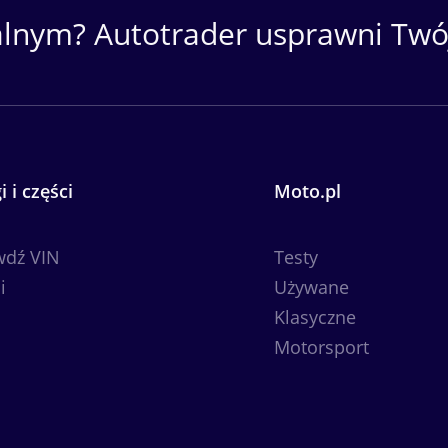
alnym? Autotrader usprawni Twój
i i części
Moto.pl
wdź VIN
Testy
i
Używane
Klasyczne
Motorsport