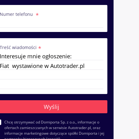
Numer telefonu
Treść wiadomości
Chcę otrzymywać od Domiporta Sp. z o.o., informacje o
ofertach zamieszczanych w serwisie Autotrader.pl, oraz
informacje marketingowe dotyczące spółki Domiporta i jej
partnerów biznesowych
(rozwiń)