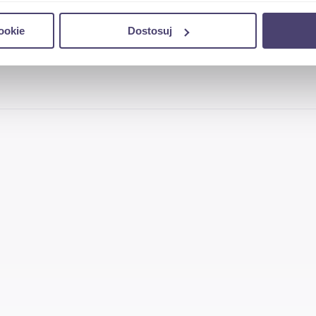
do spersonalizowania treści i reklam, aby oferować funkcje sp
ookie
Dostosuj
ormacje o tym, jak korzystasz z naszej witryny, udostępniamy p
Partnerzy mogą połączyć te informacje z innymi danymi otrzym
nia z ich usług.