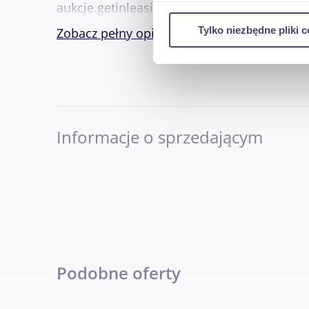
aukcje.getinleasing.pl
Wykorzystujemy pliki cookie 
Tylko niezbędne pliki c
Zobacz pełny opis
ruch w naszej witrynie. Inf
reklamowym i analitycznym. 
uzyskanymi podczas korzysta
Informacje o sprzedającym
Podobne oferty