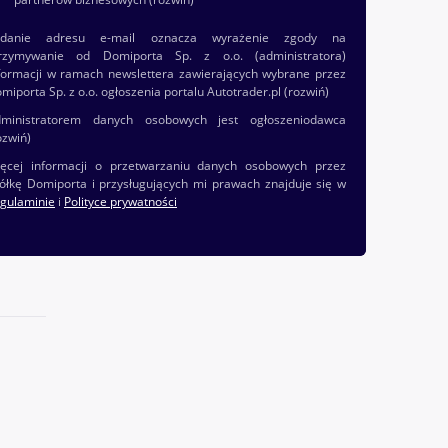
odanie adresu e-mail oznacza wyrażenie zgody na
rzymywanie od Domiporta Sp. z o.o. (administratora)
formacji w ramach newslettera zawierających wybrane przez
miporta Sp. z o.o. ogłoszenia portalu Autotrader.pl
(rozwiń)
ministratorem danych osobowych jest ogłoszeniodawca
ozwiń)
ęcej informacji o przetwarzaniu danych osobowych przez
ółkę Domiporta i przysługujących mi prawach znajduje się w
gulaminie
i
Polityce prywatności