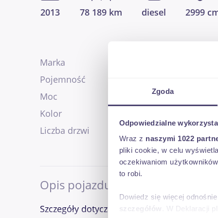
2013
78 189 km
diesel
2999 c
Marka
Fiat
3
Pojemność
2999 cm
Zgoda
Moc
177 KM
Kolor
inny
Odpowiedzialne wykorzysta
Liczba drzwi
inne
Wraz z
naszymi 1022 partn
pliki cookie, w celu wyświet
oczekiwaniom użytkowników i
to robi.
Opis pojazdu
Dowiedz się więcej odnośnie
Szczegóły dotyczące pojazdu - wycena oraz
szczegółów
. W Deklaracji 