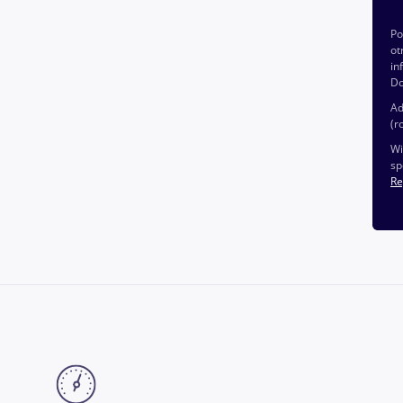
P
ot
in
Do
Ad
(r
Wi
sp
Re