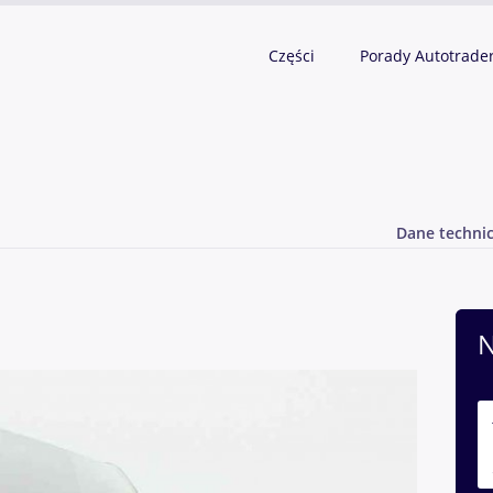
Części
Porady Autotrade
Dane techni
N