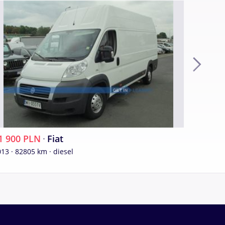
1 900 PLN
·
Fiat
83 100
13 · 82805 km · diesel