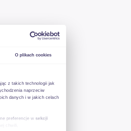
O plikach cookies
ąc z takich technologii jak
 wychodzenia naprzeciw
ch danych i w jakich celach
sne preferencje w
sekcji
j chwili.