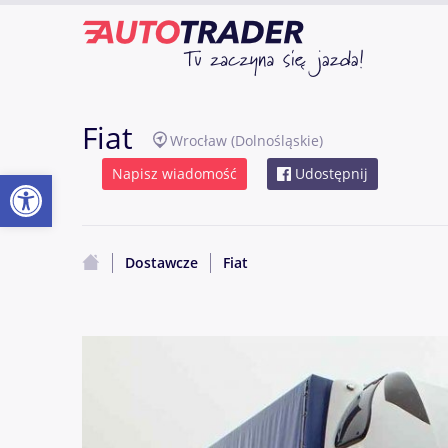
Fiat
Wrocław
(Dolnośląskie)
Otwórz pasek narzędzi
Napisz wiadomość
Udostępnij
Dostawcze
Fiat