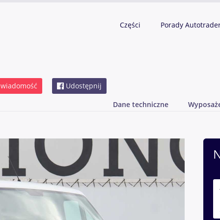
Części
Porady Autotrade
 wiadomość
Udostępnij
Dane techniczne
Wyposaż
N