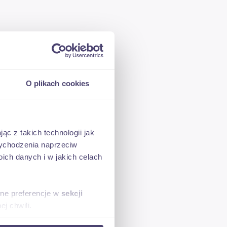
O plikach cookies
ąc z takich technologii jak
 wychodzenia naprzeciw
ch danych i w jakich celach
t o 5
sne preferencje w
sekcji
j chwili.