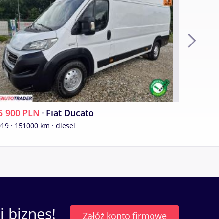
nego,
osimy
5 900 PLN
·
Fiat Ducato
35 000
19 · 151000 km · diesel
elem
iają
 biznes!
Załóż konto firmowe