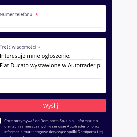
Numer telefonu
Treść wiadomości
Chcę otrzymywać od Domiporta Sp. z o.o., informacje o
ofertach zamieszczanych w serwisie Autotrader.pl, oraz
informacje marketingowe dotyczące spółki Domiporta i jej