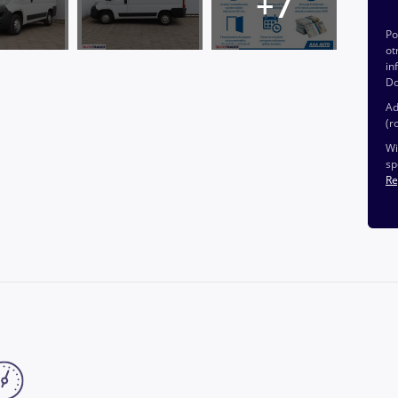
P
ot
in
Do
Ad
(r
Wi
sp
Re