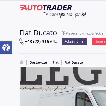
Fiat Ducato
Piaseczno
(mazowieckie)
Otwórz pasek narzędzi
+48 (22) 316 64...
Pokaż numer
Napisz
Dostawcze
Fiat
Fiat Ducato