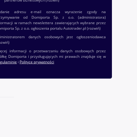
partnerów biznesowych
(rozwiń)
odanie adresu e-mail oznacza wyrażenie zgody na
rzymywanie od Domiporta Sp. z o.o. (administratora)
formacji w ramach newslettera zawierających wybrane przez
miporta Sp. z o.o. ogłoszenia portalu Autotrader.pl
(rozwiń)
ministratorem danych osobowych jest ogłoszeniodawca
ozwiń)
ęcej informacji o przetwarzaniu danych osobowych przez
ółkę Domiporta i przysługujących mi prawach znajduje się w
gulaminie
i
Polityce prywatności