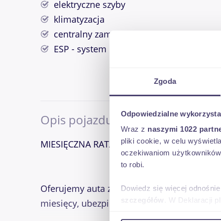
elektryczne szyby
klimatyzacja
centralny zamek
ESP - system kontroli trakcji
Zgoda
Odpowiedzialne wykorzysta
Opis pojazdu
Wraz z
naszymi 1022 partn
pliki cookie, w celu wyświet
MIESIĘCZNA RATA NA TEN SAMOCHÓD JUŻ 
oczekiwaniom użytkowników i
to robi.
Oferujemy auta z wkładem własnym 0%, raty
Dowiedz się więcej odnośnie
szczegółów
. W Deklaracji 
miesięcy, ubezpieczenie spłaty kredytu.