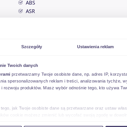
ABS
ASR
komputer
Szczegóły
Ustawienia reklam
nie Twoich danych
erami
przetwarzamy Twoje osobiste dane, np. adres IP, korzystaj
lania spersonalizowanych reklam i treści, analizowania tychże,
OD 238 PLN*
 rozwoju produktów. Masz wybór odnośnie tego, kto używa Twoi
 aż na 120 miesięcy, odroczenie spłaty kredytu nawe
 tego, jak Twoje osobiste dane są przetwarzane oraz ustaw wła
plików cookie możesz zmienić lub wycofać swoją zgodę w dowolne