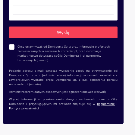
Chcę otrzymywać od Domiporta Sp. z o.o., informacje o ofertach
zamieszczanych w serwisie Autotrader.pl, oraz informacje
marketingowe dotyczące spółki Domiporta i jej partnerów
biznesowych
(rozwiń)
Podanie adresu e-mail oznacza wyrażenie zgody na otrzymywanie od
Domiporta Sp. z o.o. (administratora) informacji w ramach newslettera
zawierających wybrane przez Domiporta Sp. z o.o. ogłoszenia portalu
Autotrader.pl
(rozwiń)
Administratorem danych osobowych jest ogłoszeniodawca
(rozwiń)
Więcej informacji o przetwarzaniu danych osobowych przez spółkę
Domiporta i przysługujących mi prawach znajduje się w
Regulaminie
i
Polityce prywatności