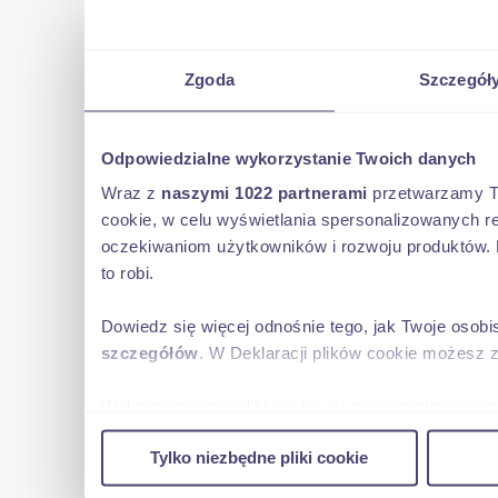
Zgoda
Szczegół
Odpowiedzialne wykorzystanie Twoich danych
Wraz z
naszymi 1022 partnerami
przetwarzamy Two
cookie, w celu wyświetlania spersonalizowanych re
oczekiwaniom użytkowników i rozwoju produktów. 
to robi.
Dowiedz się więcej odnośnie tego, jak Twoje osob
szczegółów
. W Deklaracji plików cookie możesz 
Wykorzystujemy pliki cookie do spersonalizowania 
w naszej witrynie. Informacje o tym, jak korzyst
Tylko niezbędne pliki cookie
reklamowym i analitycznym. Partnerzy mogą połąc
uzyskanymi podczas korzystania z ich usług.