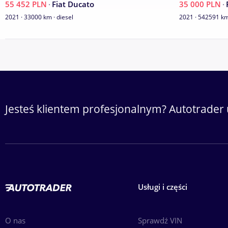
55 452 PLN
·
Fiat Ducato
35 000 PLN
·
2021 · 33000 km · diesel
2021 · 542591 km 
Jesteś klientem profesjonalnym? Autotrader 
Usługi i części
O nas
Sprawdź VIN