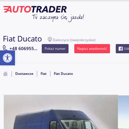
Fiat Ducato
Daleszyce
(świętokrzyskie)
+48 606955...
Pokaż numer
Napisz wiadomość
Udo
Otwórz pasek narzędzi
Dostawcze
Fiat
Fiat Ducato