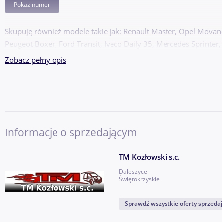
Pokaż numer
Skupuję również modele takie jak: Renault Master, Opel Movano
Peugeot Boxer, Ford Transit, Iveco Daily 35, Mercedes Sprinter,
Zobacz pełny opis
Informacje o sprzedającym
TM Kozłowski s.c.
Daleszyce
Świętokrzyskie
Sprawdź wszystkie oferty sprzeda