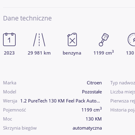
Dane techniczne
3
2023
29 981 km
benzyna
1199 cm
130
Marka
Citroen
Typ nadwoz
Model
Pozostałe
Liczba miej
Wersja
1.2 PureTech 130 KM Feel Pack Automat | Gwarancja fabryczna | Salon PL
Pierwsza rej
3
Pojemność
1199 cm
Historia po
Moc
130 KM
Skrzynia biegów
automatyczna