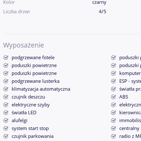
Kolor
czarny
Liczba drzwi
4/5
Wyposażenie
podgrzewane fotele
poduszki 
poduszki powietrzne
poduszki 
poduszki powietrzne
komputer
podgrzewane lusterka
ESP - syst
klimatyzacja automatyczna
światła p
czujnik deszczu
ABS
elektryczne szyby
elektrycz
światła LED
kierownic
alufelgi
immobilis
system start stop
centralny
czujnik parkowania
radio z M