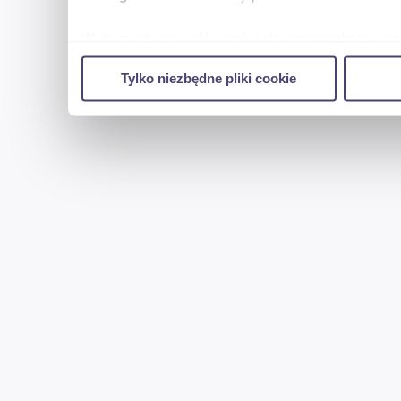
Wykorzystujemy pliki cookie do spersonalizowania 
w naszej witrynie. Informacje o tym, jak korzyst
Tylko niezbędne pliki cookie
reklamowym i analitycznym. Partnerzy mogą połąc
uzyskanymi podczas korzystania z ich usług.