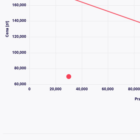
Faktura VAT
&lt;b&gt;Wyposażenie wg. Eurotax:&lt;/b&gt;
Z powodu awarii Eurotax brak listy wyposażenia w ogłoszeniu –
szczegółów.
Salon Kraków ul. Grota Roweckiego 6:
Piotr Nawrotek tel.
47
Pokaż numer
Jakub Warzecha tel.
75
Pokaż numer
Salon Kraków ul. Opolska 9:
Tomasz Meus tel.
67
Pokaż numer
Salon Nowy Targ ul. Podtatrzańska 3
Jakub Nawieśniak tel.
77
Pokaż numer