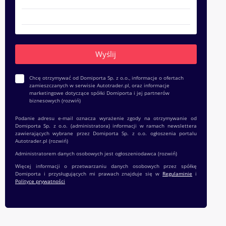
Chcę otrzymywać od Domiporta Sp. z o.o., informacje o ofertach
zamieszczanych w serwisie Autotrader.pl, oraz informacje
marketingowe dotyczące spółki Domiporta i jej partnerów
biznesowych
(rozwiń)
Podanie adresu e-mail oznacza wyrażenie zgody na otrzymywanie od
Domiporta Sp. z o.o. (administratora) informacji w ramach newslettera
zawierających wybrane przez Domiporta Sp. z o.o. ogłoszenia portalu
Autotrader.pl
(rozwiń)
Administratorem danych osobowych jest ogłoszeniodawca
(rozwiń)
Więcej informacji o przetwarzaniu danych osobowych przez spółkę
Domiporta i przysługujących mi prawach znajduje się w
Regulaminie
i
Polityce prywatności