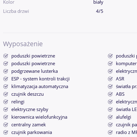
Kolor
biały
Liczba drzwi
4/5
Wyposażenie
poduszki powietrzne
poduszki 
poduszki powietrzne
komputer
podgrzewane lusterka
elektryczn
ESP - system kontroli trakcji
ASR
klimatyzacja automatyczna
światła p
czujnik deszczu
ABS
relingi
elektrycz
elektryczne szyby
światła L
kierownica wielofunkcyjna
alufelgi
centralny zamek
czujnik p
czujnik parkowania
radio z M