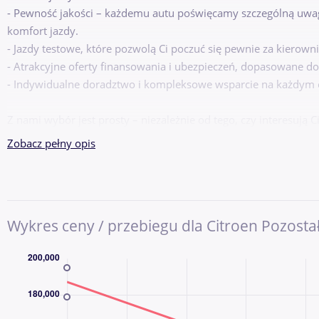
- Pewność jakości – każdemu autu poświęcamy szczególną uwag
komfort jazdy.
- Jazdy testowe, które pozwolą Ci poczuć się pewnie za kierown
- Atrakcyjne oferty finansowania i ubezpieczeń, dopasowane d
- Indywidualne doradztwo i kompleksowe wsparcie na każdym 
Z nami wybór jest prosty – niezależnie od tego, czy interesują 
sprawdzone auta używane, u nas znajdziesz dokładnie to, czego
Zobacz pełny opis
Zapraszamy do odwiedzenia naszego salonu lub skontaktowania
jazdę próbną!
Pon. - Pt. 9-18
Sob. 9-14
Wykres ceny / przebiegu dla Citroen Pozosta
&lt;b&gt;!!! W przypadku zainteresowania naszą ofertą prosimy 
potwierdzenia dostępności oraz lokalizacji samochodu !!! &lt;/b
Faktura VAT Marża