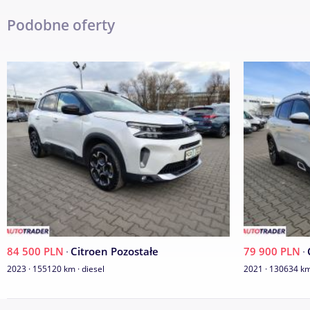
System ostrzeżenia o ryzyku kolizji
Podobne oferty
System rozpoznawania znaków ograniczenia prędkości
Szyba przednia akustyczna z czujnikiem deszczu i światła
Szyby przednie i tylne sterowane elektrycznie, sekwencyjne, a
Światła do jazdy dziennej LED, przód
Tapicerka materiałowa Nixon/Mistral
Tempomat z ogranicznikiem prędkości
Uchwyty ISOFIX do mocowania fotelika dziecięcego
Uchwyty ISOFIX do mocowania fotelika dziecięcego - tył
Wyłącznik poduszki powietrznej pasażera
Zawieszenie z amortyzatorami Progressive Hydraulic Cushions 
Zderzak przedni i tylny w kolorze nadwozia
Zestaw cyfrowy wskaźników 12 cali
Zestaw do naprawy przebitej opony
84 500 PLN
·
Citroen Pozostałe
79 900 PLN
·
Zestaw głośnomówiący Bluetooth
2023 · 155120 km · diesel
2021 · 130634 km