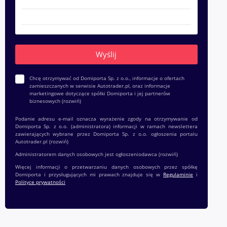
Chcę otrzymywać od Domiporta Sp. z o.o., informacje o ofertach
zamieszczanych w serwisie Autotrader.pl, oraz informacje
marketingowe dotyczące spółki Domiporta i jej partnerów
biznesowych
(rozwiń)
Podanie adresu e-mail oznacza wyrażenie zgody na otrzymywanie od
Domiporta Sp. z o.o. (administratora) informacji w ramach newslettera
zawierających wybrane przez Domiporta Sp. z o.o. ogłoszenia portalu
Autotrader.pl
(rozwiń)
Administratorem danych osobowych jest ogłoszeniodawca
(rozwiń)
Więcej informacji o przetwarzaniu danych osobowych przez spółkę
Domiporta i przysługujących mi prawach znajduje się w
Regulaminie
i
Polityce prywatności