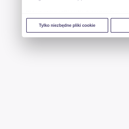
Wykorzystujemy pliki cookie do spersonalizowania 
w naszej witrynie. Informacje o tym, jak korzyst
Tylko niezbędne pliki cookie
reklamowym i analitycznym. Partnerzy mogą połąc
uzyskanymi podczas korzystania z ich usług.