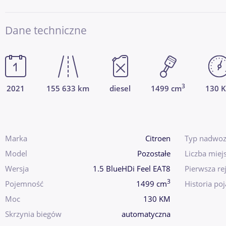
Dane techniczne
3
2021
155 633 km
diesel
1499 cm
130 
Marka
Citroen
Typ nadwoz
Model
Pozostałe
Liczba miej
Wersja
1.5 BlueHDi Feel EAT8
Pierwsza rej
3
Pojemność
1499 cm
Historia po
Moc
130 KM
Skrzynia biegów
automatyczna