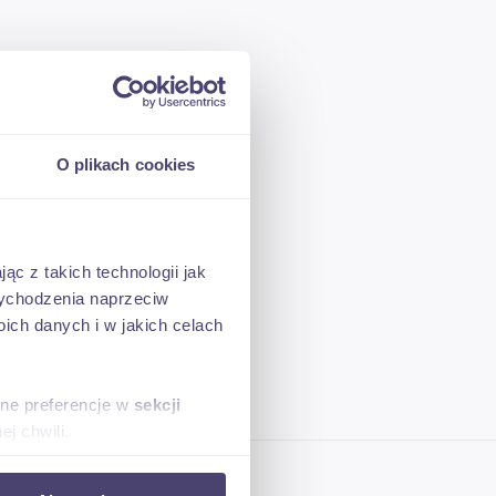
O plikach cookies
ąc z takich technologii jak
 wychodzenia naprzeciw
ch danych i w jakich celach
sne preferencje w
sekcji
j chwili.
ołecznościowe i analizować