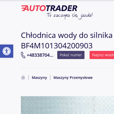
Chłodnica wody do silnika
BF4M101304200903
Otwórz pasek narzędzi
+48338704...
Pokaż numer
Napisz wiad
Maszyny
Maszyny Przemysłowe