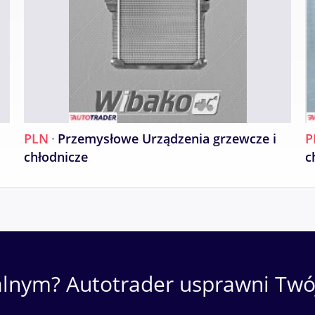
PLN
·
Przemysłowe Urządzenia grzewcze i
P
chłodnicze
c
alnym? Autotrader usprawni Twój