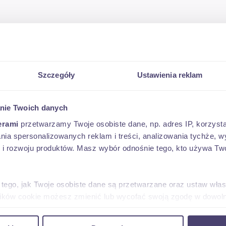
Szczegóły
Ustawienia reklam
nie Twoich danych
erami
przetwarzamy Twoje osobiste dane, np. adres IP, korzystaj
lania spersonalizowanych reklam i treści, analizowania tychże,
 rozwoju produktów. Masz wybór odnośnie tego, kto używa Twoi
 tego, jak Twoje osobiste dane są przetwarzane oraz ustaw wła
plików cookie możesz zmienić lub wycofać swoją zgodę w dowolne
do spersonalizowania treści i reklam, aby oferować funkcje sp