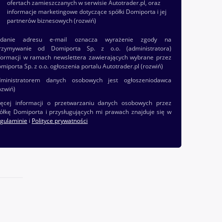
ofertach zamieszczanych w serwisie Autotrader.pl, oraz
informacje marketingowe dotyczące spółki Domiporta i jej
partnerów biznesowych
(rozwiń)
odanie adresu e-mail oznacza wyrażenie zgody na
rzymywanie od Domiporta Sp. z o.o. (administratora)
formacji w ramach newslettera zawierających wybrane przez
miporta Sp. z o.o. ogłoszenia portalu Autotrader.pl
(rozwiń)
ministratorem danych osobowych jest ogłoszeniodawca
ozwiń)
ęcej informacji o przetwarzaniu danych osobowych przez
ółkę Domiporta i przysługujących mi prawach znajduje się w
gulaminie
i
Polityce prywatności