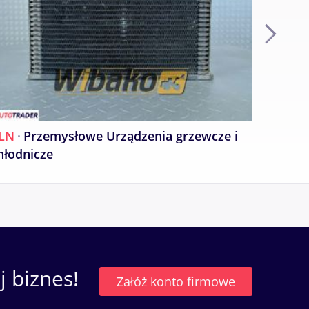
LN
·
Przemysłowe Urządzenia grzewcze i
PLN
·
P
hłodnicze
chłodn
 biznes!
Załóż konto firmowe