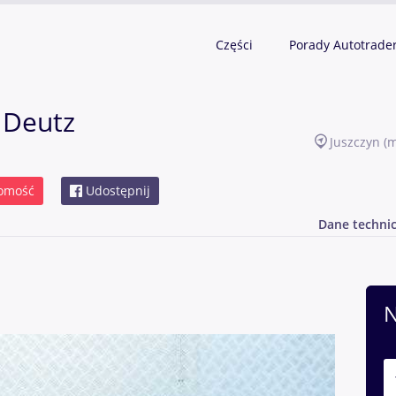
Części
Porady Autotrade
 Deutz
Juszczyn
(m
omość
Udostępnij
Dane techni
N