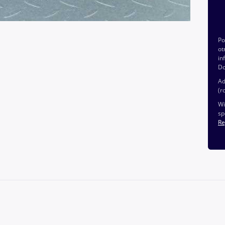
P
ot
in
Do
Ad
(r
Wi
sp
Re