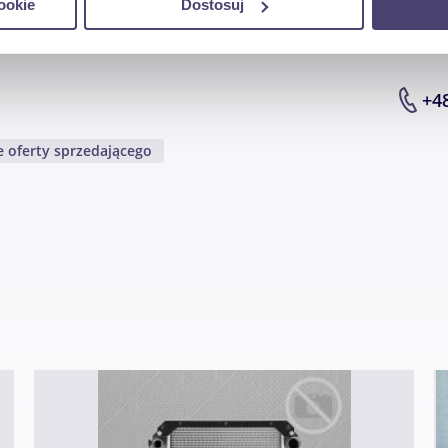
ookie
Dostosuj
ormacje o tym, jak korzystasz z naszej witryny, udostępniamy p
Partnerzy mogą połączyć te informacje z innymi danymi otrzym
nia z ich usług.
+4
 oferty sprzedającego