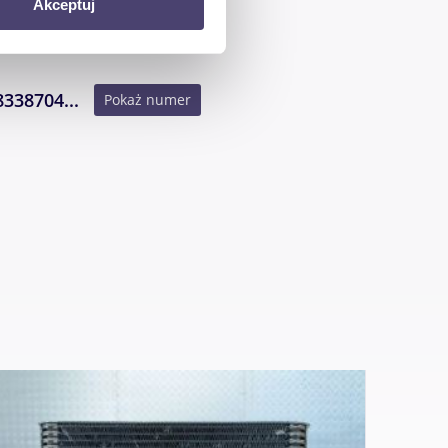
Akceptuj
artnerom społecznościowym,
anymi od Ciebie lub
8338704...
Pokaż numer