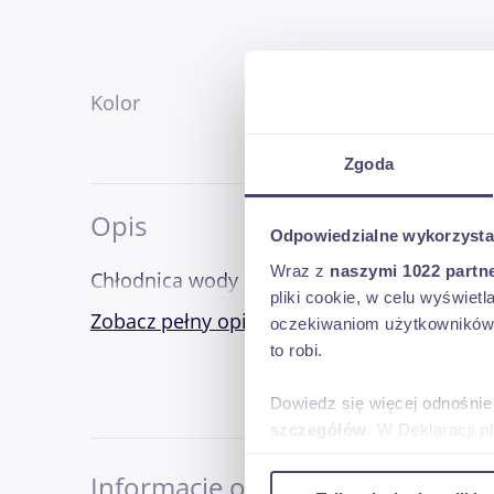
Kolor
inny
Zgoda
Opis
Odpowiedzialne wykorzysta
Wraz z
naszymi 1022 partn
pliki cookie, w celu wyświet
Zobacz pełny opis
oczekiwaniom użytkowników i
to robi.
Dowiedz się więcej odnośnie
szczegółów
. W Deklaracji 
Informacje o sprzedającym
Wykorzystujemy pliki cookie 