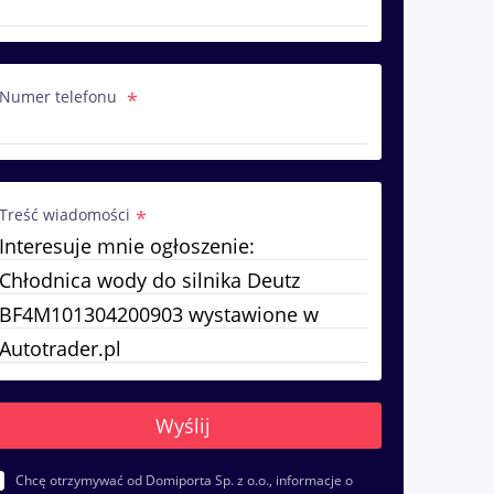
Numer telefonu
Treść wiadomości
Chcę otrzymywać od Domiporta Sp. z o.o., informacje o