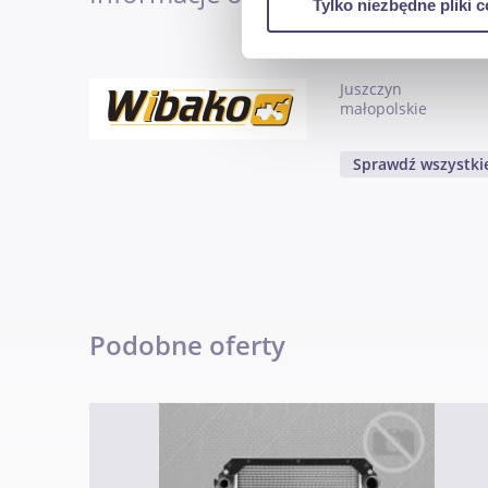
Tylko niezbędne pliki c
ruch w naszej witrynie. Inf
reklamowym i analitycznym. 
Wibako
uzyskanymi podczas korzysta
Juszczyn
małopolskie
Sprawdź wszystkie
Podobne oferty