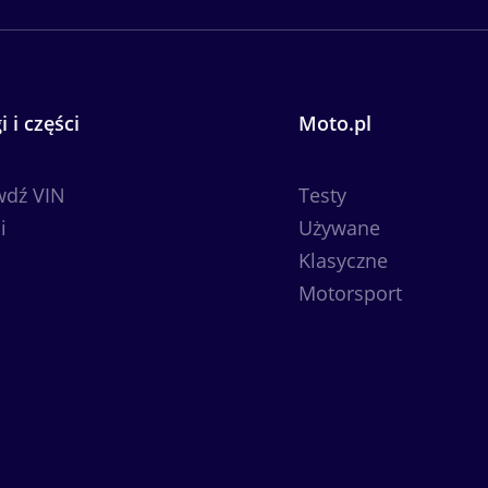
i i części
Moto.pl
wdź VIN
Testy
i
Używane
Klasyczne
Motorsport