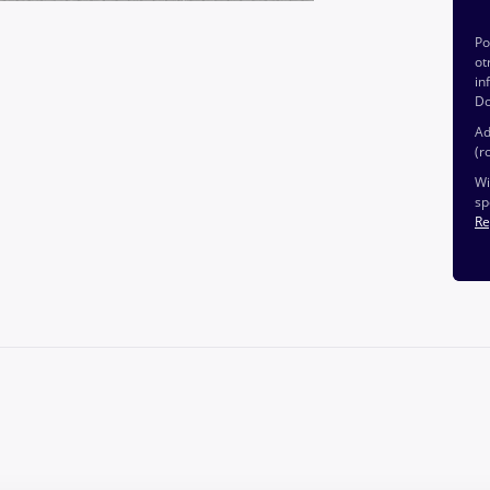
P
ot
in
Do
Ad
(r
Wi
sp
Re