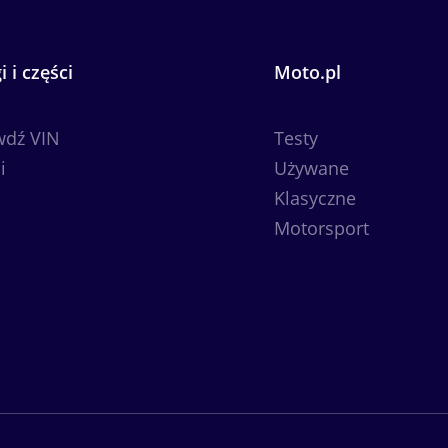
i i części
Moto.pl
wdź VIN
Testy
i
Używane
Klasyczne
Motorsport