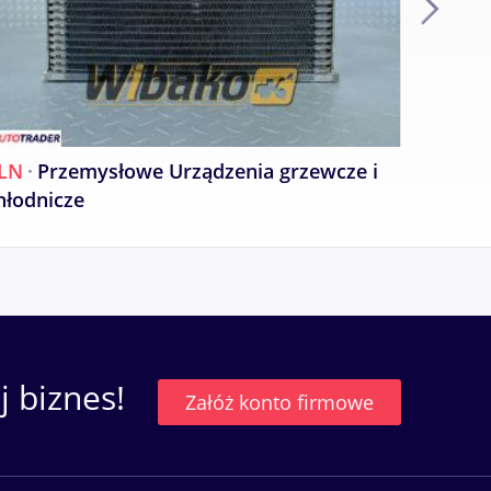
LN
·
Przemysłowe Urządzenia grzewcze i
PLN
·
P
hłodnicze
chłodn
 biznes!
Załóż konto firmowe