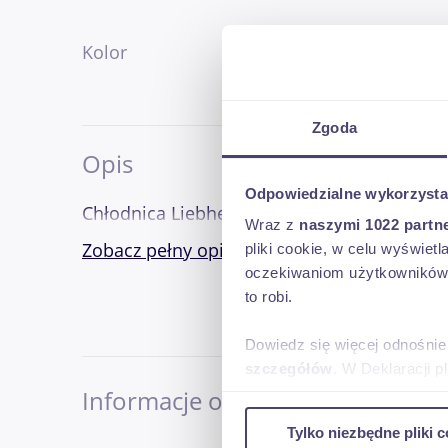
Kolor
inny
Zgoda
Opis
Odpowiedzialne wykorzysta
Wraz z
naszymi 1022 partn
Zobacz pełny opis
pliki cookie, w celu wyświet
oczekiwaniom użytkowników i
to robi.
Dowiedz się więcej odnośnie
szczegółów
. W Deklaracji 
Informacje o sprzedającym
Wykorzystujemy pliki cookie 
Tylko niezbędne pliki c
ruch w naszej witrynie. Inf