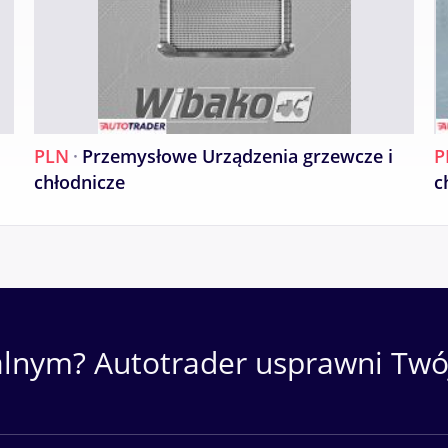
PLN
·
Przemysłowe Urządzenia grzewcze i
P
chłodnicze
c
alnym? Autotrader usprawni Twój