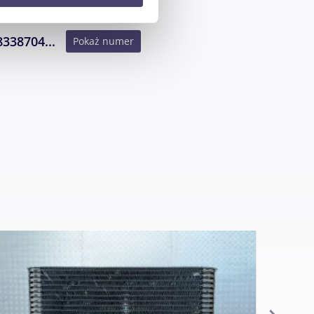
anymi od Ciebie lub
8338704...
Pokaż numer