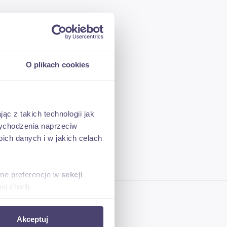
O plikach cookies
ąc z takich technologii jak
 wychodzenia naprzeciw
ch danych i w jakich celach
sne preferencje w
sekcji
j chwili.
ołecznościowe i analizować
Akceptuj
artnerom społecznościowym,