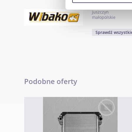
Wibako
reklamowym i analitycznym. 
Juszczyn
uzyskanymi podczas korzysta
małopolskie
Sprawdź wszystkie
Podobne oferty