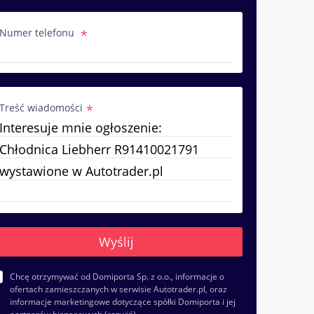
Numer telefonu
Treść wiadomości
Chcę otrzymywać od Domiporta Sp. z o.o., informacje o
ofertach zamieszczanych w serwisie Autotrader.pl, oraz
informacje marketingowe dotyczące spółki Domiporta i jej