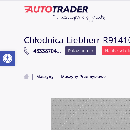
Chłodnica Liebherr R914
Otwórz pasek narzędzi
+48338704...
Pokaż numer
Napisz wiad
Maszyny
Maszyny Przemysłowe