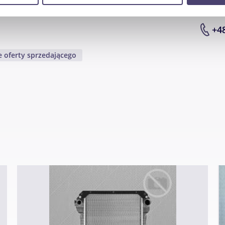
Partnerzy mogą połączyć te informacje z innymi danymi otrzym
nia z ich usług.
+4
 oferty sprzedającego