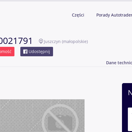
Części
Porady Autotrade
10021791
Juszczyn
(małopolskie)
omość
Udostępnij
Dane techni
N