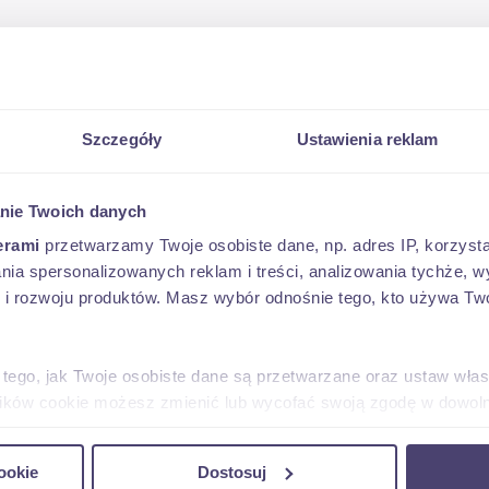
Szczegóły
Ustawienia reklam
nie Twoich danych
erami
przetwarzamy Twoje osobiste dane, np. adres IP, korzystaj
lania spersonalizowanych reklam i treści, analizowania tychże,
 rozwoju produktów. Masz wybór odnośnie tego, kto używa Twoi
 tego, jak Twoje osobiste dane są przetwarzane oraz ustaw wła
plików cookie możesz zmienić lub wycofać swoją zgodę w dowolne
do spersonalizowania treści i reklam, aby oferować funkcje sp
ookie
Dostosuj
ormacje o tym, jak korzystasz z naszej witryny, udostępniamy p