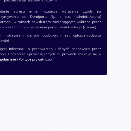
partnerów biznesowych
(rozwiń)
odanie adresu e-mail oznacza wyrażenie zgody na
rzymywanie od Domiporta Sp. z o.o. (administratora)
formacji w ramach newslettera zawierających wybrane przez
miporta Sp. z o.o. ogłoszenia portalu Autotrader.pl
(rozwiń)
ministratorem danych osobowych jest ogłoszeniodawca
ozwiń)
ęcej informacji o przetwarzaniu danych osobowych przez
ółkę Domiporta i przysługujących mi prawach znajduje się w
gulaminie
i
Polityce prywatności