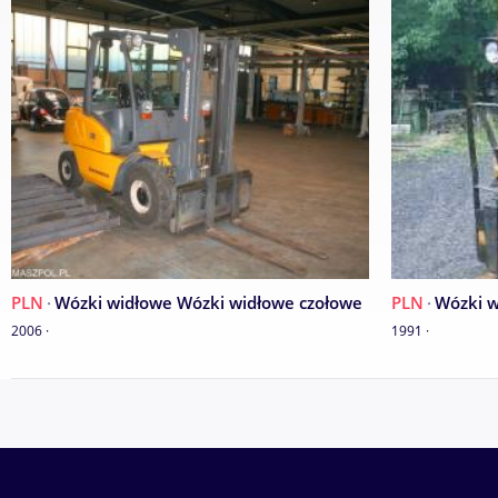
PLN
·
Wózki widłowe Wózki widłowe czołowe
PLN
·
Wózki w
2006 ·
1991 ·