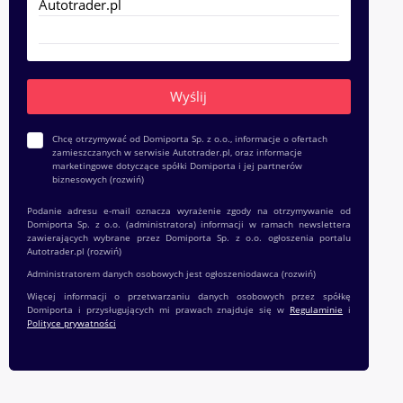
Chcę otrzymywać od Domiporta Sp. z o.o., informacje o ofertach
zamieszczanych w serwisie Autotrader.pl, oraz informacje
marketingowe dotyczące spółki Domiporta i jej partnerów
biznesowych
(rozwiń)
Podanie adresu e-mail oznacza wyrażenie zgody na otrzymywanie od
Domiporta Sp. z o.o. (administratora) informacji w ramach newslettera
zawierających wybrane przez Domiporta Sp. z o.o. ogłoszenia portalu
Autotrader.pl
(rozwiń)
Administratorem danych osobowych jest ogłoszeniodawca
(rozwiń)
Więcej informacji o przetwarzaniu danych osobowych przez spółkę
Domiporta i przysługujących mi prawach znajduje się w
Regulaminie
i
Polityce prywatności