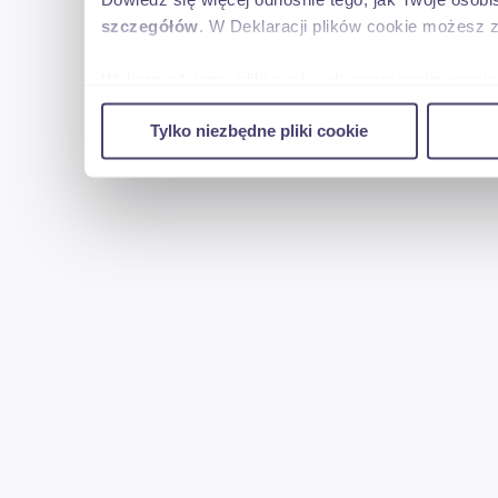
Dowiedz się więcej odnośnie tego, jak Twoje osob
szczegółów
. W Deklaracji plików cookie możesz 
Wykorzystujemy pliki cookie do spersonalizowania 
w naszej witrynie. Informacje o tym, jak korzyst
Tylko niezbędne pliki cookie
reklamowym i analitycznym. Partnerzy mogą połąc
uzyskanymi podczas korzystania z ich usług.