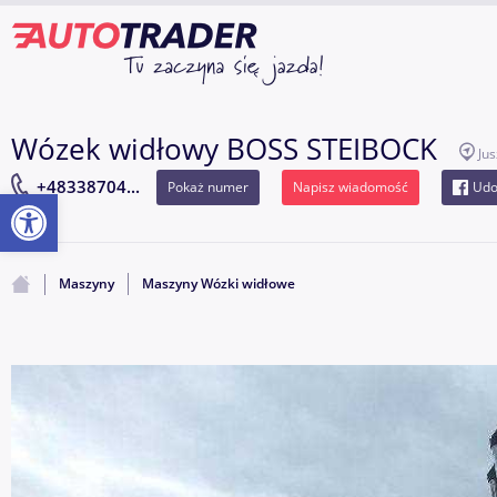
Wózek widłowy BOSS STEIBOCK
Ju
+48338704...
Pokaż numer
Napisz wiadomość
Udo
Otwórz pasek narzędzi
Maszyny
Maszyny Wózki widłowe