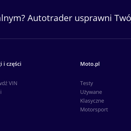
alnym? Autotrader usprawni Twój
i i części
Moto.pl
wdź VIN
Testy
i
Używane
Klasyczne
Motorsport