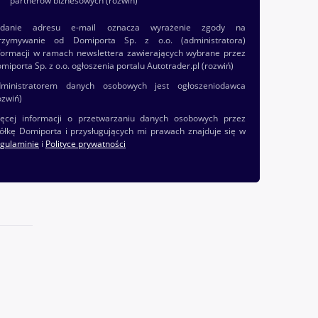
partnerów biznesowych
(rozwiń)
odanie adresu e-mail oznacza wyrażenie zgody na
rzymywanie od Domiporta Sp. z o.o. (administratora)
formacji w ramach newslettera zawierających wybrane przez
miporta Sp. z o.o. ogłoszenia portalu Autotrader.pl
(rozwiń)
ministratorem danych osobowych jest ogłoszeniodawca
ozwiń)
ęcej informacji o przetwarzaniu danych osobowych przez
ółkę Domiporta i przysługujących mi prawach znajduje się w
gulaminie
i
Polityce prywatności