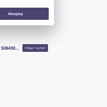
ołecznościowe i analizować
Akceptuj
artnerom społecznościowym,
anymi od Ciebie lub
508430...
Pokaż numer