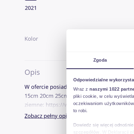
2021
Kolor
inny
Zgoda
Opis
Odpowiedzialne wykorzysta
W ofercie posiadam różnego rodzaju wiertł
Wraz z
naszymi 1022 partn
15cm 20cm 25cm 40cm 50cm Wysyłka kuriers
pliki cookie, w celu wyświet
oczekiwaniom użytkowników i
ziemne: https://www.youtube.com/watc
to robi.
Zobacz pełny opis
Dowiedz się więcej odnośnie
szczegółów
. W Deklaracji 