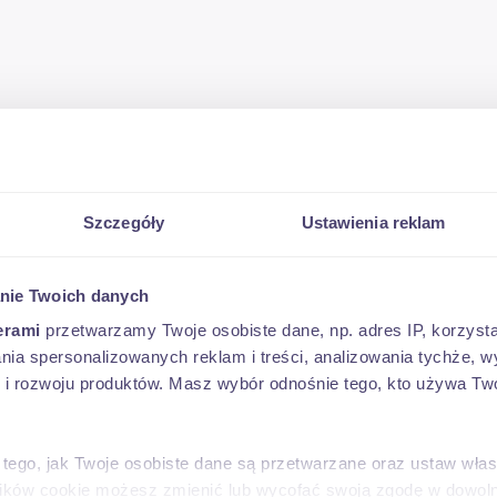
Szczegóły
Ustawienia reklam
nie Twoich danych
a do świdrów ziemnych (wiertnic) Różne średnice: 12
erami
przetwarzamy Twoje osobiste dane, np. adres IP, korzystaj
ka cały kraj W ofercie posiadamy również kpl. świd
lania spersonalizowanych reklam i treści, analizowania tychże,
 rozwoju produktów. Masz wybór odnośnie tego, kto używa Twoi
h?v=qp5wUnGOggU
 tego, jak Twoje osobiste dane są przetwarzane oraz ustaw wła
plików cookie możesz zmienić lub wycofać swoją zgodę w dowolne