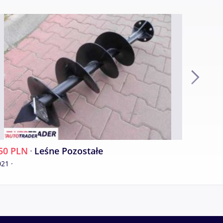
50 PLN
·
Leśne Pozostałe
650 PL
21 ·