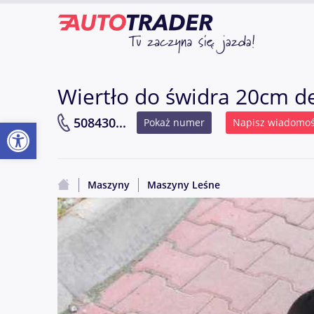
Wiertło do świdra 20cm d
Otwórz pasek narzędzi
508430...
Pokaż numer
Napisz wiadomo
Maszyny
Maszyny Leśne