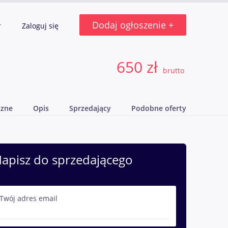
Dodaj ogłoszenie +
r
Zaloguj się
650 zł
brutto
czne
Opis
Sprzedający
Podobne oferty
apisz do sprzedającego
Twój adres email