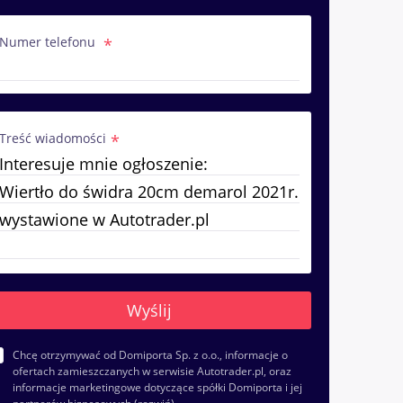
Numer telefonu
Treść wiadomości
Chcę otrzymywać od Domiporta Sp. z o.o., informacje o
ofertach zamieszczanych w serwisie Autotrader.pl, oraz
informacje marketingowe dotyczące spółki Domiporta i jej