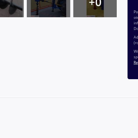
P
ot
in
Do
Ad
(r
Wi
sp
Re