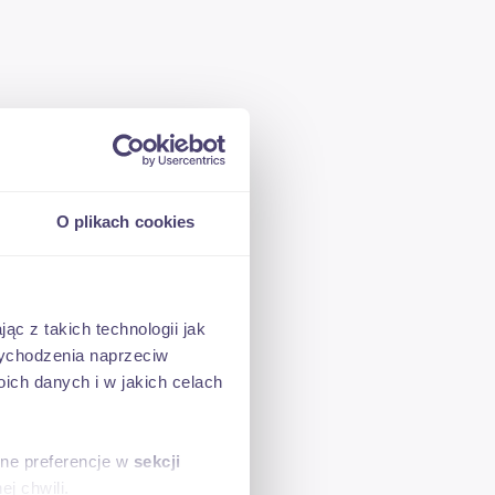
O plikach cookies
cm
ąc z takich technologii jak
ry
 wychodzenia naprzeciw
ch danych i w jakich celach
sne preferencje w
sekcji
j chwili.