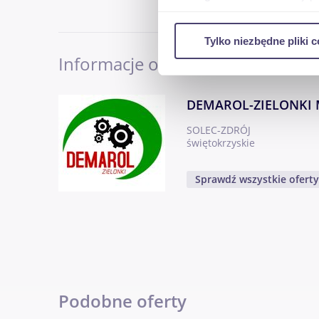
Wykorzystujemy pliki cookie 
Tylko niezbędne pliki c
ruch w naszej witrynie. Inf
Informacje o sprzedającym
reklamowym i analitycznym. 
uzyskanymi podczas korzysta
DEMAROL-ZIELONKI 
SOLEC-ZDRÓJ
świętokrzyskie
Sprawdź wszystkie ofert
Podobne oferty