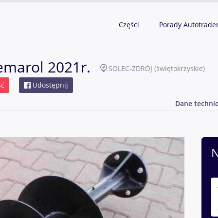
Części
Porady Autotrade
emarol 2021r.
SOLEC-ZDRÓJ
(świętokrzyskie)
ść
Udostępnij
Dane techni
N