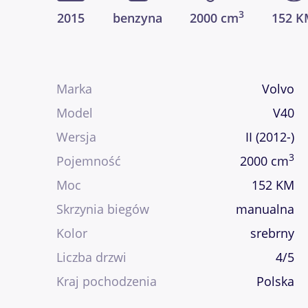
3
2015
benzyna
2000 cm
152 
Marka
Volvo
Model
V40
Wersja
II (2012-)
3
Pojemność
2000 cm
Moc
152 KM
Skrzynia biegów
manualna
Kolor
srebrny
Liczba drzwi
4/5
Kraj pochodzenia
Polska