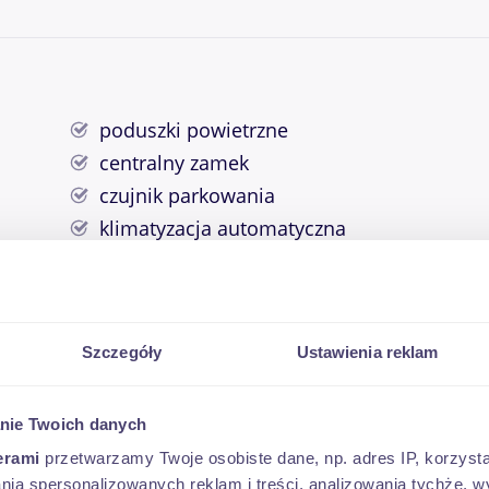
poduszki powietrzne
centralny zamek
czujnik parkowania
klimatyzacja automatyczna
elektryczne szyby
nawigacja GPS
system start stop
Szczegóły
Ustawienia reklam
tempomat
nie Twoich danych
erami
przetwarzamy Twoje osobiste dane, np. adres IP, korzystaj
lania spersonalizowanych reklam i treści, analizowania tychże,