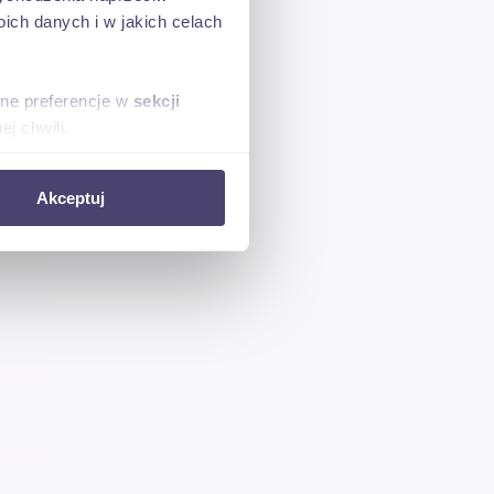
ch danych i w jakich celach
sne preferencje w
sekcji
j chwili.
ołecznościowe i analizować
Akceptuj
artnerom społecznościowym,
anymi od Ciebie lub