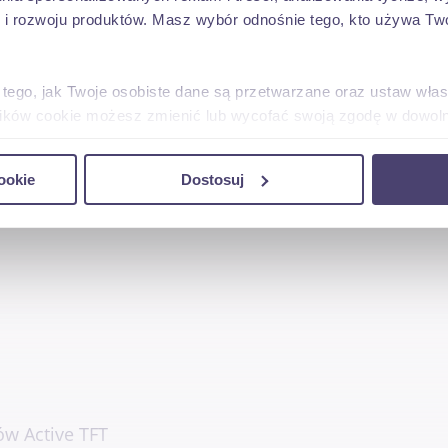
 rozwoju produktów. Masz wybór odnośnie tego, kto używa Twoi
 tego, jak Twoje osobiste dane są przetwarzane oraz ustaw wła
ynia manualna, 6 biegów
plików cookie możesz zmienić lub wycofać swoją zgodę w dowolne
do spersonalizowania treści i reklam, aby oferować funkcje sp
ookie
Dostosuj
ormacje o tym, jak korzystasz z naszej witryny, udostępniamy p
Partnerzy mogą połączyć te informacje z innymi danymi otrzym
nia z ich usług.
i
ów Active TFT