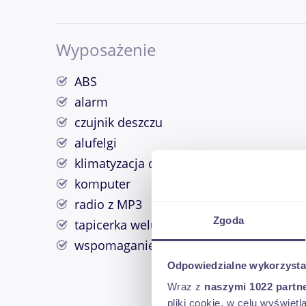
Wyposażenie
ABS
alarm
czujnik deszczu
alufelgi
klimatyzacja dwustrefowa
komputer
radio z MP3
Zgoda
tapicerka welurowa
wspomaganie kierownicy
Odpowiedzialne wykorzysta
Wraz z
naszymi 1022 partn
pliki cookie, w celu wyświet