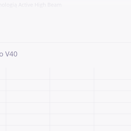
nologią Active High Beam
ERFORMANCE
vo V40
skrzynia biegów