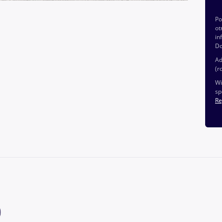
P
ot
in
Do
Ad
(r
Wi
sp
Re