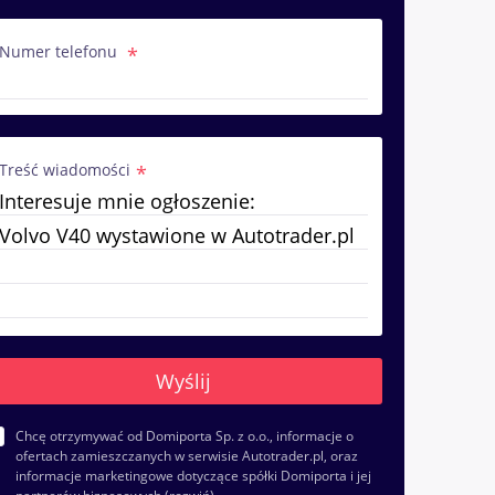
Numer telefonu
Treść wiadomości
Chcę otrzymywać od Domiporta Sp. z o.o., informacje o
ofertach zamieszczanych w serwisie Autotrader.pl, oraz
informacje marketingowe dotyczące spółki Domiporta i jej