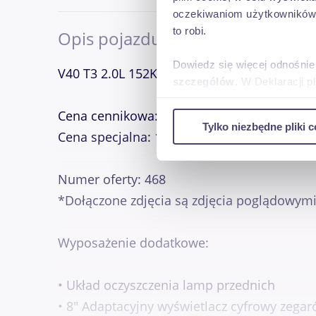
oczekiwaniom użytkowników i
to robi.
Opis pojazdu
Dowiedz się więcej odnośnie
V40 T3 2.0L 152KM , Momentum , LIFT, skrz
szczegółów
. W Deklaracji 
Cena cennikowa: 130 370,00 zł
Wykorzystujemy pliki cookie 
Tylko niezbędne pliki c
ruch w naszej witrynie. Inf
Cena specjalna: 116 900,00 zł
reklamowym i analitycznym. 
uzyskanymi podczas korzysta
Numer oferty: 468
*Dołączone zdjęcia są zdjęcia poglądowym
Wyposażenie dodatkowe:
• Układ oczyszczenia lamp przednich
• 8" Adaptacyjny wyświetlacz cyfrowy zegar