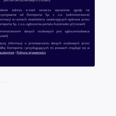
partnerów biznesowych
(rozwiń)
odanie adresu e-mail oznacza wyrażenie zgody na
rzymywanie od Domiporta Sp. z o.o. (administratora)
formacji w ramach newslettera zawierających wybrane przez
miporta Sp. z o.o. ogłoszenia portalu Autotrader.pl
(rozwiń)
ministratorem danych osobowych jest ogłoszeniodawca
ozwiń)
ęcej informacji o przetwarzaniu danych osobowych przez
ółkę Domiporta i przysługujących mi prawach znajduje się w
gulaminie
i
Polityce prywatności