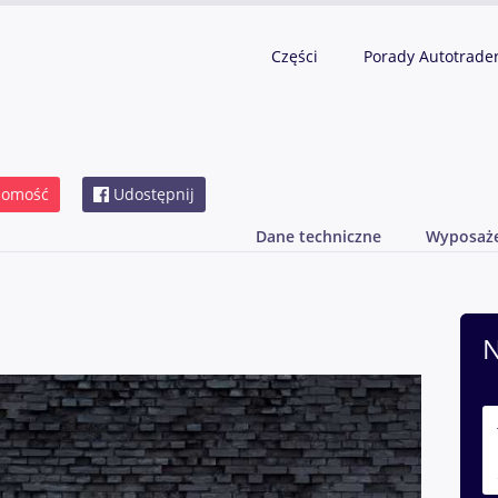
Części
Porady Autotrade
domość
Udostępnij
Dane techniczne
Wyposaż
N