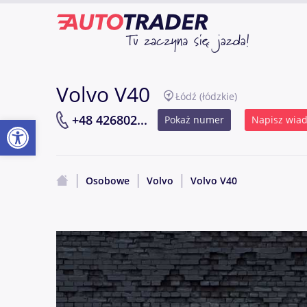
Volvo V40
Łódź
(łódzkie)
Otwórz pasek narzędzi
+48 426802...
Pokaż numer
Napisz wia
Osobowe
Volvo
Volvo V40