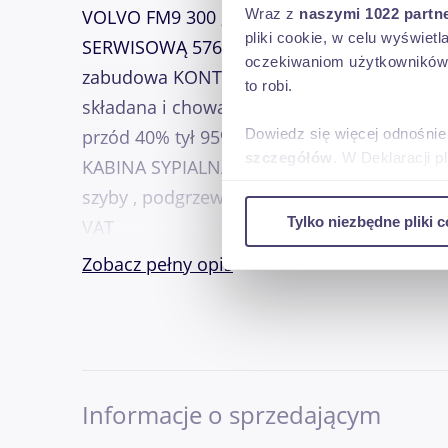
VOLVO FM9 300 , EURO 4 , ROK RPODUKCJ
Wraz z
naszymi 1022 partn
pliki cookie, w celu wyświet
SERWISOWĄ 576 tys km , manualna skrzynia
oczekiwaniom użytkowników i
zabudowa KONTENER o wymiarach 8.19 x 2.
to robi.
składana i chowana pod spód marki DHOLLA
przód 40% tył 95% , tylne zawieszenie pneu
Dowiedz się więcej odnośnie
szczegółów
. W Deklaracji 
KABINA SYPIALNA , klimatyzacja postojowa 
szyby , podgrzewane i elektrycznie sterowa
Wykorzystujemy pliki cookie 
Tylko niezbędne pliki c
VAT
ruch w naszej witrynie. Inf
reklamowym i analitycznym. 
Zobacz pełny opis
uzyskanymi podczas korzysta
Informacje o sprzedającym