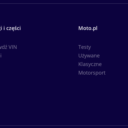
i i części
Moto.pl
wdź VIN
Testy
i
Używane
Klasyczne
Motorsport