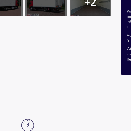
P
ot
in
Do
Ad
(r
Wi
sp
Re