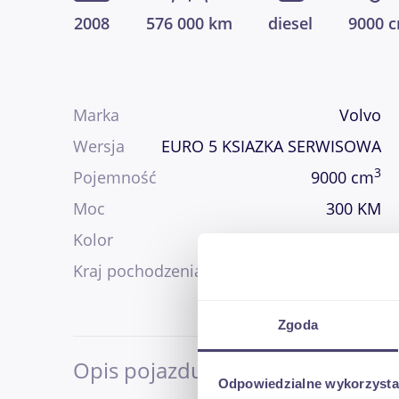
2008
576 000 km
diesel
9000 
Marka
Volvo
Wersja
EURO 5 KSIAZKA SERWISOWA
3
Pojemność
9000 cm
Moc
300 KM
Kolor
czerwony
Kraj pochodzenia
Francja
Zgoda
Opis pojazdu
Odpowiedzialne wykorzysta