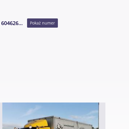
604626...
Pokaż numer