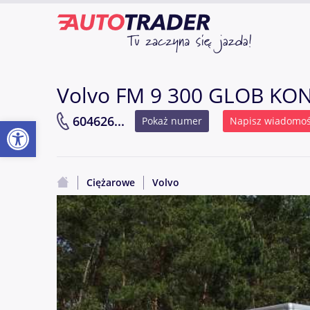
Volvo FM 9 300 GLOB K
Otwórz pasek narzędzi
604626...
Pokaż numer
Napisz wiadomo
Ciężarowe
Volvo