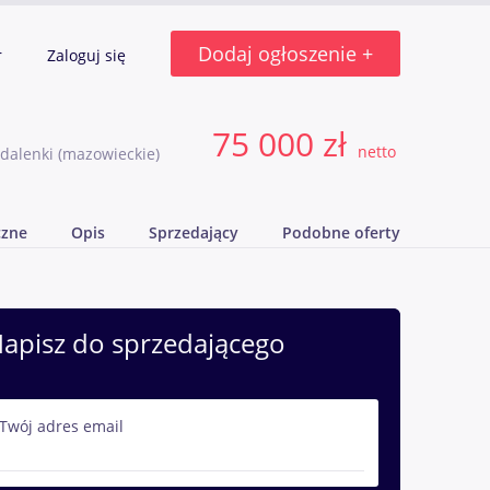
Dodaj ogłoszenie +
r
Zaloguj się
75 000 zł
netto
gdalenki
(mazowieckie)
czne
Opis
Sprzedający
Podobne oferty
apisz do sprzedającego
Twój adres email