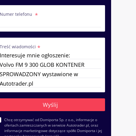
Numer telefonu
Treść wiadomości
Chcę otrzymywać od Domiporta Sp. z o.o., informacje o
ofertach zamieszczanych w serwisie Autotrader.pl, oraz
informacje marketingowe dotyczące spółki Domiporta i jej