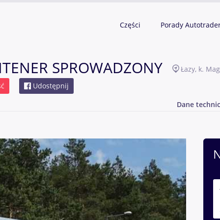
Części
Porady Autotrade
ONTENER SPROWADZONY
Łazy, k. Ma
ść
Udostępnij
Dane techni
N