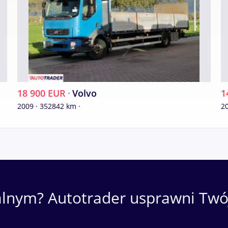
18 900 EUR
·
Volvo
1
2009 · 352842 km ·
20
alnym? Autotrader usprawni Twój