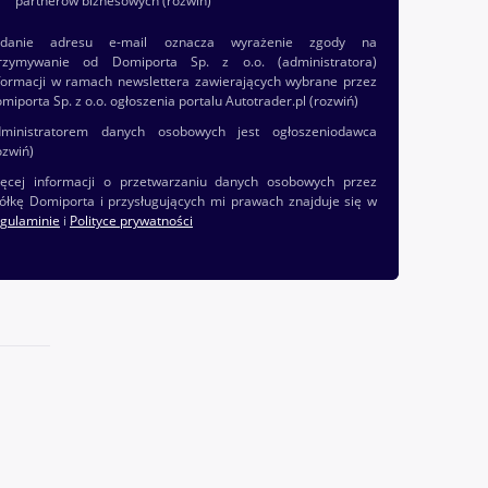
partnerów biznesowych
(rozwiń)
odanie adresu e-mail oznacza wyrażenie zgody na
rzymywanie od Domiporta Sp. z o.o. (administratora)
formacji w ramach newslettera zawierających wybrane przez
miporta Sp. z o.o. ogłoszenia portalu Autotrader.pl
(rozwiń)
ministratorem danych osobowych jest ogłoszeniodawca
ozwiń)
ęcej informacji o przetwarzaniu danych osobowych przez
ółkę Domiporta i przysługujących mi prawach znajduje się w
gulaminie
i
Polityce prywatności