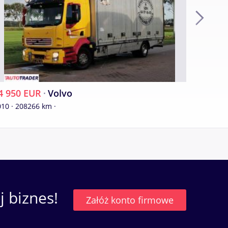
4 950 EUR
·
Volvo
16 900
10 · 208266 km ·
 biznes!
Załóż konto firmowe