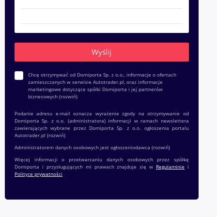
Chcę otrzymywać od Domiporta Sp. z o.o., informacje o ofertach
zamieszczanych w serwisie Autotrader.pl, oraz informacje
marketingowe dotyczące spółki Domiporta i jej partnerów
biznesowych
(rozwiń)
Podanie adresu e-mail oznacza wyrażenie zgody na otrzymywanie od
Domiporta Sp. z o.o. (administratora) informacji w ramach newslettera
zawierających wybrane przez Domiporta Sp. z o.o. ogłoszenia portalu
Autotrader.pl
(rozwiń)
Administratorem danych osobowych jest ogłoszeniodawca
(rozwiń)
Więcej informacji o przetwarzaniu danych osobowych przez spółkę
Domiporta i przysługujących mi prawach znajduje się w
Regulaminie
i
Polityce prywatności