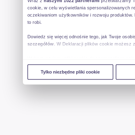
Wraz z
naszymi 1022 partnerami
przetwarzamy Two
cookie, w celu wyświetlania spersonalizowanych re
oczekiwaniom użytkowników i rozwoju produktów. 
to robi.
Dowiedz się więcej odnośnie tego, jak Twoje osob
szczegółów
. W Deklaracji plików cookie możesz 
Wykorzystujemy pliki cookie do spersonalizowania 
w naszej witrynie. Informacje o tym, jak korzyst
Tylko niezbędne pliki cookie
reklamowym i analitycznym. Partnerzy mogą połąc
uzyskanymi podczas korzystania z ich usług.