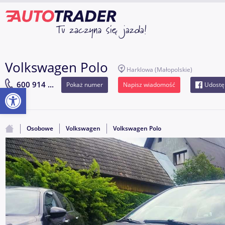
Volkswagen Polo
Harklowa
(Małopolskie)
600 914 ...
Pokaż numer
Napisz wiadomość
Udostę
Otwórz pasek narzędzi
Osobowe
Volkswagen
Volkswagen Polo