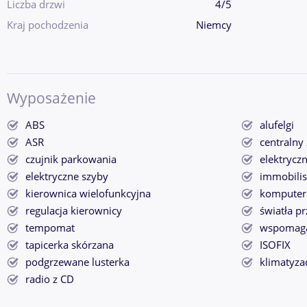
Liczba drzwi
4/5
Kraj pochodzenia
Niemcy
Wyposażenie
ABS
alufelgi
ASR
centralny
czujnik parkowania
elektryczn
elektryczne szyby
immobilis
kierownica wielofunkcyjna
komputer
regulacja kierownicy
światła p
tempomat
wspomaga
tapicerka skórzana
ISOFIX
podgrzewane lusterka
klimatyza
radio z CD