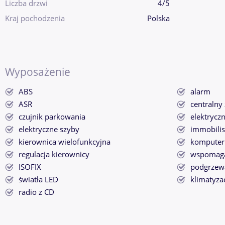
Liczba drzwi
4/5
Kraj pochodzenia
Polska
Wyposażenie
ABS
alarm
ASR
centralny
czujnik parkowania
elektryczn
elektryczne szyby
immobilis
kierownica wielofunkcyjna
komputer
regulacja kierownicy
wspomaga
ISOFIX
podgrzewa
światła LED
klimatyza
radio z CD