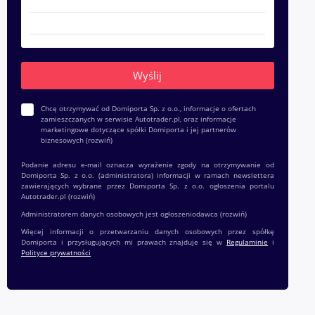
Chcę otrzymywać od Domiporta Sp. z o.o., informacje o ofertach
zamieszczanych w serwisie Autotrader.pl, oraz informacje
marketingowe dotyczące spółki Domiporta i jej partnerów
biznesowych
(rozwiń)
Podanie adresu e-mail oznacza wyrażenie zgody na otrzymywanie od
Domiporta Sp. z o.o. (administratora) informacji w ramach newslettera
zawierających wybrane przez Domiporta Sp. z o.o. ogłoszenia portalu
Autotrader.pl
(rozwiń)
Administratorem danych osobowych jest ogłoszeniodawca
(rozwiń)
Więcej informacji o przetwarzaniu danych osobowych przez spółkę
Domiporta i przysługujących mi prawach znajduje się w
Regulaminie
i
Polityce prywatności