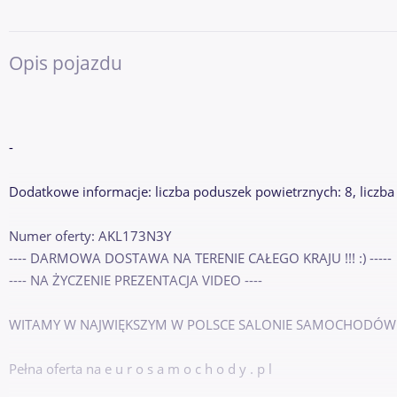
Opis pojazdu
-
Dodatkowe informacje: liczba poduszek powietrznych: 8, liczba 
Numer oferty: AKL173N3Y
---- DARMOWA DOSTAWA NA TERENIE CAŁEGO KRAJU !!! :) -----
---- NA ŻYCZENIE PREZENTACJA VIDEO ----
WITAMY W NAJWIĘKSZYM W POLSCE SALONIE SAMOCHODÓ
Pełna oferta na e u r o s a m o c h o d y . p l