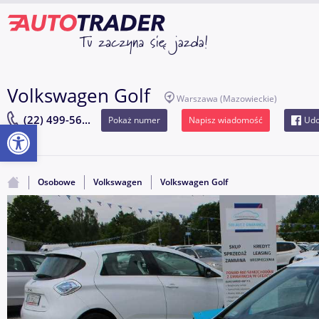
Volkswagen Golf
Warszawa
(Mazowieckie)
(22) 499-56...
Pokaż numer
Napisz wiadomość
Udo
Otwórz pasek narzędzi
Osobowe
Volkswagen
Volkswagen Golf