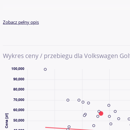
KONTAKT
Zobacz pełny opis
RAFAŁ 501 615 700
TOMASZ
Pokaż numer
Wykres ceny / przebiegu dla Volkswagen Gol
SEWERYN
Pokaż numer
MARCIN
Pokaż numer
MAREK
Pokaż numer
GODZINY OTWARCIA