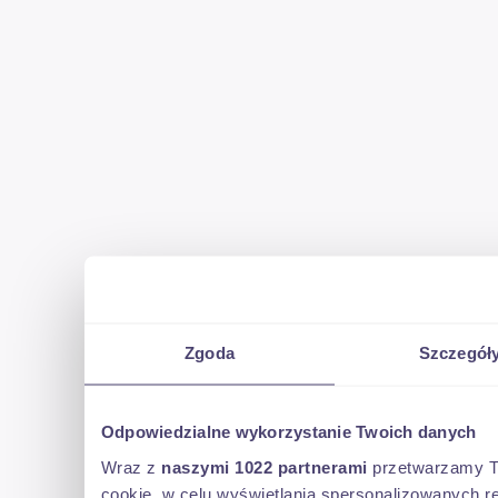
KREDYT ( Bez wpłaty własnej , maksymalny okres kredytowania 
2h po wcześniejszym kontakcie )
GWARANCJA
- BEZPŁATNE NAPRAWY GWARANCYJNE ( Do wykorzystania 15.0
- REALIZACJA NA TERENIE CAŁEGO KRAJU ( około 700 Serwisów 
Zgoda
Szczegół
- SAMOCHÓD ZASTĘPCZY
Odpowiedzialne wykorzystanie Twoich danych
-OKRES GWARANCJI OD 6-36 MIESIĘCY
Wraz z
naszymi 1022 partnerami
przetwarzamy Two
cookie, w celu wyświetlania spersonalizowanych re