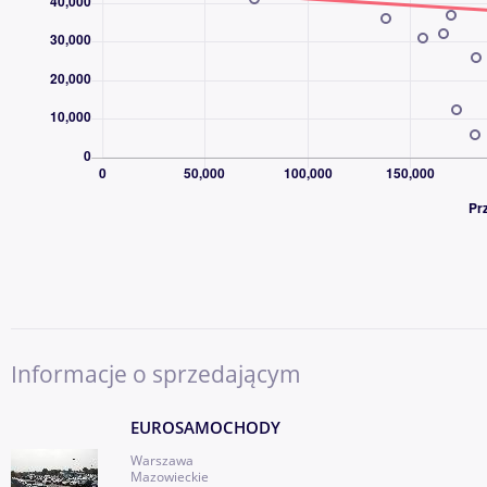
· poniedziałek 09:00-17:30
· wtorek 09:00-17:30
· środa 09:00-20:00
· czwartek 09:00-17:30
· piątek 09:00-17:30
· sobota 09:00-15:30
· niedziela 11.00-14.00 ( w tych dniach jazda próbna tylko dla
OFEROWANE AUTA POSIADAJĄ
Informacje o sprzedającym
- GWARANCJĘ BEZWYPADKOWOŚCI
EUROSAMOCHODY
- GWARANCJĘ POCHODZENIA ( I właściciel )
Warszawa
Mazowieckie