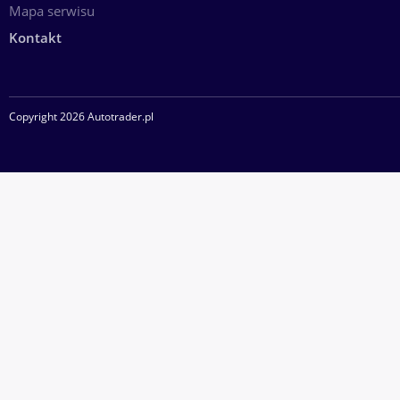
pracujemy.
Mapa serwisu
Kontakt
Copyright 2026 Autotrader.pl