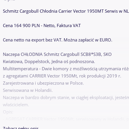
Schmitz Cargobull Chłodnia Carrier Vector 1950MT Serwis w NL
Cena 164 900 PLN - Netto, Faktura VAT
Cena netto na export bez VAT. Można zapłacić w EURO.
Naczepa CHŁODNIA Schmitz Cargobull SCB8*S3B, SKO
Kwiatowa, Doppelstock, Jedna oś podnoszona.
Multitemperatura - Dwie komory z możliwością utrzymania ró
z agregatami CARRIER Vector 1950Mt, rok produkcji 2019 r.
Zarejestrowana i ubezpieczona w Polsce.
Serwisowana w Holandii.
Naczepa w bardzo dobrym stanie, w ciągłej eksploatacji, jeste
właścicielem.
Opis:
- AGREGAT CARRIER Vector 1950Mt, serwisowany w Holandii, p
- zakres temperatury -15C do +25C,
Zobacz pełny opis