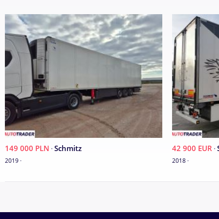
- drzwi zamykane na PIN,
- podłoga aluminiowa,
- zbiornik do paliwa,
- opony rozmiar 38565R 22.5: Apollo Endurace RT2, Pirelli R02 
- kompletna dokumentacja.
- 1 oś podnoszona.
Wymiary wewnętrzne:
- długość w m: 14,0
- szerokość w m: 2,6
- wysokość w m: 2,65
- powierzchnia podłogi 33,58 m2
- całkowita powierzchnia wewnętrzna 151,5 m2
149 000 PLN
·
Schmitz
42 900 EUR
·
Certyfikat HACCP Cargobull - Izolacja pojazdu FERROPLAST® ‒ 
2019 ·
2018 ·
Wiodąca na rynku technologia termiczna FERROPLAST® stanowi
paroszczelnym metalowym warstwom kryjącym do nadwozia nie 
zapewnia ciężar użytkowy oraz zachowanie wydajności izolacji.
Możliwy transport naczepy pod wskazany adres w Polsce lub za
Posiadamy też własne ciągniki scania lub inne naczepy w sprzed