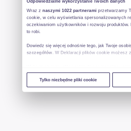
Odpowiedzialne wykorzystanie Twoich danych
Wraz z
naszymi 1022 partnerami
przetwarzamy Two
cookie, w celu wyświetlania spersonalizowanych re
oczekiwaniom użytkowników i rozwoju produktów. 
to robi.
Dowiedz się więcej odnośnie tego, jak Twoje osob
szczegółów
. W Deklaracji plików cookie możesz 
Wykorzystujemy pliki cookie do spersonalizowania 
w naszej witrynie. Informacje o tym, jak korzyst
Tylko niezbędne pliki cookie
reklamowym i analitycznym. Partnerzy mogą połąc
uzyskanymi podczas korzystania z ich usług.