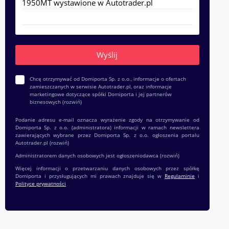
Chcę otrzymywać od Domiporta Sp. z o.o., informacje o ofertach
zamieszczanych w serwisie Autotrader.pl, oraz informacje
marketingowe dotyczące spółki Domiporta i jej partnerów
biznesowych
(rozwiń)
Podanie adresu e-mail oznacza wyrażenie zgody na otrzymywanie od
Domiporta Sp. z o.o. (administratora) informacji w ramach newslettera
zawierających wybrane przez Domiporta Sp. z o.o. ogłoszenia portalu
Autotrader.pl
(rozwiń)
Administratorem danych osobowych jest ogłoszeniodawca
(rozwiń)
Więcej informacji o przetwarzaniu danych osobowych przez spółkę
Domiporta i przysługujących mi prawach znajduje się w
Regulaminie
i
Polityce prywatności