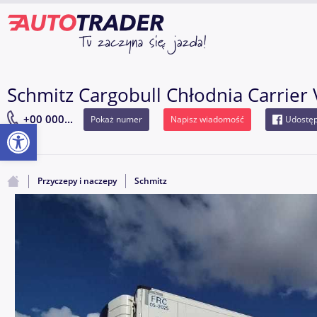
Schmitz Cargobull Chłodnia Carrier
+00 000...
Pokaż numer
Napisz wiadomość
Udostęp
Otwórz pasek narzędzi
Przyczepy i naczepy
Schmitz