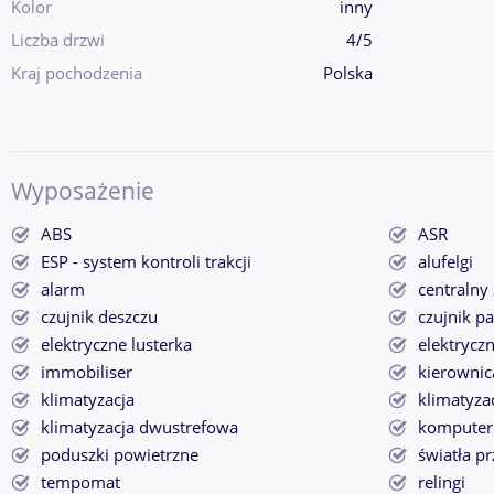
Kolor
inny
Liczba drzwi
4/5
Kraj pochodzenia
Polska
Wyposażenie
ABS
ASR
ESP - system kontroli trakcji
alufelgi
alarm
centralny
czujnik deszczu
czujnik p
elektryczne lusterka
elektrycz
immobiliser
kierownic
klimatyzacja
klimatyza
klimatyzacja dwustrefowa
komputer
poduszki powietrzne
światła p
tempomat
relingi