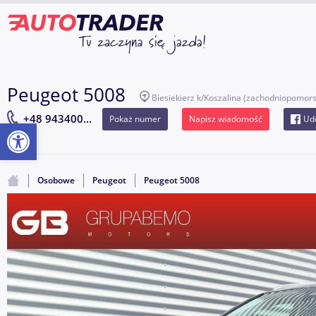
Peugeot 5008
Biesiekierz k/Koszalina
(zachodniopomors
+48 943400...
Pokaż numer
Napisz wiadomość
Udo
Otwórz pasek narzędzi
Osobowe
Peugeot
Peugeot 5008