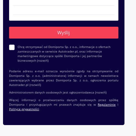
Chcę otrzymywać od Domiporta Sp. z o.o., informacje o ofertach
zamieszczanych w serwisie Autotrader.pl, oraz informacje
marketingowe dotyczące spółki Domiporta i jej partnerów
biznesowych
(rozwiń)
Podanie adresu e-mail oznacza wyrażenie zgody na otrzymywanie od
Domiporta Sp. z o.o. (administratora) informacji w ramach newslettera
zawierających wybrane przez Domiporta Sp. z o.o. ogłoszenia portalu
Autotrader.pl
(rozwiń)
Administratorem danych osobowych jest ogłoszeniodawca
(rozwiń)
Więcej informacji o przetwarzaniu danych osobowych przez spółkę
Domiporta i przysługujących mi prawach znajduje się w
Regulaminie
i
Polityce prywatności