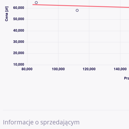
- System monitorowania pasa ruchu (LDW)
- System nawigacji 3D z najnowszymi mapami Polski i Europy M
- Światła do jazdy dziennej LED
- Światła przeciwmgielne z chromowanym wykończeniem
- Tempomat z ogranicznikiem prędkości
- Uchwyty ISOFIX do mocowania fotelika dziecięcego
- Wskaźnik zmiany biegów
- Wspomaganie układu kierowniczego elektryczne
- Zamek centralny z dwoma pilotami
-
*** HISTORIA POJAZDU ***
- VIN. VF3MCBHZHHL045468
- Data I rej. 28.03.2018
- I właściciel
- Kupiony w polskim salonie, serwisowany w ASO
- Bezwypadkowy
Informacje o sprzedającym