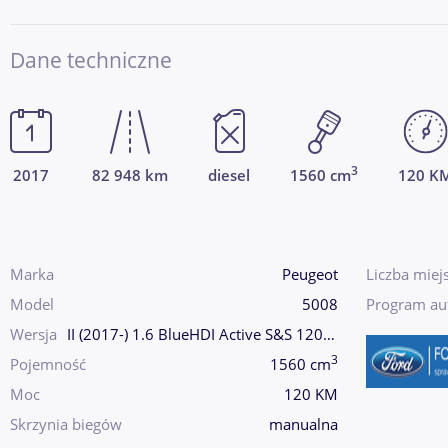
Dane techniczne
3
2017
82 948 km
diesel
1560 cm
120 K
Marka
Peugeot
Liczba miej
Model
5008
Program au
Wersja
II (2017-) 1.6 BlueHDI Active S&S 120KM Hak
3
Pojemność
1560 cm
Moc
120 KM
Skrzynia biegów
manualna