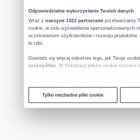
Odpowiedzialne wykorzystanie Twoich danych
Wraz z
naszymi 1022 partnerami
przetwarzamy Two
cookie, w celu wyświetlania spersonalizowanych re
oczekiwaniom użytkowników i rozwoju produktów. 
to robi.
Dowiedz się więcej odnośnie tego, jak Twoje osob
szczegółów
. W Deklaracji plików cookie możesz 
Wykorzystujemy pliki cookie do spersonalizowania 
w naszej witrynie. Informacje o tym, jak korzyst
Tylko niezbędne pliki cookie
reklamowym i analitycznym. Partnerzy mogą połąc
uzyskanymi podczas korzystania z ich usług.