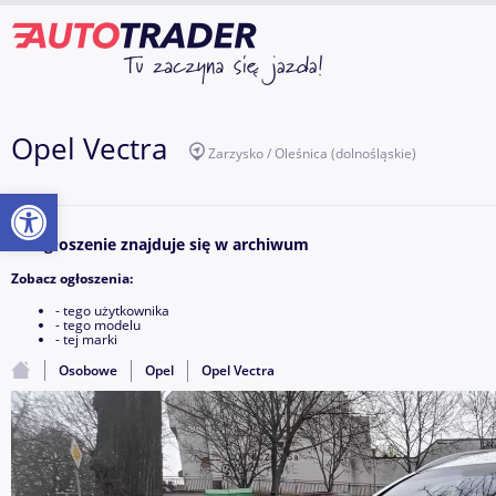
Opel Vectra
Zarzysko / Oleśnica
(dolnośląskie)
Otwórz pasek narzędzi
To ogłoszenie znajduje się w archiwum
Zobacz ogłoszenia:
- tego użytkownika
- tego modelu
- tej marki
Osobowe
Opel
Opel Vectra