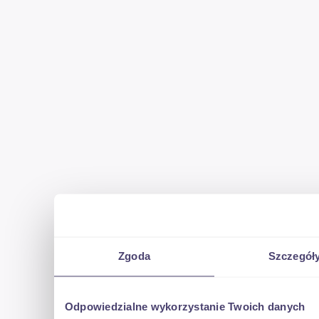
-wystawiamy umowę kupna-fakturę Vat marża (zwalnia to kupuj
-I właś
-egz serw ASO (posiadamy do auta dok potw podany przebieg w
przeglądu z wpisem KM,faktur serw,wpisu w fv zakupowa
Zgoda
Szczegół
UWAGA ! DYSPONUJEMY OKOŁO 50 DODATKOWYMI ZDJĘCIAMI (
Odpowiedzialne wykorzystanie Twoich danych
silnika,ks.serwisowa,rachunki za wymiany itp.),KTÓRE WYS