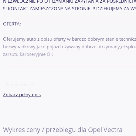
NIEZWŁOCZNIE PO OTRZYMANIU ZAPYTANIA ZA POŚREDNIC
!!! KONTAKT ZAMIESZCZONY NA STRONIE !!! DZIEKUJEMY ZA 
OFERTA;
Oferujemy auto z opisu oferty w bardzo dobrym stanie techni
bezwypadkowy,jako pojazd uźywany dobrze utrzymany,eksploat
zarzutu,karoseryjnie OK
-klimatronic x2
Zobacz pełny opis
-4x el szyby
Wykres ceny / przebiegu dla Opel Vectra