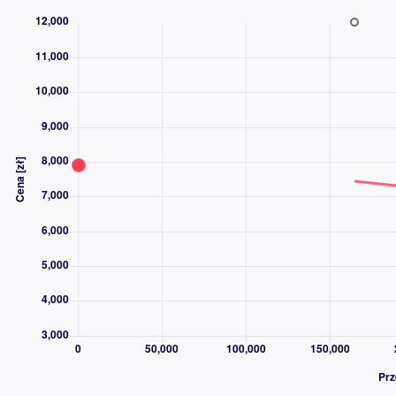
-kom pokl(spalanie itp)
-wspom kiery
-c zamek+pilot (kpl kluczy)
-el+el.skł+podg lusterka
-tempomat