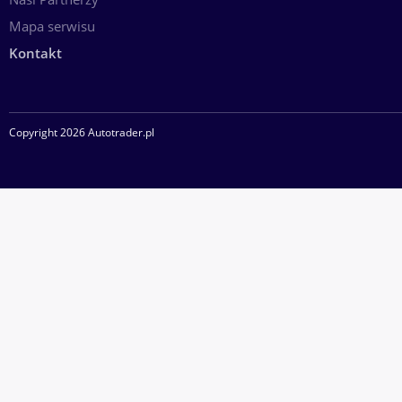
Mapa serwisu
*fabr hak holowniczy(odpinany)
Kontakt
-skrzynia 6 manual
Copyright 2026 Autotrader.pl
-motor 1,9CDTI MULTIJET
-naped rozrzadu paskiem
Nadto;