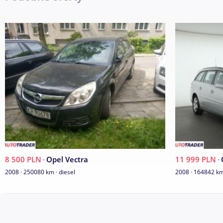
-ESP,ABS,BAS,EBV,TC
poza tym;
-alu 16 fabr
8 500 PLN
·
Opel Vectra
11 999 PLN
·
*skorzana multikiera
2008 · 250080 km · diesel
2008 · 164842 km
*polskorzana tapicerka czarna