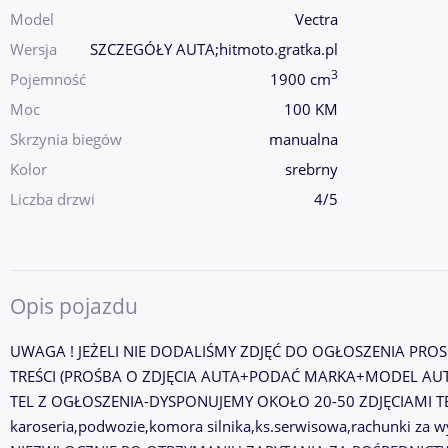
Model
Vectra
Wersja
SZCZEGÓŁY AUTA;hitmoto.gratka.pl
3
Pojemność
1900 cm
Moc
100 KM
Skrzynia biegów
manualna
Kolor
srebrny
Liczba drzwi
4/5
Opis pojazdu
UWAGA ! JEŻELI NIE DODALIŚMY ZDJĘĆ DO OGŁOSZENIA PR
TREŚCI (PROŚBA O ZDJĘCIA AUTA+PODAĆ MARKA+MODEL AU
TEL Z OGŁOSZENIA-DYSPONUJEMY OKOŁO 20-50 ZDJĘCIAMI T
karoseria,podwozie,komora silnika,ks.serwisowa,rachunki za