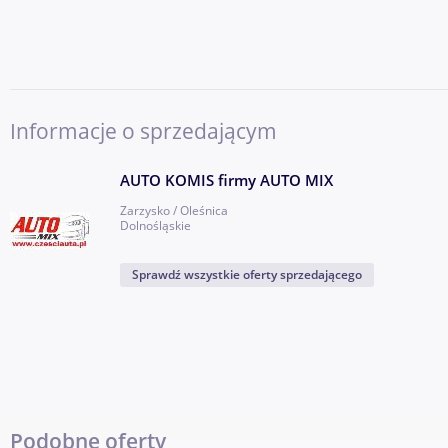
-podg fotele x2
Informacje o sprzedającym
AUTO KOMIS firmy AUTO MIX
-parktronic fabr PDC x2
Zarzysko / Oleśnica
Dolnośląskie
Sprawdź wszystkie oferty sprzedającego
-6 x airbag
-fabryczne RO CD MP3
Podobne oferty