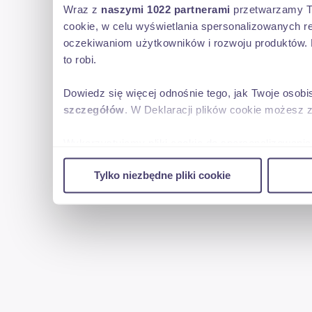
Wraz z
naszymi 1022 partnerami
przetwarzamy Two
KOMUNiKATORA /WhatsApp/
cookie, w celu wyświetlania spersonalizowanych re
oczekiwaniom użytkowników i rozwoju produktów. 
to robi.
UWAGA; PROSIMY O UPRZEDNI KONTAKT TEL CELEM PODANIA
Dowiedz się więcej odnośnie tego, jak Twoje osob
obecnie mamy 3 place-auta znajdują się losowo na którymś z ni
szczegółów
. W Deklaracji plików cookie możesz 
Wykorzystujemy pliki cookie do spersonalizowania 
w naszej witrynie. Informacje o tym, jak korzyst
Tylko niezbędne pliki cookie
reklamowym i analitycznym. Partnerzy mogą połąc
uzyskanymi podczas korzystania z ich usług.