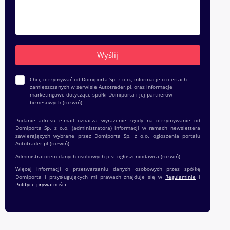
Chcę otrzymywać od Domiporta Sp. z o.o., informacje o ofertach
zamieszczanych w serwisie Autotrader.pl, oraz informacje
marketingowe dotyczące spółki Domiporta i jej partnerów
biznesowych
(rozwiń)
Podanie adresu e-mail oznacza wyrażenie zgody na otrzymywanie od
Domiporta Sp. z o.o. (administratora) informacji w ramach newslettera
zawierających wybrane przez Domiporta Sp. z o.o. ogłoszenia portalu
Autotrader.pl
(rozwiń)
Administratorem danych osobowych jest ogłoszeniodawca
(rozwiń)
Więcej informacji o przetwarzaniu danych osobowych przez spółkę
Domiporta i przysługujących mi prawach znajduje się w
Regulaminie
i
Polityce prywatności