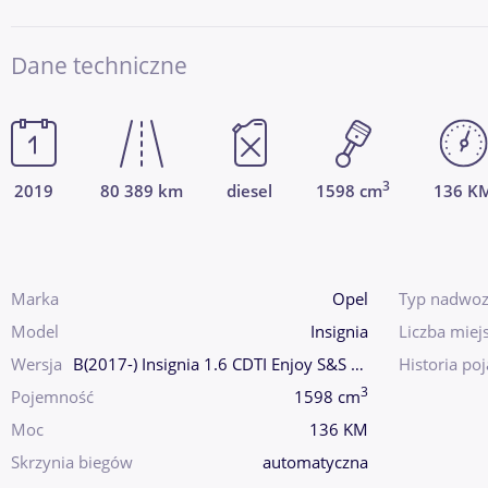
Dane techniczne
3
2019
80 389 km
diesel
1598 cm
136 K
Marka
Opel
Typ nadwoz
Model
Insignia
Liczba miej
Wersja
B(2017-) Insignia 1.6 CDTI Enjoy S&S Eco
Historia po
3
Pojemność
1598 cm
Moc
136 KM
Skrzynia biegów
automatyczna