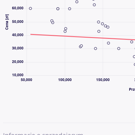
poduszka powietrzna kierowcy
poduszka powietrzna pasażera
Światła przeciwmgielne
Zapraszamy do video prezentacji samochodu za pomocą Messe
DANE FIRMY
Centrum Aut Poleasingowych
al. Krakowska 7,
02-183 Warszawa
KONTAKT DO HANDLOWCÓW:
Marcin Gmur +
97
Pokaż numer
Adrian Sitek +
95
Pokaż numer
Jacek Sitek +
94
Pokaż numer
Paweł Sałaj +
93
Pokaż numer