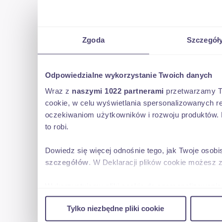
Zgoda
Szczegół
Odpowiedzialne wykorzystanie Twoich danych
Wraz z
naszymi 1022 partnerami
przetwarzamy Two
cookie, w celu wyświetlania spersonalizowanych re
oczekiwaniom użytkowników i rozwoju produktów. 
to robi.
Dowiedz się więcej odnośnie tego, jak Twoje osob
szczegółów
. W Deklaracji plików cookie możesz 
Wykorzystujemy pliki cookie do spersonalizowania 
w naszej witrynie. Informacje o tym, jak korzyst
Tylko niezbędne pliki cookie
reklamowym i analitycznym. Partnerzy mogą połąc
uzyskanymi podczas korzystania z ich usług.