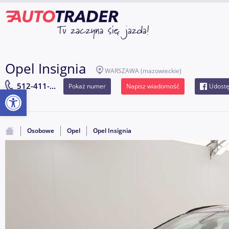
Opel Insignia
WARSZAWA
(mazowieckie)
512-411-...
Pokaż numer
Napisz wiadomość
Udostę
Otwórz pasek narzędzi
Osobowe
Opel
Opel Insignia