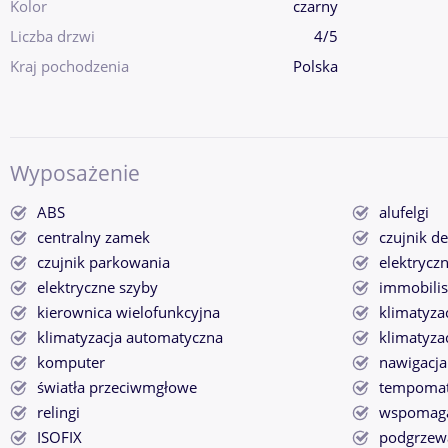
Kolor
czarny
Liczba drzwi
4/5
Kraj pochodzenia
Polska
Wyposażenie
ABS
alufelgi
centralny zamek
czujnik d
czujnik parkowania
elektryczn
elektryczne szyby
immobilis
kierownica wielofunkcyjna
klimatyza
klimatyzacja automatyczna
klimatyza
komputer
nawigacj
światła przeciwmgłowe
tempoma
relingi
wspomaga
ISOFIX
podgrzewa