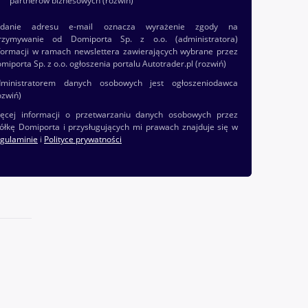
partnerów biznesowych
(rozwiń)
odanie adresu e-mail oznacza wyrażenie zgody na
rzymywanie od Domiporta Sp. z o.o. (administratora)
formacji w ramach newslettera zawierających wybrane przez
miporta Sp. z o.o. ogłoszenia portalu Autotrader.pl
(rozwiń)
ministratorem danych osobowych jest ogłoszeniodawca
ozwiń)
ęcej informacji o przetwarzaniu danych osobowych przez
ółkę Domiporta i przysługujących mi prawach znajduje się w
gulaminie
i
Polityce prywatności