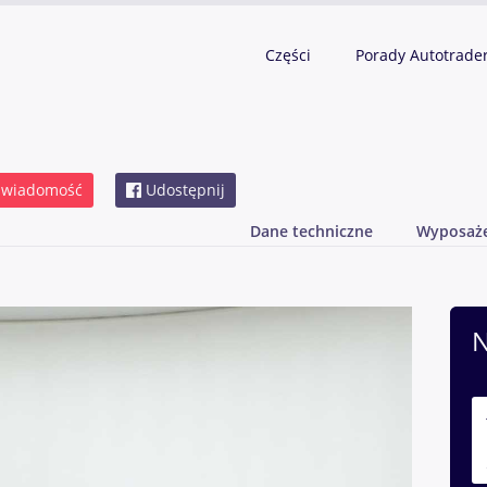
Części
Porady Autotrade
 wiadomość
Udostępnij
Dane techniczne
Wyposaż
N