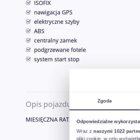
ISOFIX
nawigacja GPS
elektryczne szyby
ABS
centralny zamek
podgrzewane fotele
system start stop
Zgoda
Opis pojazdu
MIESIĘCZNA RATA NA TEN SAMOCHÓD JUŻ 
Odpowiedzialne wykorzysta
Wraz z
naszymi 1022 partn
pliki cookie, w celu wyświet