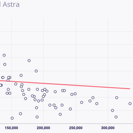
 Astra
djazdu, Podgrzewane fotele, Podgrzewana kierownica
we otwieranie auta, Bezkluczowe zapalanie auta, Czujn
dy, kierownica wielofunkcyjna, Nawigacja, Czujniki
a, WSP. KIEROWNICY, lopatki do zmiany biegow pod
ia, Tylne swiatla LED, Czujnik deszczu, Stop Start sys
ontrola tlaku v pneumatikách, przciemniane szyby,
irtual cockpit, \r\n\r\n
NAWET W WEEKENDY I ŚWIĘTA
rdziej doświadczonych sieci sprzedaży samochodów
 30 lat pomagamy klientom bezpiecznie kupować i
orzystały już miliony klientów.