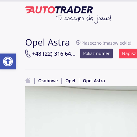
Opel Astra
Piaseczno
(mazowieckie)
Otwórz pasek narzędzi
+48 (22) 316 64...
Pokaż numer
Napisz
Osobowe
Opel
Opel Astra