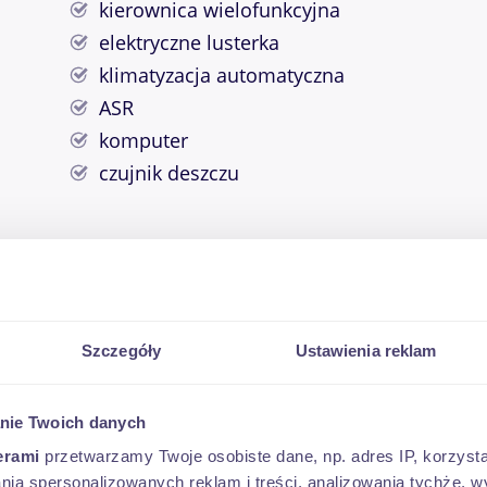
kierownica wielofunkcyjna
elektryczne lusterka
klimatyzacja automatyczna
ASR
komputer
czujnik deszczu
Szczegóły
Ustawienia reklam
OD 452 PLN*
nie Twoich danych
erami
przetwarzamy Twoje osobiste dane, np. adres IP, korzystaj
lania spersonalizowanych reklam i treści, analizowania tychże,