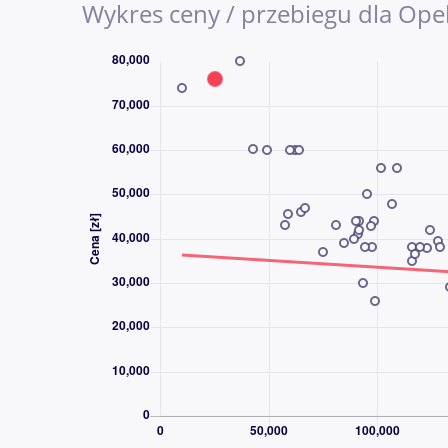
Wykres ceny / przebiegu dla Opel
Podgrzewanie przedniej szyby, asystent po
Up Display, isofix, Infotainment, Bezkluczo
martwego pola, System stabilizacji toru jaz
parkowania prz. i tył, Elektryczne lusterk
kierownica, Elektryczne szyby, Kamera cofan
Rozpoznawanie znaków drogowych, Stereo, k
Gniazdo USB-C, System sterowania głosem , V
DZWOŃ CODZIENNIE OD 8:00 DO 21:00 - 
DLACZEGO AAA AUTO?
AAA AUTO to jedna z największych i najba
używanych w Europie Środkowej. Od ponad
sprzedawać samochody, a z naszych usług sk