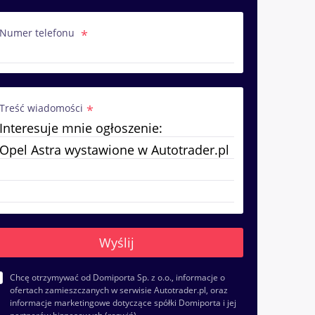
Numer telefonu
Treść wiadomości
Chcę otrzymywać od Domiporta Sp. z o.o., informacje o
ofertach zamieszczanych w serwisie Autotrader.pl, oraz
informacje marketingowe dotyczące spółki Domiporta i jej