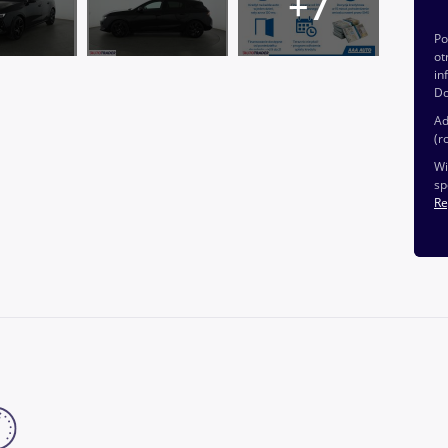
P
ot
in
Do
Ad
(r
Wi
sp
Re