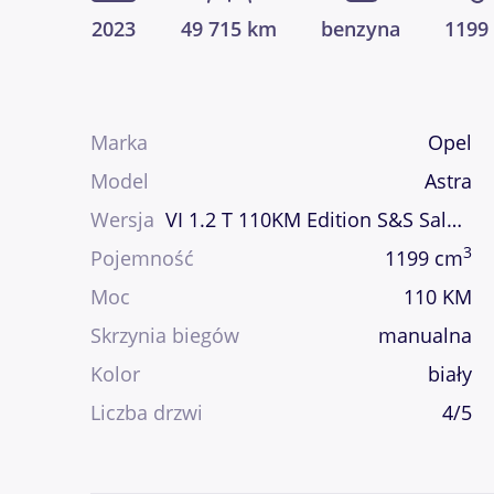
2023
49 715 km
benzyna
1199
Marka
Opel
Model
Astra
Wersja
VI 1.2 T 110KM Edition S&S Salon PL Gwarancja fabryczna
3
Pojemność
1199 cm
Moc
110 KM
Skrzynia biegów
manualna
Kolor
biały
Liczba drzwi
4/5