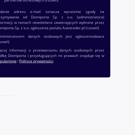
partnerów biznesowych
(rozwiń)
odanie adresu e-mail oznacza wyrażenie zgody na
rzymywanie od Domiporta Sp. z o.o. (administratora)
formacji w ramach newslettera zawierających wybrane przez
miporta Sp. z o.o. ogłoszenia portalu Autotrader.pl
(rozwiń)
ministratorem danych osobowych jest ogłoszeniodawca
ozwiń)
ęcej informacji o przetwarzaniu danych osobowych przez
ółkę Domiporta i przysługujących mi prawach znajduje się w
gulaminie
i
Polityce prywatności