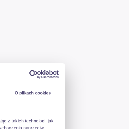
O plikach cookies
ąc z takich technologii jak
 wychodzenia naprzeciw