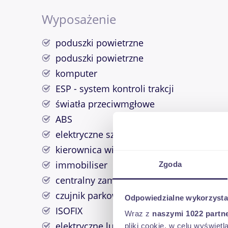
Wyposażenie
poduszki powietrzne
poduszki powietrzne
komputer
ESP - system kontroli trakcji
światła przeciwmgłowe
ABS
elektryczne szyby
kierownica wielofunkcyjna
immobiliser
Zgoda
centralny zamek
czujnik parkowania
Odpowiedzialne wykorzysta
ISOFIX
Wraz z
naszymi 1022 partn
elektryczne lusterka
pliki cookie, w celu wyświet