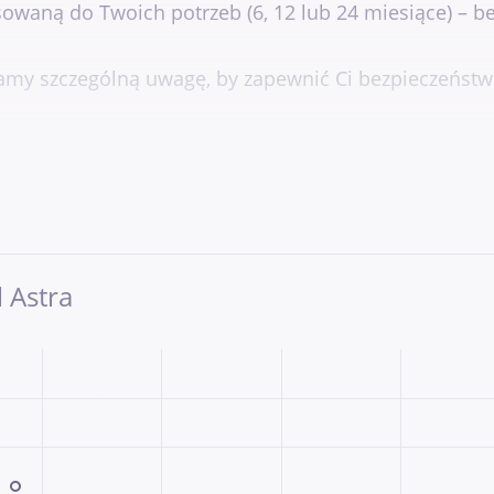
waną do Twoich potrzeb (6, 12 lub 24 miesiące) – b
amy szczególną uwagę, by zapewnić Ci bezpieczeństw
ię pewnie za kierownicą wybranego auta.
eczeń, dopasowane do Twojego budżetu.
sparcie na każdym etapie zakupu.
ego, czy interesują Cię nowoczesne modele, czy solidn
 Astra
dokładnie to, czego szukasz.
 lub skontaktowania się z nami, aby umówić się na j