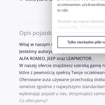
oczekiwaniom użytkowników i
to robi.
Dowiedz się więcej odnośnie
szczegółów
. W Deklaracji 
Opis pojazdu
Wykorzystujemy pliki cookie 
Tylko niezbędne pliki c
Witaj w naszym salonie!
ruch w naszej witrynie. Inf
reklamowym i analitycznym. 
Jesteśmy autoryzowanym dealerem samoc
uzyskanymi podczas korzysta
ALFA ROMEO, JEEP oraz LEAPMOTOR.
W naszej ofercie znajdziesz szeroką gamę
które z pewnością spełnią Twoje oczekiwan
Oferowane auta używane przechodzą dokła
serwisie zgodnie z najwyższymi standardami
wybierając pojazd u nas, otrzymujesz sam
Co oferujemy?