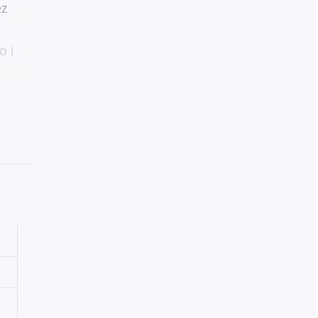
ez
o i
e,
azdę