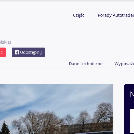
Części
Porady Autotrade
lskie)
ść
Udostępnij
Dane techniczne
Wyposaż
N