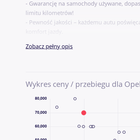
- Gwarancję na samochody używane, dopaso
limitu kilometrów!
- Pewność jakości – każdemu autu poświęc
komfort jazdy.
- Jazdy testowe, które pozwolą Ci poczuć s
Zobacz pełny opis
- Atrakcyjne oferty finansowania i ubezpi
- Indywidualne doradztwo i kompleksowe w
Z nami wybór jest prosty – niezależnie od t
Wykres ceny / przebiegu dla Opel
sprawdzone auta używane, u nas znajdziesz 
Zapraszamy do odwiedzenia naszego salonu
próbną!
Pon. - Pt. 9-18
Sob. 9-14