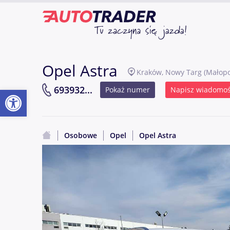
Opel Astra
Kraków, Nowy Targ
(Małopo
Otwórz pasek narzędzi
693932...
Pokaż numer
Napisz wiadomo
Osobowe
Opel
Opel Astra