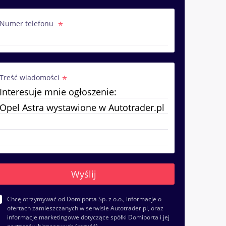
Numer telefonu
Treść wiadomości
Chcę otrzymywać od Domiporta Sp. z o.o., informacje o
ofertach zamieszczanych w serwisie Autotrader.pl, oraz
informacje marketingowe dotyczące spółki Domiporta i jej