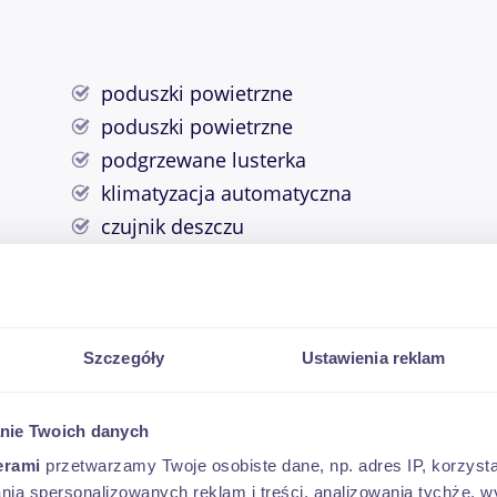
poduszki powietrzne
poduszki powietrzne
podgrzewane lusterka
klimatyzacja automatyczna
czujnik deszczu
elektryczne szyby
światła LED
alufelgi
system start stop
Szczegóły
Ustawienia reklam
czujnik parkowania
radio z MP3
nie Twoich danych
tempomat
erami
przetwarzamy Twoje osobiste dane, np. adres IP, korzystaj
wspomaganie kierownicy
lania spersonalizowanych reklam i treści, analizowania tychże,