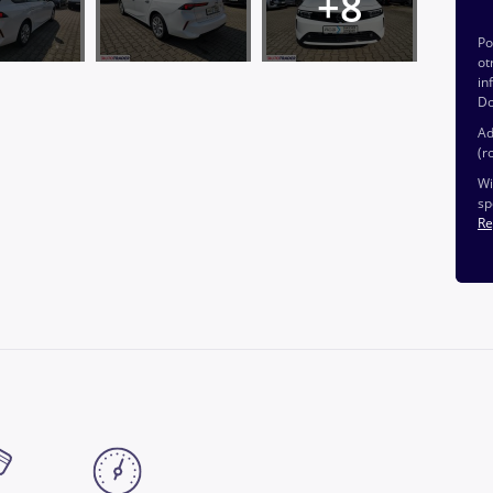
P
ot
in
Do
Ad
(r
Wi
sp
Re