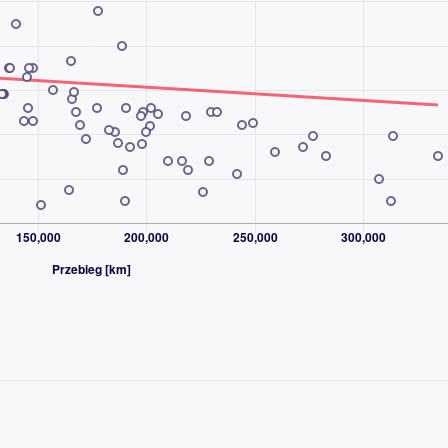
aszą ofertą prosimy o wcześniejszy kontakt w celu
samochodu !!! &lt;/b&gt;
;
na Modene
umieniem 205/55
6 kierunkach