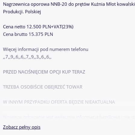
Nagrzewnica oporowa NNB-20 do prętów Kużnia Młot kowalski
Produkcji. Polskiej
Cena netto 12.500 PLN+VAT(23%)
Cena brutto 15.375 PLN
Więcej informacji pod numerem telefonu
,,7,,9,,6,,6,,7,,9,,3,,6,,6,,
PRZED NACIŚNIĘCIEM OPCJI KUP TERAZ
TRZEBA OSOBIŚCIE OBEJRZEĆ TOWAR
W INNYM PRZYPADKU OFERTA BĘDZIE NIEAKTUALNA
Niniejsze ogłoszenie jest wyłącznie informacją handlową i nie s
Zobacz pełny opis
Kodeksu Cywilnego.Sprzedający nie odpowiada za ewentualne bł