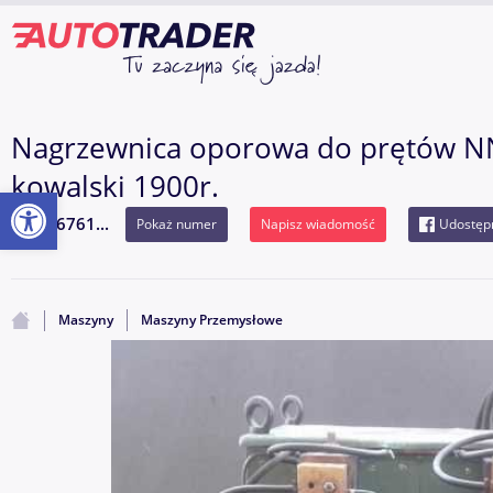
Nagrzewnica oporowa do prętów NN
kowalski 1900r.
Otwórz pasek narzędzi
436761...
Pokaż numer
Napisz wiadomość
Udostępn
Maszyny
Maszyny Przemysłowe