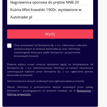
Chcę otrzymywać od Domiporta Sp. z o.o., informacje o ofertach
zamieszczanych w serwisie Autotrader.pl, oraz informacje
marketingowe dotyczące spółki Domiporta i jej partnerów
biznesowych
(rozwiń)
Podanie adresu e-mail oznacza wyrażenie zgody na otrzymywanie od
Domiporta Sp. z o.o. (administratora) informacji w ramach newslettera
zawierających wybrane przez Domiporta Sp. z o.o. ogłoszenia portalu
Autotrader.pl
(rozwiń)
Administratorem danych osobowych jest ogłoszeniodawca
(rozwiń)
Więcej informacji o przetwarzaniu danych osobowych przez spółkę
Domiporta i przysługujących mi prawach znajduje się w
Regulaminie
i
Polityce prywatności