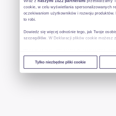
Wraz z
naszymi 1022 partnerami
przetwarzamy Two
cookie, w celu wyświetlania spersonalizowanych re
oczekiwaniom użytkowników i rozwoju produktów. 
to robi.
Dowiedz się więcej odnośnie tego, jak Twoje osob
szczegółów
. W Deklaracji plików cookie możesz 
Wykorzystujemy pliki cookie do spersonalizowania 
w naszej witrynie. Informacje o tym, jak korzyst
Tylko niezbędne pliki cookie
reklamowym i analitycznym. Partnerzy mogą połąc
uzyskanymi podczas korzystania z ich usług.