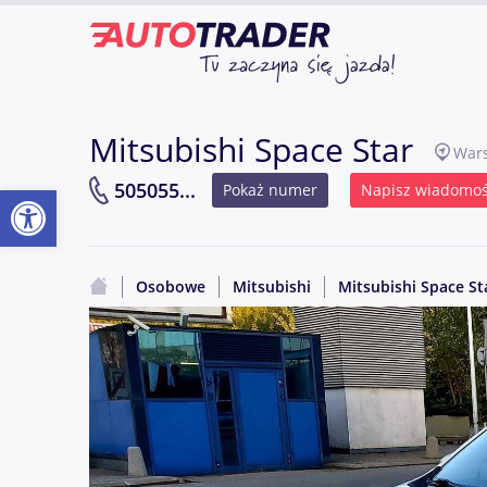
Mitsubishi Space Star
War
Otwórz pasek narzędzi
505055...
Pokaż numer
Napisz wiadomo
Osobowe
Mitsubishi
Mitsubishi Space St