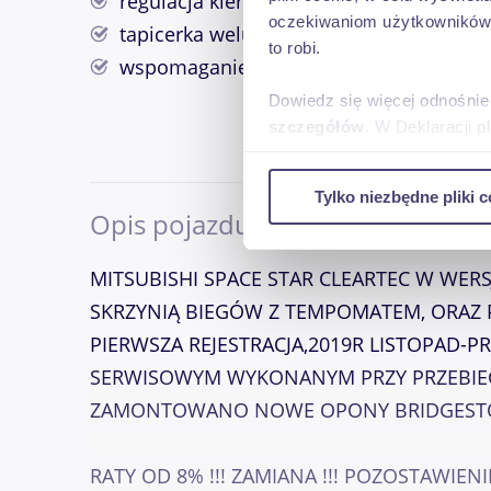
regulacja kierownicy
oczekiwaniom użytkowników i
tapicerka welurowa
to robi.
wspomaganie kierownicy
Dowiedz się więcej odnośnie
szczegółów
. W Deklaracji 
Wykorzystujemy pliki cookie 
Tylko niezbędne pliki c
ruch w naszej witrynie. Inf
Opis pojazdu
reklamowym i analitycznym. 
uzyskanymi podczas korzysta
MITSUBISHI SPACE STAR CLEARTEC W WERS
SKRZYNIĄ BIEGÓW Z TEMPOMATEM, ORAZ PA
PIERWSZA REJESTRACJA,2019R LISTOPAD-
SERWISOWYM WYKONANYM PRZY PRZEBIEGU
ZAMONTOWANO NOWE OPONY BRIDGEST
RATY OD 8% !!! ZAMIANA !!! POZOSTAWIE