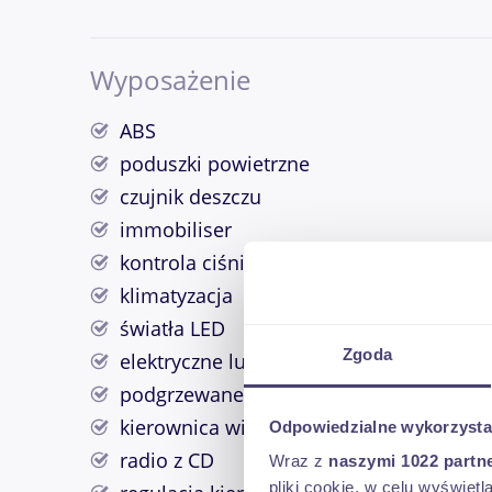
Wyposażenie
ABS
poduszki powietrzne
czujnik deszczu
immobiliser
kontrola ciśnienia opon
klimatyzacja
światła LED
Zgoda
elektryczne lusterka
podgrzewane lusterka
kierownica wielofunkcyjna
Odpowiedzialne wykorzysta
radio z CD
Wraz z
naszymi 1022 partn
pliki cookie, w celu wyświet