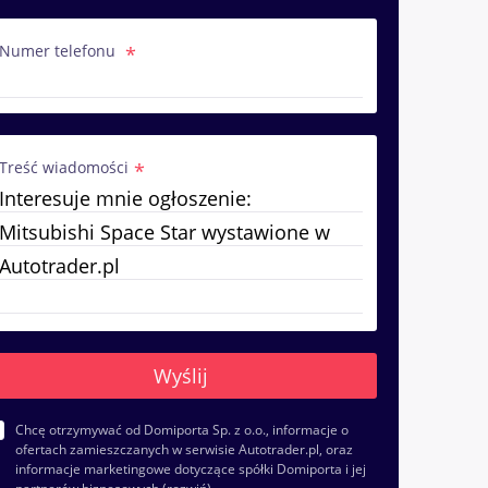
Numer telefonu
Treść wiadomości
Chcę otrzymywać od Domiporta Sp. z o.o., informacje o
ofertach zamieszczanych w serwisie Autotrader.pl, oraz
informacje marketingowe dotyczące spółki Domiporta i jej