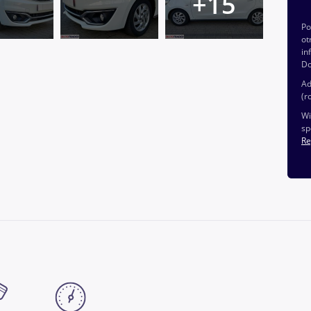
P
ot
in
Do
Ad
(r
Wi
sp
Re