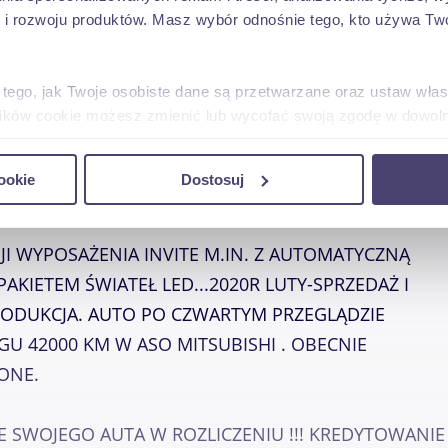
system start stop
 rozwoju produktów. Masz wybór odnośnie tego, kto używa Twoi
tempomat
 tego, jak Twoje osobiste dane są przetwarzane oraz ustaw wła
plików cookie możesz zmienić lub wycofać swoją zgodę w dowolne
do spersonalizowania treści i reklam, aby oferować funkcje sp
ookie
Dostosuj
ormacje o tym, jak korzystasz z naszej witryny, udostępniamy p
Partnerzy mogą połączyć te informacje z innymi danymi otrzym
nia z ich usług.
JI WYPOSAŻENIA INVITE M.IN. Z AUTOMATYCZNĄ
KIETEM ŚWIATEŁ LED...2020R LUTY-SPRZEDAŻ I
PRODUKCJA. AUTO PO CZWARTYM PRZEGLĄDZIE
 42000 KM W ASO MITSUBISHI . OBECNIE
ONE.
NIE SWOJEGO AUTA W ROZLICZENIU !!! KREDYTOWANIE