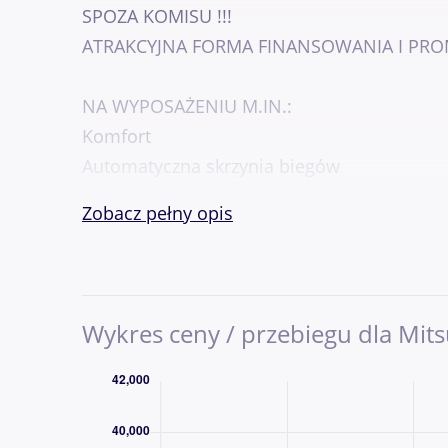
SPOZA KOMISU !!!
ATRAKCYJNA FORMA FINANSOWANIA I PRO
NA WYPOSAŻENIU M.IN.:
Komfort
Automatyczna skrzynia biegów
Tempomat
Zobacz pełny opis
Czujniki cofania
Światła LED tylne
Sensor deszczu
Sensor świateł
Wykres ceny / przebiegu dla Mits
Klimatyzacja manualna
Elektrycznie regulowane szyby przód/tył
Kolumna kierownicy regulowana w pionie i
Lusterka zewnętrzne elektrycznie regulowa