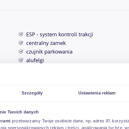
ESP - system kontroli trakcji
centralny zamek
czujnik parkowania
alufelgi
zestaw naprawczy
klimatyzacja manualna
światła przeciwmgłowe
Szczegóły
Ustawienia reklam
elektryczne szyby
przyciemniane szyby
komputer
nie Twoich danych
radio z MP3
erami
przetwarzamy Twoje osobiste dane, np. adres IP, korzystaj
lania spersonalizowanych reklam i treści, analizowania tychże,