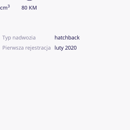
3
 cm
80 KM
Typ nadwozia
hatchback
Pierwsza rejestracja
luty 2020