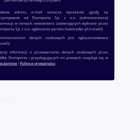
partnerów biznesowych
(rozwiń)
odanie adresu e-mail oznacza wyrażenie zgody na
rzymywanie od Domiporta Sp. z o.o. (administratora)
formacji w ramach newslettera zawierających wybrane przez
miporta Sp. z o.o. ogłoszenia portalu Autotrader.pl
(rozwiń)
ministratorem danych osobowych jest ogłoszeniodawca
ozwiń)
ęcej informacji o przetwarzaniu danych osobowych przez
ółkę Domiporta i przysługujących mi prawach znajduje się w
gulaminie
i
Polityce prywatności