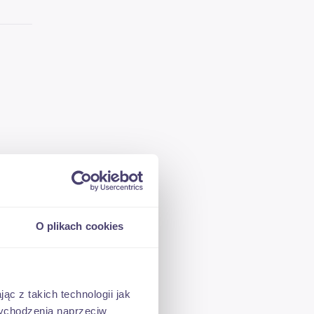
O plikach cookies
ąc z takich technologii jak
 wychodzenia naprzeciw