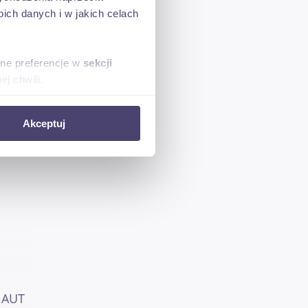
ch danych i w jakich celach
sne preferencje w
sekcji
j chwili.
ołecznościowe i analizować
Akceptuj
artnerom społecznościowym,
anymi od Ciebie lub
 AUT