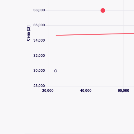
EPS (elektryczne wspomaganie układu kier
Komputer pokładowy i zegary typu Optitro
Bezpieczeństwo
Przednie i boczne poduszki powietrzne
Aktywne zagłówki foteli
ABS + EBD + EBA
Podwójne kurtyny powietrzne
ESP
Dodatki
Felgi aluminiowe czarne 14"
Czujniki ciśnienia powietrza w kołach
Światła do jazdy dziennej
Centralny zamek sterowany pilotem
Skórzana kierownica i dżwignia zmiany bie
Chłodzony schowek