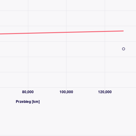
owniczego)
n
gów