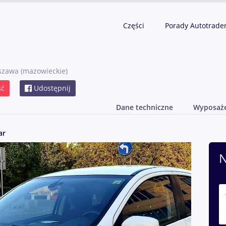
Części
Porady Autotrade
szawa
(mazowieckie)
ść
Udostępnij
Dane techniczne
Wyposaż
ar
N