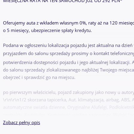
MIESIĘCZNA RATA NA TEN SAMOCHÓD JUŻ OD 292 PLN*
Oferujemy auta z wkładem własnym 0%, raty aż na 120 miesięc
o 5 miesięcy, ubezpieczenie spłaty kredytu.
Podana w ogłoszeniu lokalizacja pojazdu jest aktualna na dzień
przyjazdem do salonu sprzedaży prosimy o kontakt telefoniczn
potwierdzenia dostępności pojazdu i jego aktualnej lokalizacji
do salonu sprzedaży zlokalizowanego najbliżej Twojego miejsca
obejrzeć i sprawdzić go na miejscu.
po pierwszym właścicielu, pojazd zakupiony jako nowy u autor
\r\n\r\n1/2 skorzana tapicerka, Aut. klimatyzacja, airbag, ABS
automatyczne swiatla dzienne, Oryginalne Alufelgi, Podłokietni
centralny, Komputer, Kompresor -zestaw naprawczy, Wybór tryb
przeciwmgielne, asystent zjazdu , asystent podjazdu, Podgrzewan
Zobacz pełny opis
Bezkluczowe otwieranie auta, Bezkluczowe zapalanie auta, Dzie