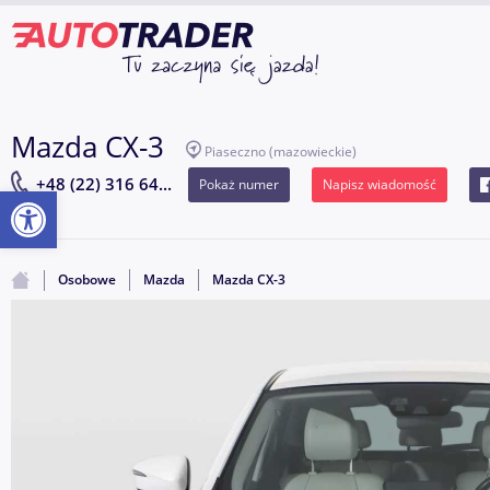
Mazda CX-3
Piaseczno
(mazowieckie)
+48 (22) 316 64...
Pokaż numer
Napisz wiadomość
Otwórz pasek narzędzi
Osobowe
Mazda
Mazda CX-3