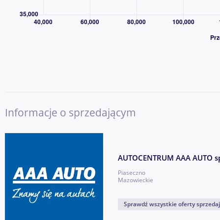
✔ Duża i stabilna firma z ponad 30-letnim doświadczeniem 
✔ Miliony obsłużonych klientów w Europie
✔ Szeroki wybór samochodów różnych marek, segmentów i pr
✔ Dożywotnia gwarancja legalnego pochodzenia pojazdu
✔ Możliwość finansowania zakupu – kredyt lub leasing dla firm
✔ Możliwość objęcia auta dodatkową ochroną mechaniczną Car
✔ Program „10 dni na wymianę auta bez podania przyczyny”
✔ Profesjonalna obsługa i możliwość kontaktu 7 dni w tygodni
✔ Możliwość dostarczenia auta do najbliższego salonu AAA A
Informacje o sprzedającym
AAA AUTO to bezpieczny wybór dla klientów, którzy chcą kup
sprawdzonego, dużego i wiarygodnego partnera, a nie od prz
AUTOCENTRUM AAA AUTO sp.
W celu uzyskania szczegółowych informacji o aucie i bezkonkur
Piaseczno
prosimy o kontakt pod numerem tel.
- przebije
Pokaż numer
Mazowieckie
Sprawdź wszystkie oferty sprzeda
AAA AUTO – największy dealer samochodów używanych w Euro
właścicielem wszystkich aut znajdujących się w naszej ofercie!