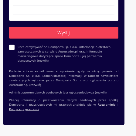
Chcę otrzymywać od Domiporta Sp. z o.o., informacje o ofertach
zamieszczanych w serwisie Autotrader.pl, oraz informacje
marketingowe dotyczące spółki Domiporta i jej partnerów
biznesowych
(rozwiń)
Podanie adresu e-mail oznacza wyrażenie zgody na otrzymywanie od
Domiporta Sp. z o.o. (administratora) informacji w ramach newslettera
zawierających wybrane przez Domiporta Sp. z o.o. ogłoszenia portalu
Autotrader.pl
(rozwiń)
Administratorem danych osobowych jest ogłoszeniodawca
(rozwiń)
Więcej informacji o przetwarzaniu danych osobowych przez spółkę
Domiporta i przysługujących mi prawach znajduje się w
Regulaminie
i
Polityce prywatności