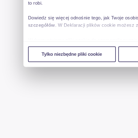
to robi.
Dowiedz się więcej odnośnie tego, jak Twoje osob
szczegółów
. W Deklaracji plików cookie możesz 
Wykorzystujemy pliki cookie do spersonalizowania 
w naszej witrynie. Informacje o tym, jak korzyst
Tylko niezbędne pliki cookie
reklamowym i analitycznym. Partnerzy mogą połąc
uzyskanymi podczas korzystania z ich usług.