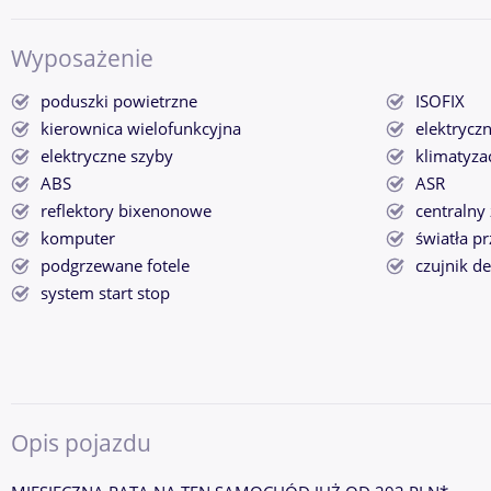
Wyposażenie
poduszki powietrzne
ISOFIX
kierownica wielofunkcyjna
elektryczn
elektryczne szyby
klimatyza
ABS
ASR
reflektory bixenonowe
centralny
komputer
światła p
podgrzewane fotele
czujnik d
system start stop
Opis pojazdu