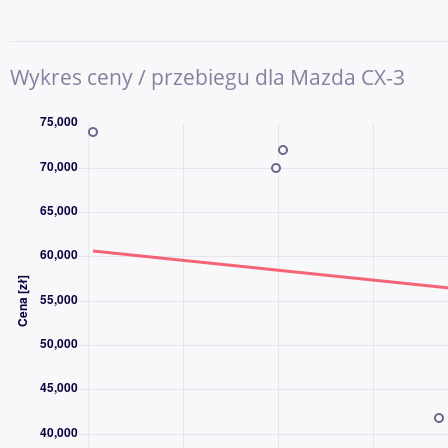
wielofunkcyjna, Czujniki parkowania prz. i tył, Elektryczne lus
szyby, Kamera cofania, relingi dachowe, Czujnik deszczu, Stop St
pneumatikách, przciemniane szyby, Połączenie USB (audio), Sys
Wykres ceny / przebiegu dla Mazda CX-3
DZWOŃ CODZIENNIE OD 8:00 DO 21:00 - NAWET W WEEKENDY
DLACZEGO AAA AUTO?
AAA AUTO to jedna z największych i najbardziej doświadczony
używanych w Europie Środkowej. Od ponad 30 lat pomagamy k
sprzedawać samochody, a z naszych usług skorzystały już milio
Kupując samochód w AAA AUTO, wybierasz sprawdzoną firmę, pr
wybór aut dostępnych od ręki. Każdy pojazd przechodzi kontrolę
informacje o samochodzie, możliwościach finansowania oraz 
ochrony.
CO ZYSKUJESZ, KUPUJĄC W AAA AUTO?