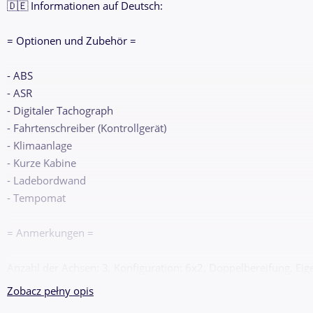
🇩🇪 Informationen auf Deutsch:
= Optionen und Zubehör =
- ABS
- ASR
- Digitaler Tachograph
- Fahrtenschreiber (Kontrollgerät)
- Klimaanlage
- Kurze Kabine
- Ladebordwand
- Tempomat
= Anmerkungen =
Anzahl der Achsen: 3, Konfiguration: 6x2, Doppelbereifung, Eig
26000 kg, Tankinhalt gesamt: 400 liter, Anzahl Sperren: 1, Feder
Zobacz pełny opis
Kurze Kabine, Tempomat, Fahrtenschreiber (Kontrollgerät), Digi