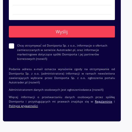
Chcę otrzymywać od Domiporta Sp. z o.o., informacje o ofertach
zamieszczanych w serwisie Autotrader.pl, oraz informacje
marketingowe dotyczące spółki Domiporta i jej partnerów
biznesowych
(rozwiń)
Podanie adresu e-mail oznacza wyrażenie zgody na otrzymywanie od
Domiporta Sp. z o.o. (administratora) informacji w ramach newslettera
zawierających wybrane przez Domiporta Sp. z o.o. ogłoszenia portalu
Autotrader.pl
(rozwiń)
Administratorem danych osobowych jest ogłoszeniodawca
(rozwiń)
Więcej informacji o przetwarzaniu danych osobowych przez spółkę
Domiporta i przysługujących mi prawach znajduje się w
Regulaminie
i
Polityce prywatności