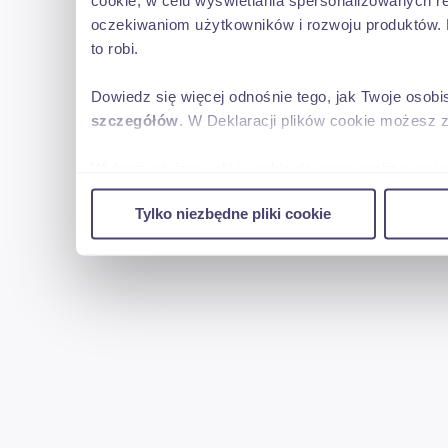
cookie, w celu wyświetlania spersonalizowanych re
oczekiwaniom użytkowników i rozwoju produktów. 
= Options and accessories =
to robi.
- ABS
Dowiedz się więcej odnośnie tego, jak Twoje osob
- Airconditioning
szczegółów
. W Deklaracji plików cookie możesz 
- ASR
- Cruise control
Wykorzystujemy pliki cookie do spersonalizowania 
- Digital tachograph
w naszej witrynie. Informacje o tym, jak korzyst
- Short cabin
Tylko niezbędne pliki cookie
reklamowym i analitycznym. Partnerzy mogą połąc
- Tacho
uzyskanymi podczas korzystania z ich usług.
- Taillift
= Remarks =
Number of axles: 3, Configuration: 6x2, Twin tires, Own weight:
26000 kg, Total fuel capacity: 400 litre, Diff. locks: 1, Suspensio
type: Short cabin, Cruise control, Tacho, Digital tachograph, Air
camera, Engine capacity: 213 Kw (286 Hp), Euro: 6, Gearbox kin