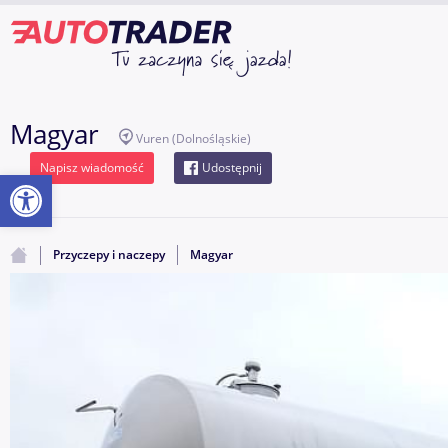
Magyar
Vuren
(Dolnośląskie)
Napisz wiadomość
Udostępnij
Otwórz pasek narzędzi
Przyczepy i naczepy
Magyar