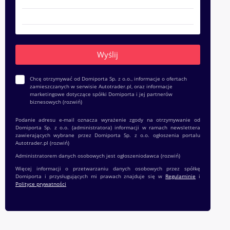
Chcę otrzymywać od Domiporta Sp. z o.o., informacje o ofertach
zamieszczanych w serwisie Autotrader.pl, oraz informacje
marketingowe dotyczące spółki Domiporta i jej partnerów
biznesowych
(rozwiń)
Podanie adresu e-mail oznacza wyrażenie zgody na otrzymywanie od
Domiporta Sp. z o.o. (administratora) informacji w ramach newslettera
zawierających wybrane przez Domiporta Sp. z o.o. ogłoszenia portalu
Autotrader.pl
(rozwiń)
Administratorem danych osobowych jest ogłoszeniodawca
(rozwiń)
Więcej informacji o przetwarzaniu danych osobowych przez spółkę
Domiporta i przysługujących mi prawach znajduje się w
Regulaminie
i
Polityce prywatności