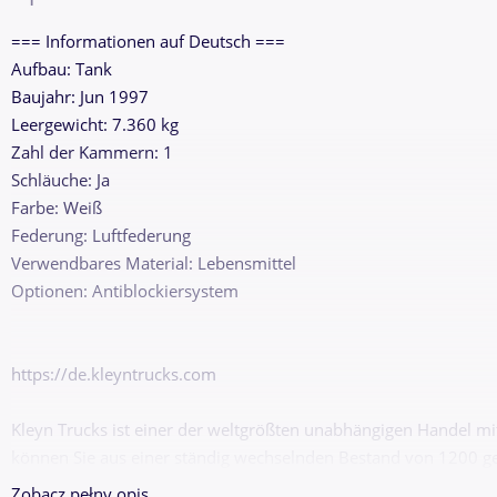
=== Informationen auf Deutsch ===
Aufbau: Tank
Baujahr: Jun 1997
Leergewicht: 7.360 kg
Zahl der Kammern: 1
Schläuche: Ja
Farbe: Weiß
Federung: Luftfederung
Verwendbares Material: Lebensmittel
Optionen: Antiblockiersystem
https://de.kleyntrucks.com
Kleyn Trucks ist einer der weltgrößten unabhängigen Handel mi
können Sie aus einer ständig wechselnden Bestand von 1200 
Anhänger wählen. Unser Angebot umfasst alle europäischen M
Zobacz pełny opis