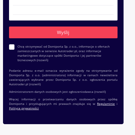
Chcę otrzymywać od Domiporta Sp. z o.o., informacje o ofertach
zamieszczanych w serwisie Autotrader.pl, oraz informacje
marketingowe dotyczące spółki Domiporta i jej partnerów
biznesowych
(rozwiń)
Podanie adresu e-mail oznacza wyrażenie zgody na otrzymywanie od
Domiporta Sp. z o.o. (administratora) informacji w ramach newslettera
zawierających wybrane przez Domiporta Sp. z o.o. ogłoszenia portalu
Autotrader.pl
(rozwiń)
Administratorem danych osobowych jest ogłoszeniodawca
(rozwiń)
Więcej informacji o przetwarzaniu danych osobowych przez spółkę
Domiporta i przysługujących mi prawach znajduje się w
Regulaminie
i
Polityce prywatności