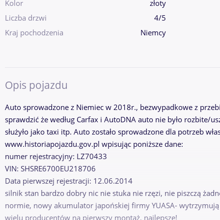
Kolor
złoty
Liczba drzwi
4/5
Kraj pochodzenia
Niemcy
Opis pojazdu
Auto sprowadzone z Niemiec w 2018r., bezwypadkowe z przeb
sprawdzić że według Carfax i AutoDNA auto nie było rozbite/us
służyło jako taxi itp. Auto zostało sprowadzone dla potrzeb wł
www.historiapojazdu.gov.pl wpisując poniższe dane:
numer rejestracyjny: LZ70433
VIN: SHSRE6700EU218706
Data pierwszej rejestracji: 12.06.2014
silnik stan bardzo dobry nic nie stuka nie rzęzi, nie piszczą żadn
normie, nowy akumulator japońskiej firmy YUASA- wytrzymują 
wielu producentów na pierwszy montaż, najlepsze!