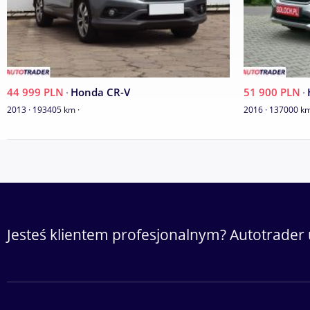
44 999 PLN
·
Honda CR-V
51 900 PLN
·
2013 · 193405 km ·
2016 · 137000 km 
Jesteś klientem profesjonalnym? Autotrader 