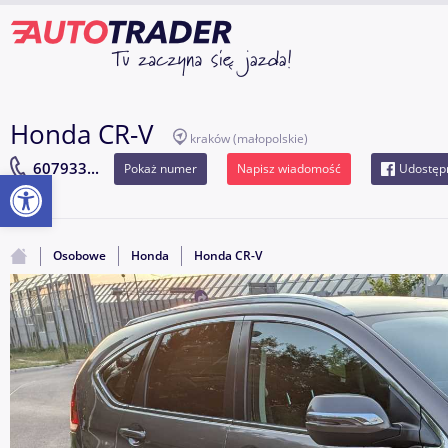
Honda CR-V
kraków
(małopolskie)
607933...
Pokaż numer
Napisz wiadomość
Udostępn
Otwórz pasek narzędzi
Osobowe
Honda
Honda CR-V