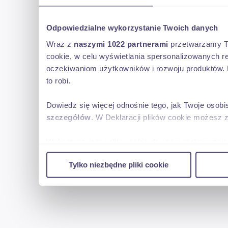
Odpowiedzialne wykorzystanie Twoich danych
Wraz z
naszymi 1022 partnerami
przetwarzamy Two
cookie, w celu wyświetlania spersonalizowanych re
oczekiwaniom użytkowników i rozwoju produktów. 
to robi.
Dowiedz się więcej odnośnie tego, jak Twoje osob
szczegółów
. W Deklaracji plików cookie możesz 
Wykorzystujemy pliki cookie do spersonalizowania 
w naszej witrynie. Informacje o tym, jak korzyst
Tylko niezbędne pliki cookie
reklamowym i analitycznym. Partnerzy mogą połąc
uzyskanymi podczas korzystania z ich usług.