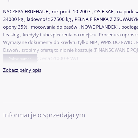
NACZEPA FRUEHAUF , rok prod. 10.2007 , OSIE SAF , na podus
34000 kg , ładowność 27500 kg , PEŁNA FIRANKA Z ZSUWANYM
opony 35% , mocowania do pasów , NOWE PLANDEKI , podłoga
Leasing , kredyty i ubezpieczenia na miejscu. Procedura upros
Wymagane dokumenty do kredytu tylko NIP , WPIS DO EWID ,
Dzwoń , zrobimy ofertę to nic nie kosztuje (FINANSOWANIE P
).Cena 51000 + VAT
Pokaż numer
Zobacz pełny opis
Informacje o sprzedającym