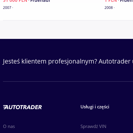
51 000 PLN
·
Fruehauf
1 PLN
·
Frueh
2007 ·
2008 ·
Jesteś klientem profesjonalnym? Autotrader 
Usługi i części
O nas
Sprawdź VIN