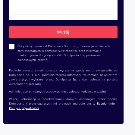
Chcę otrzymywać od Domiporta Sp. z o.o., informacje o ofertach
zamieszczanych w serwisie Autotrader.pl, oraz informacje
marketingowe dotyczące spółki Domiporta i jej partnerów
biznesowych
(rozwiń)
Podanie adresu e-mail oznacza wyrażenie zgody na otrzymywanie od
Domiporta Sp. z o.o. (administratora) informacji w ramach newslettera
zawierających wybrane przez Domiporta Sp. z o.o. ogłoszenia portalu
Autotrader.pl
(rozwiń)
Administratorem danych osobowych jest ogłoszeniodawca
(rozwiń)
Więcej informacji o przetwarzaniu danych osobowych przez spółkę
Domiporta i przysługujących mi prawach znajduje się w
Regulaminie
i
Polityce prywatności