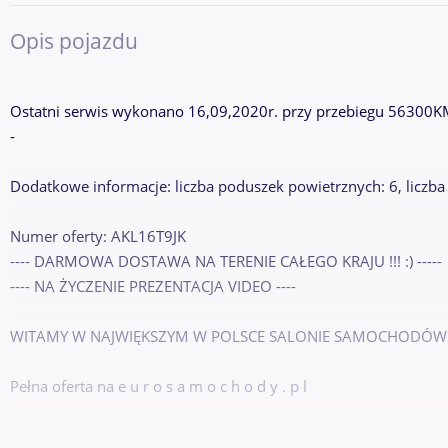
Opis pojazdu
Ostatni serwis wykonano 16,09,2020r. przy przebiegu 56300
-
Dodatkowe informacje: liczba poduszek powietrznych: 6, liczba 
Numer oferty: AKL16T9JK
---- DARMOWA DOSTAWA NA TERENIE CAŁEGO KRAJU !!! :) -----
---- NA ŻYCZENIE PREZENTACJA VIDEO ----
WITAMY W NAJWIĘKSZYM W POLSCE SALONIE SAMOCHODÓ
Pełna oferta na e u r o s a m o c h o d y . p l