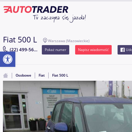
Fiat 500 L
Warszawa
(Mazowieckie)
(22) 499-56...
Pokaż numer
Napisz wiadomość
Udo
Otwórz pasek narzędzi
Osobowe
Fiat
Fiat 500 L