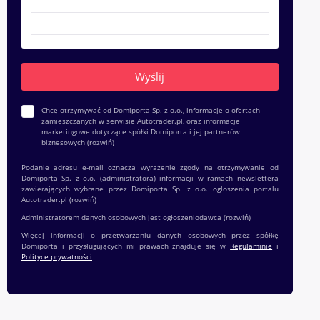
Chcę otrzymywać od Domiporta Sp. z o.o., informacje o ofertach
zamieszczanych w serwisie Autotrader.pl, oraz informacje
marketingowe dotyczące spółki Domiporta i jej partnerów
biznesowych
(rozwiń)
Podanie adresu e-mail oznacza wyrażenie zgody na otrzymywanie od
Domiporta Sp. z o.o. (administratora) informacji w ramach newslettera
zawierających wybrane przez Domiporta Sp. z o.o. ogłoszenia portalu
Autotrader.pl
(rozwiń)
Administratorem danych osobowych jest ogłoszeniodawca
(rozwiń)
Więcej informacji o przetwarzaniu danych osobowych przez spółkę
Domiporta i przysługujących mi prawach znajduje się w
Regulaminie
i
Polityce prywatności