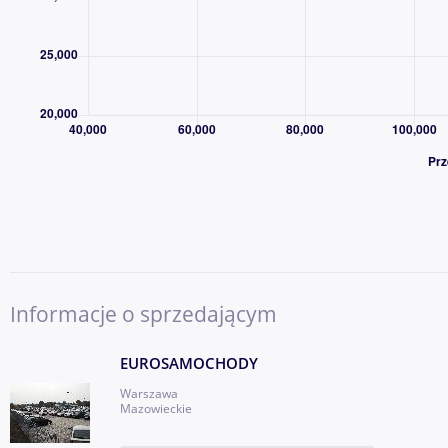
· wtorek 09:00-17:30
· środa 09:00-20:00
· czwartek 09:00-17:30
· piątek 09:00-17:30
· sobota 09:00-15:30
· niedziela 11.00-14.00 ( w tych dniach jazda próbna tylko dla
OFEROWANE AUTA POSIADAJĄ
Informacje o sprzedającym
- GWARANCJĘ BEZWYPADKOWOŚCI
EUROSAMOCHODY
- GWARANCJĘ POCHODZENIA ( I właściciel )
Warszawa
Mazowieckie
- GWARANCJĘ TECHNICZNĄ (Możliwość przedłużenia do 36 m-c