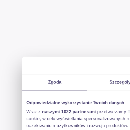
KREDYT ( Bez wpłaty własnej , maksymalny okres kredytowania 
2h po wcześniejszym kontakcie )
GWARANCJA
- BEZPŁATNE NAPRAWY GWARANCYJNE ( Do wykorzystania 15.0
- REALIZACJA NA TERENIE CAŁEGO KRAJU ( około 700 Serwisów 
Zgoda
Szczegół
- SAMOCHÓD ZASTĘPCZY
Odpowiedzialne wykorzystanie Twoich danych
-OKRES GWARANCJI OD 6-36 MIESIĘCY
Wraz z
naszymi 1022 partnerami
przetwarzamy Two
cookie, w celu wyświetlania spersonalizowanych re
- APLIKACJA NA SMARTPHON
oczekiwaniom użytkowników i rozwoju produktów. 