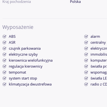
Kraj pochodzenia
Polska
Wyposażenie
ABS
alarm
ASR
centralny
czujnik parkowania
elektryczn
elektryczne szyby
immobilis
kierownica wielofunkcyjna
komputer
regulacja kierownicy
światła p
tempomat
wspomaga
system start stop
światła L
klimatyzacja dwustrefowa
radio z C