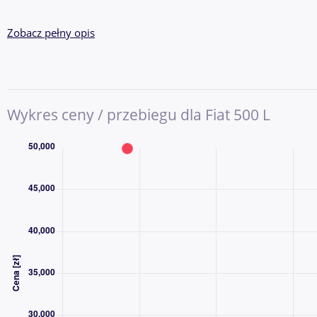
KONTAKT
Zobacz pełny opis
RAFAŁ 501 615 700
TOMASZ
Pokaż numer
Wykres ceny / przebiegu dla Fiat 500 L
SEWERYN
Pokaż numer
MARCIN
Pokaż numer
MAREK
Pokaż numer
GODZINY OTWARCIA
· poniedziałek 09:00-17:30