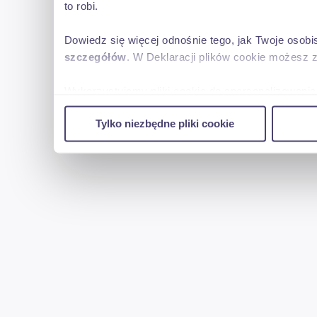
to robi.
Dowiedz się więcej odnośnie tego, jak Twoje osob
"Niniejsze ogłoszenia są wyłącznie informacją handlową i nie st
szczegółów
. W Deklaracji plików cookie możesz 
Kodeksu Cywilnego. Sprzedający nie odpowiada za ewentualne 
ogłoszenia." Zapis ten został zamieszczony ze względu na moż
Wykorzystujemy pliki cookie do spersonalizowania 
w naszej witrynie. Informacje o tym, jak korzyst
Jeżeli zauważysz nieścisłość napisz do nas.
Tylko niezbędne pliki cookie
reklamowym i analitycznym. Partnerzy mogą połąc
uzyskanymi podczas korzystania z ich usług.