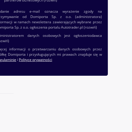
partnerów biznesowych
(rozwiń)
odanie adresu e-mail oznacza wyrażenie zgody na
rzymywanie od Domiporta Sp. z o.o. (administratora)
formacji w ramach newslettera zawierających wybrane przez
miporta Sp. z o.o. ogłoszenia portalu Autotrader.pl
(rozwiń)
ministratorem danych osobowych jest ogłoszeniodawca
ozwiń)
ęcej informacji o przetwarzaniu danych osobowych przez
ółkę Domiporta i przysługujących mi prawach znajduje się w
gulaminie
i
Polityce prywatności