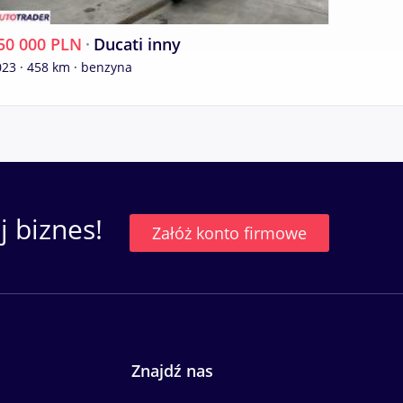
50 000 PLN
·
Ducati inny
245 00
23 · 458 km · benzyna
 biznes!
Załóż konto firmowe
Znajdź nas