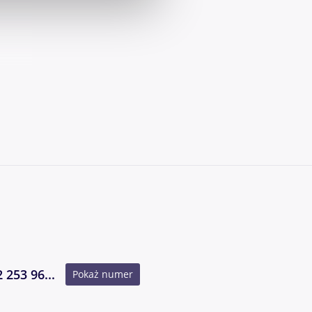
zować
 253 96...
Pokaż numer