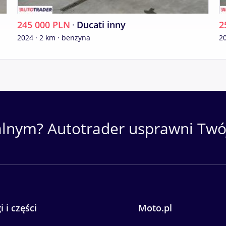
245 000 PLN
·
Ducati inny
2
2024 · 2 km · benzyna
20
alnym? Autotrader usprawni Twój
i i części
Moto.pl