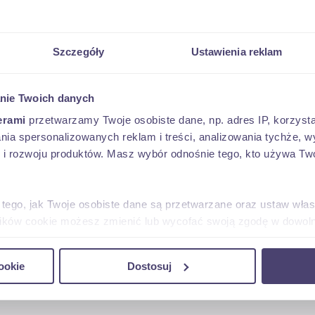
Szczegóły
Ustawienia reklam
nie Twoich danych
erami
przetwarzamy Twoje osobiste dane, np. adres IP, korzystaj
lania spersonalizowanych reklam i treści, analizowania tychże,
przez swój portal: aukcje.pkoleasing.pl - to na tej st
 rozwoju produktów. Masz wybór odnośnie tego, kto używa Twoi
m pojeździe.
anowi zaproszenie do zawarcia umowy (art. 71 Kodeks
 tego, jak Twoje osobiste dane są przetwarzane oraz ustaw wła
plików cookie możesz zmienić lub wycofać swoją zgodę w dowolne
andlowej w rozumieniu art. 66 § 1 Kodeksu cywilnego)
do spersonalizowania treści i reklam, aby oferować funkcje sp
ookie
Dostosuj
ń posiadamy ekspertyzę.
ormacje o tym, jak korzystasz z naszej witryny, udostępniamy p
Partnerzy mogą połączyć te informacje z innymi danymi otrzym
nia z ich usług.