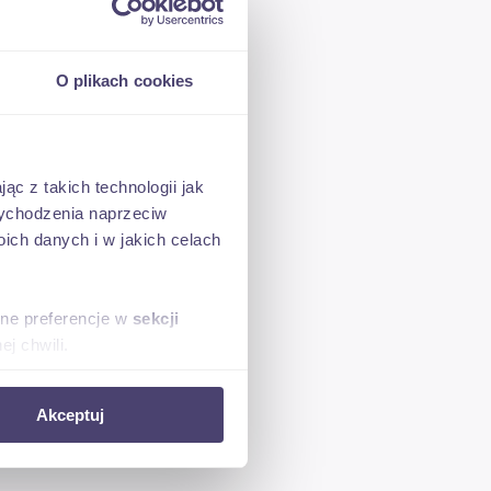
O plikach cookies
ąc z takich technologii jak
 wychodzenia naprzeciw
ronie
ch danych i w jakich celach
u
sne preferencje w
sekcji
j chwili.
.
ołecznościowe i analizować
Akceptuj
artnerom społecznościowym,
anymi od Ciebie lub