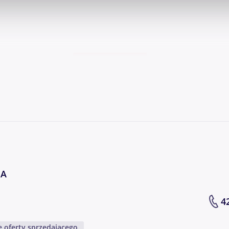
ównież na adres:
Napisz wiadomość
łędy lub nieaktualność ogłoszenia.
, Metalowa 10, biuro czynne w godz:
j. odbiór, zdanie oraz oględziny pojazdu można reali
 A
42
zegląd ważny do: 2027-01-05
 oferty sprzedającego