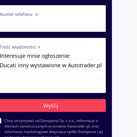
Numer telefonu
Treść wiadomości
Chcę otrzymywać od Domiporta Sp. z o.o., informacje o
ofertach zamieszczanych w serwisie Autotrader.pl, oraz
informacje marketingowe dotyczące spółki Domiporta i jej