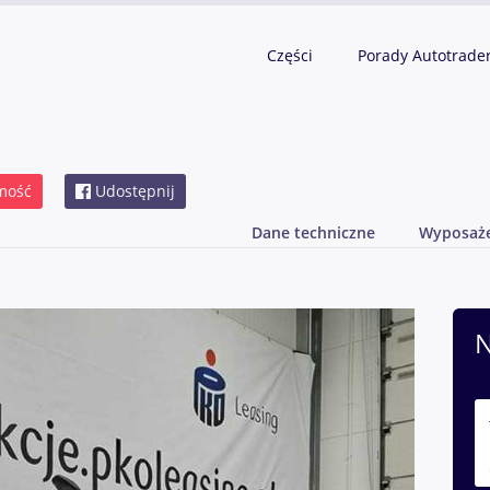
Części
Porady Autotrade
mość
Udostępnij
Dane techniczne
Wyposaż
N