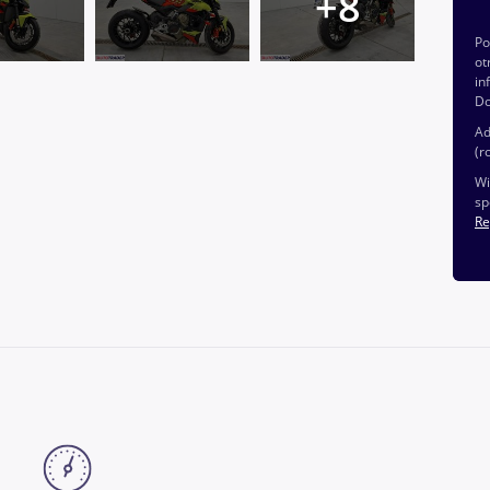
P
ot
in
Do
Ad
(r
Wi
sp
Re