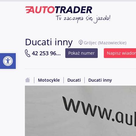
Ducati inny
Grójec
(Mazowieckie)
Otwórz pasek narzędzi
42 253 96...
Pokaż numer
Napisz wiado
Motocykle
Ducati
Ducati inny