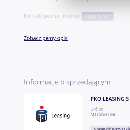
Kontakt pod nr infolinii
Pokaż numer
Wszelkie pytania mogą Państwo kierować r
Zobacz pełny opis
Sprzedający nie odpowiada za ewentualne b
Oględziny pojazdu-05-600 Grójec, Słomczyn
Informacje o sprzedającym
od 9 do 17 w dni robocze, natomiast plac, t
od 9 do 16.
PKO LEASING S
-
Grójec
Mazowieckie
Dodatkowe informacje: liczba miejsc: 2, pr
Sprawdź wszystkie