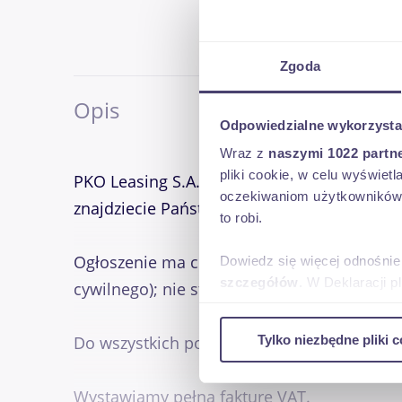
Zgoda
Opis
Odpowiedzialne wykorzysta
Wraz z
naszymi 1022 partn
pliki cookie, w celu wyświet
PKO Leasing S.A. przeprowadza transakcje po
oczekiwaniom użytkowników i
znajdziecie Państwo więcej informacji o ty
to robi.
Ogłoszenie ma charakter informacyjny i st
Dowiedz się więcej odnośnie
szczegółów
. W Deklaracji 
cywilnego); nie stanowi natomiast oferty h
Wykorzystujemy pliki cookie 
Tylko niezbędne pliki c
Do wszystkich pojazdów, maszyn i urządze
ruch w naszej witrynie. Inf
reklamowym i analitycznym. 
uzyskanymi podczas korzysta
Wystawiamy pełną fakturę VAT.