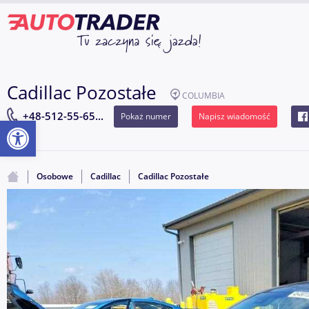
Cadillac Pozostałe
COLUMBIA
+48-512-55-65...
Pokaż numer
Napisz wiadomość
Otwórz pasek narzędzi
Osobowe
Cadillac
Cadillac Pozostałe