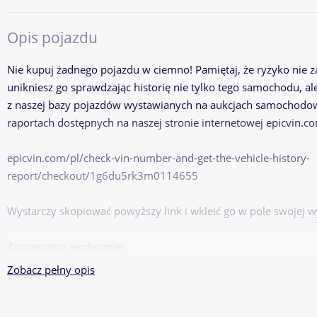
Opis pojazdu
Nie kupuj żadnego pojazdu w ciemno! Pamiętaj, że ryzyko nie 
unikniesz go sprawdzając historię nie tylko tego samochodu, a
z naszej bazy pojazdów wystawianych na aukcjach samochodo
raportach dostępnych na naszej stronie internetowej epicvin.co
epicvin.com/pl/check-vin-number-and-get-the-vehicle-history-
report/checkout/1g6du5rk3m0114655
Wystarczy skopiować powyższy link i wkleić go w pole swojej w
Zapraszamy serdecznie!
Zobacz pełny opis