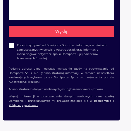
Chcę otrzymywać od Domiporta Sp. z o.o., informacje o ofertach
zamieszczanych w serwisie Autotrader.pl, oraz informacje
marketingowe dotyczące spółki Domiporta i jej partnerów
biznesowych
(rozwiń)
Podanie adresu e-mail oznacza wyrażenie zgody na otrzymywanie od
Domiporta Sp. z o.o. (administratora) informacji w ramach newslettera
zawierających wybrane przez Domiporta Sp. z o.o. ogłoszenia portalu
Autotrader.pl
(rozwiń)
Administratorem danych osobowych jest ogłoszeniodawca
(rozwiń)
Więcej informacji o przetwarzaniu danych osobowych przez spółkę
Domiporta i przysługujących mi prawach znajduje się w
Regulaminie
i
Polityce prywatności