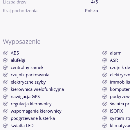
Liczba drzwi
4/5
Kraj pochodzenia
Polska
Wyposażenie
ABS
alarm
alufelgi
ASR
centralny zamek
czujnik d
czujnik parkowania
elektryczn
elektryczne szyby
immobilis
kierownica wielofunkcyjna
komputer
nawigacja GPS
podgrzewa
regulacja kierownicy
światła p
wspomaganie kierownicy
ISOFIX
podgrzewane lusterka
system st
światła LED
klimatyza