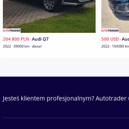
204 800 PLN
·
Audi Q7
500 USD
·
Aud
2022 · 39000 km · diesel
2022 · 104380 km
Jesteś klientem profesjonalnym? Autotrader 