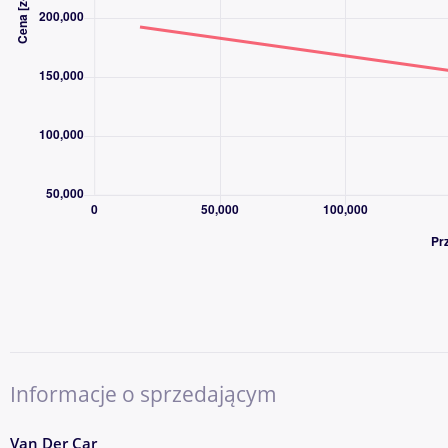
fotelika
dziecięcego, tył, Wskaźnik kontroli ciśnienia w oponach, Wspo
elektromechaniczne, Zestaw do naprawy przebitej opony, Zestaw
Światła do
jazdy dziennej LED.
Wyposażenie dealerskie
Hak holowniczy elektrycznie wysuwany, Lakier metalik.
-
Dodatkowe informacje: liczba miejsc: 5, tapicerka: skora, tapice
pochodzenia: Polska
Informacje o sprzedającym
Van Der Car