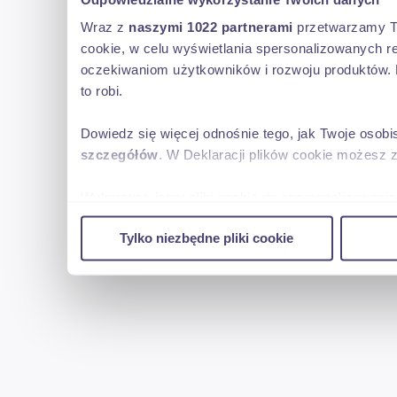
Wraz z
naszymi 1022 partnerami
przetwarzamy Two
cookie, w celu wyświetlania spersonalizowanych re
oczekiwaniom użytkowników i rozwoju produktów. 
to robi.
Dowiedz się więcej odnośnie tego, jak Twoje osob
szczegółów
. W Deklaracji plików cookie możesz 
Wykorzystujemy pliki cookie do spersonalizowania 
w naszej witrynie. Informacje o tym, jak korzyst
Tylko niezbędne pliki cookie
reklamowym i analitycznym. Partnerzy mogą połąc
uzyskanymi podczas korzystania z ich usług.