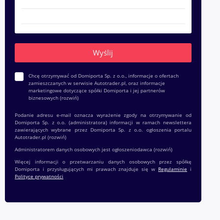
Chcę otrzymywać od Domiporta Sp. z o.o., informacje o ofertach
zamieszczanych w serwisie Autotrader.pl, oraz informacje
marketingowe dotyczące spółki Domiporta i jej partnerów
biznesowych
(rozwiń)
Podanie adresu e-mail oznacza wyrażenie zgody na otrzymywanie od
Domiporta Sp. z o.o. (administratora) informacji w ramach newslettera
zawierających wybrane przez Domiporta Sp. z o.o. ogłoszenia portalu
Autotrader.pl
(rozwiń)
Administratorem danych osobowych jest ogłoszeniodawca
(rozwiń)
Więcej informacji o przetwarzaniu danych osobowych przez spółkę
Domiporta i przysługujących mi prawach znajduje się w
Regulaminie
i
Polityce prywatności