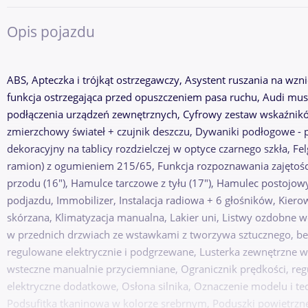
Opis pojazdu
ABS, Apteczka i trójkąt ostrzegawczy, Asystent ruszania na wzni
funkcja ostrzegająca przed opuszczeniem pasa ruchu, Audi musi
podłączenia urządzeń zewnętrznych, Cyfrowy zestaw wskaźników
zmierzchowy świateł + czujnik deszczu, Dywaniki podłogowe - pr
dekoracyjny na tablicy rozdzielczej w optyce czarnego szkła, F
ramion) z ogumieniem 215/65, Funkcja rozpoznawania zajętośc
przodu (16"), Hamulce tarczowe z tyłu (17"), Hamulec postojow
podjazdu, Immobilizer, Instalacja radiowa + 6 głośników, Kiero
skórzana, Klimatyzacja manualna, Lakier uni, Listwy ozdobne w
w przednich drzwiach ze wstawkami z tworzywa sztucznego, be
regulowane elektrycznie i podgrzewane, Lusterka zewnętrzne w
wsteczne manualnie przyciemniane, Ogranicznik prędkości, re
elektryczne dodatkowe, Osłona silnika, Oznaczenie modelu i tec
Podsufitka tkaninowa w kolorze srebrnym, Poduszki powietrzne