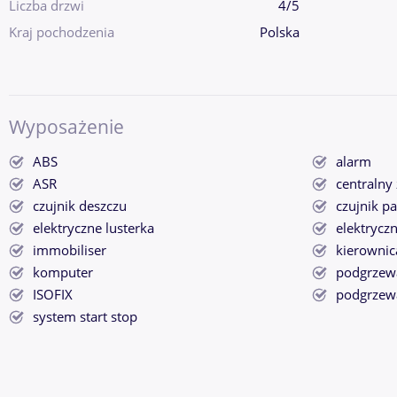
Liczba drzwi
4/5
Kraj pochodzenia
Polska
Wyposażenie
ABS
alarm
ASR
centralny
czujnik deszczu
czujnik p
elektryczne lusterka
elektrycz
immobiliser
kierownic
komputer
podgrzewa
ISOFIX
podgrzewa
system start stop