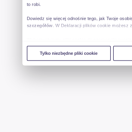
to robi.
Dowiedz się więcej odnośnie tego, jak Twoje osob
szczegółów
. W Deklaracji plików cookie możesz 
Wykorzystujemy pliki cookie do spersonalizowania 
w naszej witrynie. Informacje o tym, jak korzyst
Tylko niezbędne pliki cookie
reklamowym i analitycznym. Partnerzy mogą połąc
uzyskanymi podczas korzystania z ich usług.