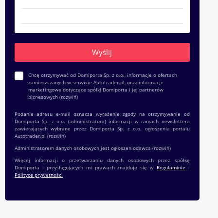
Chcę otrzymywać od Domiporta Sp. z o.o., informacje o ofertach
zamieszczanych w serwisie Autotrader.pl, oraz informacje
marketingowe dotyczące spółki Domiporta i jej partnerów
biznesowych
(rozwiń)
Podanie adresu e-mail oznacza wyrażenie zgody na otrzymywanie od
Domiporta Sp. z o.o. (administratora) informacji w ramach newslettera
zawierających wybrane przez Domiporta Sp. z o.o. ogłoszenia portalu
Autotrader.pl
(rozwiń)
Administratorem danych osobowych jest ogłoszeniodawca
(rozwiń)
Więcej informacji o przetwarzaniu danych osobowych przez spółkę
Domiporta i przysługujących mi prawach znajduje się w
Regulaminie
i
Polityce prywatności