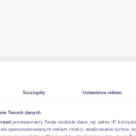
Szczegóły
Ustawienia reklam
x110. Dysze wykonane są z białej ceramiki i przezna
nie Twoich danych
 dla mniejszych i średnich gospodarstw
erami
przetwarzamy Twoje osobiste dane, np. adres IP, korzystaj
lania spersonalizowanych reklam i treści, analizowania tychże,
trumieniowy z białej ceramiki, kąty strumieni 2 x 1