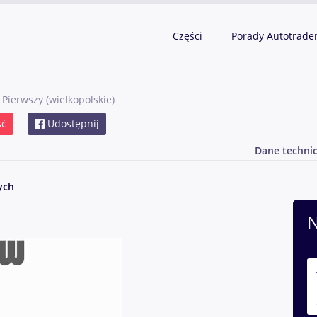
Części
Porady Autotrade
 Pierwszy
(wielkopolskie)
ść
Udostępnij
Dane techni
ych
N