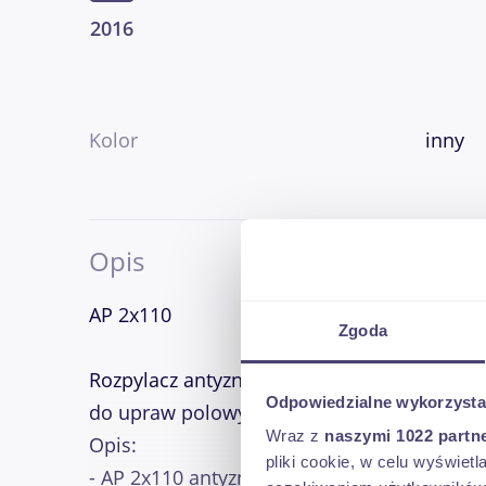
2016
Kolor
inny
Opis
AP 2x110
Zgoda
Rozpylacz antyznoszeniowy ceramiczny AP 2
Odpowiedzialne wykorzysta
do upraw polowych. Znakomite rozwiązanie
Wraz z
naszymi 1022 partn
Opis:
pliki cookie, w celu wyświet
- AP 2x110 antyznoszeniowy eżektorowy dwus