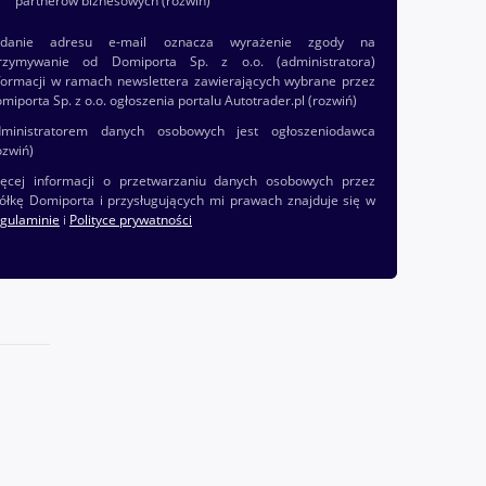
partnerów biznesowych
(rozwiń)
odanie adresu e-mail oznacza wyrażenie zgody na
rzymywanie od Domiporta Sp. z o.o. (administratora)
formacji w ramach newslettera zawierających wybrane przez
miporta Sp. z o.o. ogłoszenia portalu Autotrader.pl
(rozwiń)
ministratorem danych osobowych jest ogłoszeniodawca
ozwiń)
ęcej informacji o przetwarzaniu danych osobowych przez
ółkę Domiporta i przysługujących mi prawach znajduje się w
gulaminie
i
Polityce prywatności