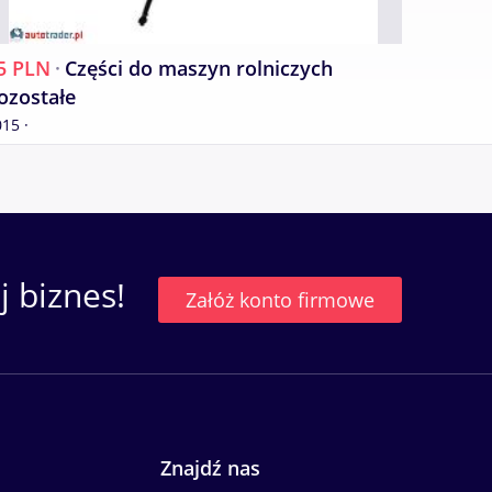
5 PLN
·
Części do maszyn rolniczych
2 PLN
·
ozostałe
Pozost
15 ·
 biznes!
Załóż konto firmowe
Znajdź nas