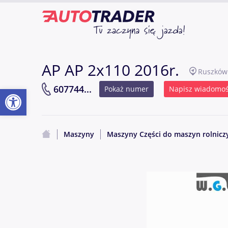
AP AP 2x110 2016r.
Ruszków
Otwórz pasek narzędzi
607744...
Pokaż numer
Napisz wiadomo
Maszyny
Maszyny Części do maszyn rolnicz