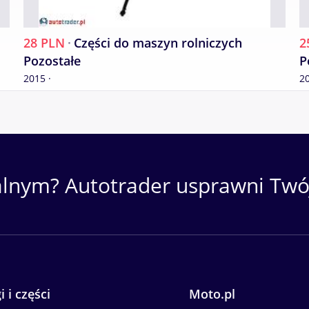
28 PLN
·
Części do maszyn rolniczych
2
Pozostałe
P
2015 ·
20
alnym? Autotrader usprawni Twój
i i części
Moto.pl