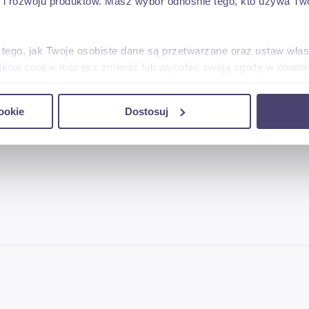
 rozwoju produktów. Masz wybór odnośnie tego, kto używa Twoi
je prawie w każdy kołpak
 tego, jak Twoje osobiste dane są przetwarzane oraz ustaw wła
plików cookie możesz zmienić lub wycofać swoją zgodę w dowolne
ki
do spersonalizowania treści i reklam, aby oferować funkcje sp
ookie
Dostosuj
ormacje o tym, jak korzystasz z naszej witryny, udostępniamy p
Partnerzy mogą połączyć te informacje z innymi danymi otrzym
ciśnień 1,5 – 3 bar
nia z ich usług.
 8mm )
ństwo złamania podczas pracy belki
niaki, buraki, warzywa, rzepak itp.
rudno dostępne miejsca np. chwasty pomiędzy zbryloną