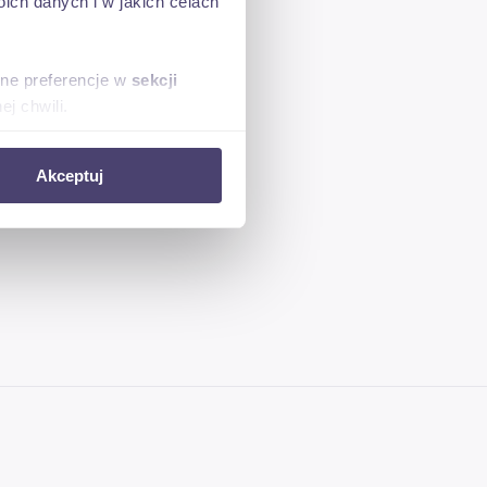
ch danych i w jakich celach
sne preferencje w
sekcji
j chwili.
ołecznościowe i analizować
Akceptuj
artnerom społecznościowym,
anymi od Ciebie lub