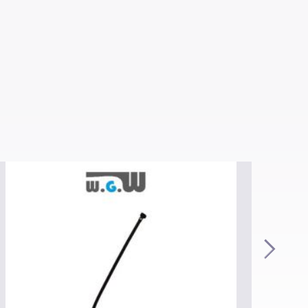
isko i