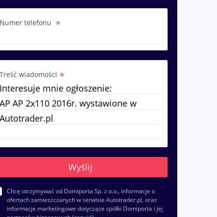
Numer telefonu
Treść wiadomości
Chcę otrzymywać od Domiporta Sp. z o.o., informacje o
ofertach zamieszczanych w serwisie Autotrader.pl, oraz
informacje marketingowe dotyczące spółki Domiporta i jej