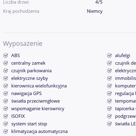
Liczba drzwi
4/5
Kraj pochodzenia
Niemcy
Wyposażenie
ABS
alufelgi
centralny zamek
czujnik d
czujnik parkowania
elektryczn
elektryczne szyby
immobilis
kierownica wielofunkcyjna
komputer
nawigacja GPS
regulacja
światła przeciwmgłowe
tempoma
wspomaganie kierownicy
tapicerka
ISOFIX
podgrzewa
system start stop
światła L
klimatyzacja automatyczna