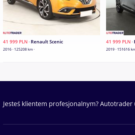
Sprzedający nie odpowiada za ewentualne błędy lub nieaktualn
ZAPIS TEN ZOSTAŁ ZAWARTY ZE WZGLĘDU NA MOŻLIWOŚĆ D
JEŻELI ZAUWAŻYSZ NIEŚCISŁOŚĆ NAPISZ lub ZADZWOŃ DO NA
-
41 999 PLN
·
Renault Scenic
41 999 PLN
·
2016 · 125208 km ·
2019 · 151616 km
Dodatkowe informacje: liczba poduszek powietrznych: 6, liczba 
2026-09-19, tapicerka: tkanina, kraj pochodzenia: Niemcy, sta
sprowadzony_zarejestrowany
Jesteś klientem profesjonalnym? Autotrader 