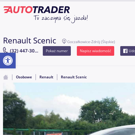
Renault Scenic
Goczałkowice-Zdrój
(Śląskie)
(32) 447-30...
Pokaż numer
Napisz wiadomość
Udo
Otwórz pasek narzędzi
Osobowe
Renault
Renault Scenic