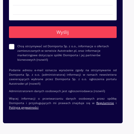
Chcę otrzymywać od Domiporta Sp. z o.o., informacje o ofertach
zamieszczanych w serwisie Autotrader.pl, oraz informacje
marketingowe dotyczące spółki Domiporta i jej partnerów
biznesowych
(rozwiń)
Podanie adresu e-mail oznacza wyrażenie zgody na otrzymywanie od
Domiporta Sp. z o.o. (administratora) informacji w ramach newslettera
zawierających wybrane przez Domiporta Sp. z o.o. ogłoszenia portalu
Autotrader.pl
(rozwiń)
Administratorem danych osobowych jest ogłoszeniodawca
(rozwiń)
Więcej informacji o przetwarzaniu danych osobowych przez spółkę
Domiporta i przysługujących mi prawach znajduje się w
Regulaminie
i
Polityce prywatności