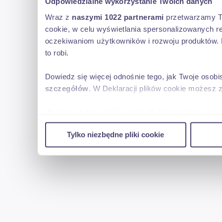
Odpowiedzialne wykorzystanie Twoich danych
Wraz z
naszymi 1022 partnerami
przetwarzamy Two
cookie, w celu wyświetlania spersonalizowanych re
oczekiwaniom użytkowników i rozwoju produktów. 
to robi.
Dowiedz się więcej odnośnie tego, jak Twoje osob
szczegółów
. W Deklaracji plików cookie możesz 
Wykorzystujemy pliki cookie do spersonalizowania 
w naszej witrynie. Informacje o tym, jak korzyst
Tylko niezbędne pliki cookie
reklamowym i analitycznym. Partnerzy mogą połąc
uzyskanymi podczas korzystania z ich usług.