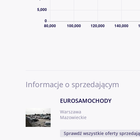
GODZINY OTWARCIA
· poniedziałek 09:00-17:30
· wtorek 09:00-17:30
· środa 09:00-20:00
· czwartek 09:00-17:30
· piątek 09:00-17:30
· sobota 09:00-15:30
· niedziela 11.00-14.00 ( w tych dniach jaz
Informacje o sprzedającym
EUROSAMOCHODY
Warszawa
Mazowieckie
Sprawdź wszystkie oferty sprzedaj
OFEROWANE AUTA POSIADAJĄ