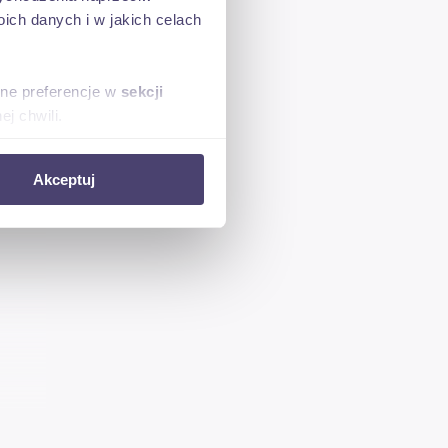
ch danych i w jakich celach
sne preferencje w
sekcji
j chwili.
ołecznościowe i analizować
Akceptuj
artnerom społecznościowym,
anymi od Ciebie lub