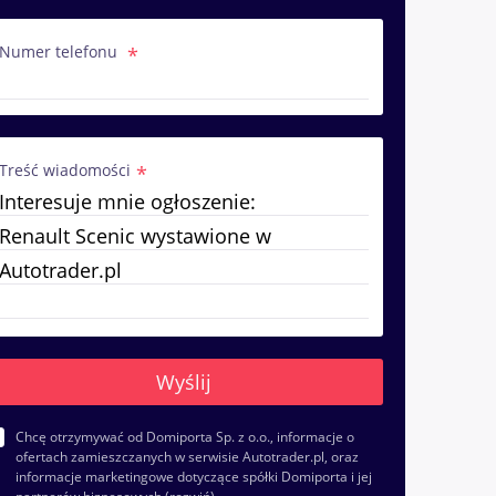
Numer telefonu
Treść wiadomości
Chcę otrzymywać od Domiporta Sp. z o.o., informacje o
ofertach zamieszczanych w serwisie Autotrader.pl, oraz
informacje marketingowe dotyczące spółki Domiporta i jej