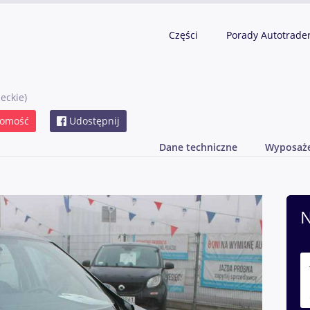
Części
Porady Autotrade
eckie)
domość
Udostępnij
Dane techniczne
Wyposaż
N