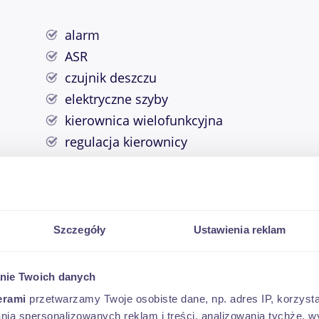
alarm
ASR
czujnik deszczu
elektryczne szyby
kierownica wielofunkcyjna
regulacja kierownicy
wspomaganie kierownicy
podgrzewane lusterka
Szczegóły
Ustawienia reklam
nie Twoich danych
erami
przetwarzamy Twoje osobiste dane, np. adres IP, korzystaj
lania spersonalizowanych reklam i treści, analizowania tychże,