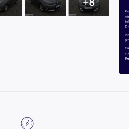
P
ot
in
Do
Ad
(r
Wi
sp
Re