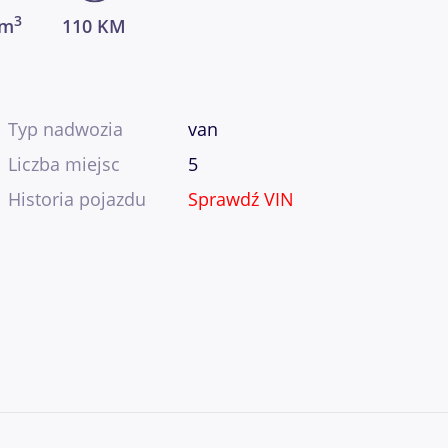
3
cm
110 KM
Typ nadwozia
van
Liczba miejsc
5
Historia pojazdu
Sprawdź VIN