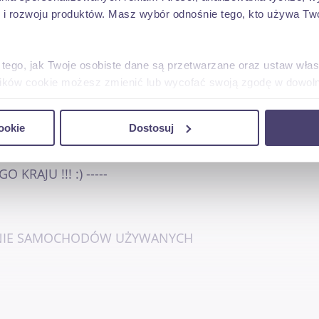
 rozwoju produktów. Masz wybór odnośnie tego, kto używa Twoi
 tego, jak Twoje osobiste dane są przetwarzane oraz ustaw wła
plików cookie możesz zmienić lub wycofać swoją zgodę w dowolne
do spersonalizowania treści i reklam, aby oferować funkcje sp
ookie
Dostosuj
ormacje o tym, jak korzystasz z naszej witryny, udostępniamy p
Partnerzy mogą połączyć te informacje z innymi danymi otrzym
nia z ich usług.
RAJU !!! :) -----
ONIE SAMOCHODÓW UŻYWANYCH