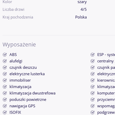
Kolor
szary
Liczba drzwi
4/5
Kraj pochodzenia
Polska
Wyposażenie
ABS
ESP - syst
alufelgi
centralny
czujnik deszczu
czujnik p
elektryczne lusterka
elektrycz
immobiliser
kierownic
klimatyzacja
klimatyza
klimatyzacja dwustrefowa
komputer
poduszki powietrzne
przyciemn
nawigacja GPS
wspomaga
ISOFIX
podgrzewa