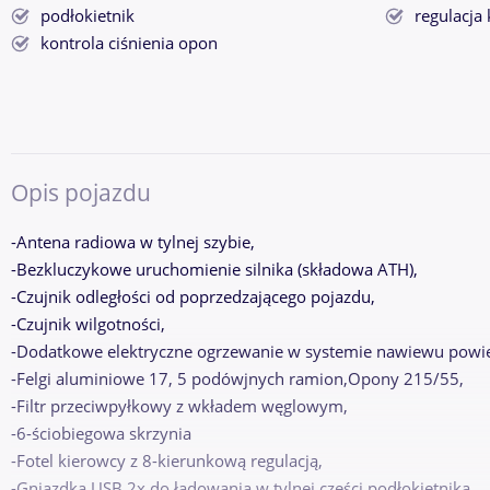
podłokietnik
regulacja
kontrola ciśnienia opon
Opis pojazdu
-Antena radiowa w tylnej szybie,
-Bezkluczykowe uruchomienie silnika (składowa ATH),
-Czujnik odległości od poprzedzającego pojazdu,
-Czujnik wilgotności,
-Dodatkowe elektryczne ogrzewanie w systemie nawiewu powie
-Felgi aluminiowe 17, 5 podówjnych ramion,Opony 215/55,
-Filtr przeciwpyłkowy z wkładem węglowym,
-6-ściobiegowa skrzynia
-Fotel kierowcy z 8-kierunkową regulacją,
-Gniazdka USB 2x do ładowania w tylnej części podłokietnika,