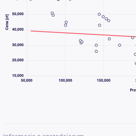
głośników),
-System wykrywania pieszych z przodu,
-System świateł drogowych zapobiegający oślepienu,
-Szyba przednia odbijająca promieniowanie cieplne, T
-apicerka materiałowa Oxford z elementami z sztucznej skóry 
-Tempomat z ogranicznikiem prędkości,
-Tylne oparcie składane, dzielone 40/60,
-Wspomaganie hamowania przy małych prędkościach w celu unik
-Wyłącznik poduszki powietrznej pasażera,
-Zagłówek tylny, środkowy,
-Zestaw Dobrej Widoczności,
Oferujemy szeroki wachlarz usług finansowych: kredyt 3 x 33 % 
operacyjny,leasing finansowy
* Niniejsze ogłoszenie jest wyłącznie informacją handlową i nie 
Kodeksu Cywilnego. Sprzedający nie odpowiada za ewentualne b