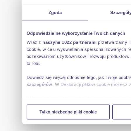
Zgoda
Szczegół
Odpowiedzialne wykorzystanie Twoich danych
Wraz z
naszymi 1022 partnerami
przetwarzamy Two
cookie, w celu wyświetlania spersonalizowanych re
oczekiwaniom użytkowników i rozwoju produktów. 
to robi.
Dowiedz się więcej odnośnie tego, jak Twoje osob
szczegółów
. W Deklaracji plików cookie możesz 
Wykorzystujemy pliki cookie do spersonalizowania 
w naszej witrynie. Informacje o tym, jak korzyst
Tylko niezbędne pliki cookie
reklamowym i analitycznym. Partnerzy mogą połąc
uzyskanymi podczas korzystania z ich usług.