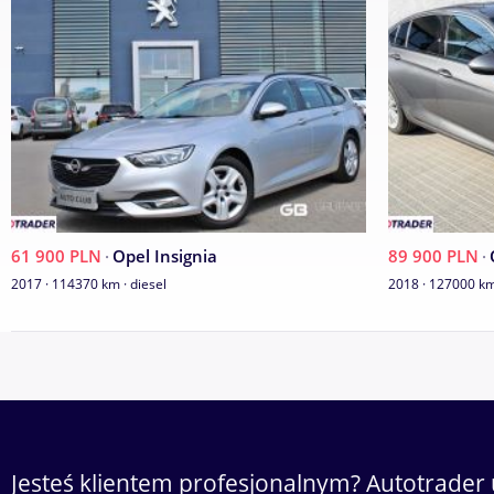
Z polskiego salonu !
61 900 PLN
·
Opel Insignia
89 900 PLN
·
2017 · 114370 km · diesel
2018 · 127000 km 
Jesteś klientem profesjonalnym? Autotrader 