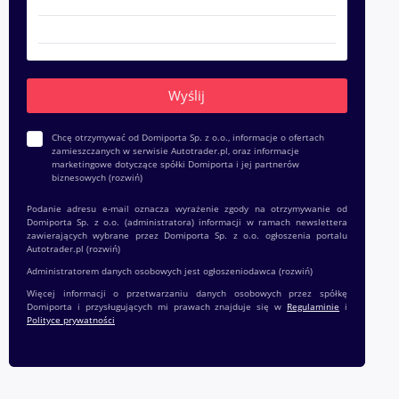
Chcę otrzymywać od Domiporta Sp. z o.o., informacje o ofertach
zamieszczanych w serwisie Autotrader.pl, oraz informacje
marketingowe dotyczące spółki Domiporta i jej partnerów
biznesowych
(rozwiń)
Podanie adresu e-mail oznacza wyrażenie zgody na otrzymywanie od
Domiporta Sp. z o.o. (administratora) informacji w ramach newslettera
zawierających wybrane przez Domiporta Sp. z o.o. ogłoszenia portalu
Autotrader.pl
(rozwiń)
Administratorem danych osobowych jest ogłoszeniodawca
(rozwiń)
Więcej informacji o przetwarzaniu danych osobowych przez spółkę
Domiporta i przysługujących mi prawach znajduje się w
Regulaminie
i
Polityce prywatności