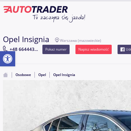
Opel Insignia
Warszawa
(mazowieckie)
+48 664443...
Pokaż numer
Napisz wiadomość
Udo
Otwórz pasek narzędzi
Osobowe
Opel
Opel Insignia