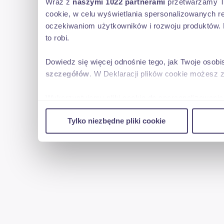
Wraz z
naszymi 1022 partnerami
przetwarzamy Two
cookie, w celu wyświetlania spersonalizowanych re
oczekiwaniom użytkowników i rozwoju produktów. 
to robi.
Dowiedz się więcej odnośnie tego, jak Twoje osob
szczegółów
. W Deklaracji plików cookie możesz 
Wykorzystujemy pliki cookie do spersonalizowania 
w naszej witrynie. Informacje o tym, jak korzyst
Tylko niezbędne pliki cookie
reklamowym i analitycznym. Partnerzy mogą połąc
uzyskanymi podczas korzystania z ich usług.