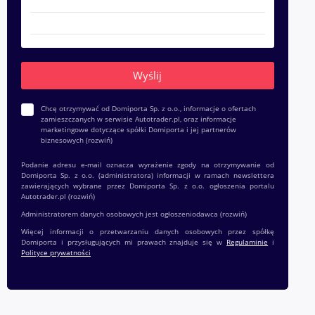
Chcę otrzymywać od Domiporta Sp. z o.o., informacje o ofertach
zamieszczanych w serwisie Autotrader.pl, oraz informacje
marketingowe dotyczące spółki Domiporta i jej partnerów
biznesowych
(rozwiń)
Podanie adresu e-mail oznacza wyrażenie zgody na otrzymywanie od
Domiporta Sp. z o.o. (administratora) informacji w ramach newslettera
zawierających wybrane przez Domiporta Sp. z o.o. ogłoszenia portalu
Autotrader.pl
(rozwiń)
Administratorem danych osobowych jest ogłoszeniodawca
(rozwiń)
Więcej informacji o przetwarzaniu danych osobowych przez spółkę
Domiporta i przysługujących mi prawach znajduje się w
Regulaminie
i
Polityce prywatności